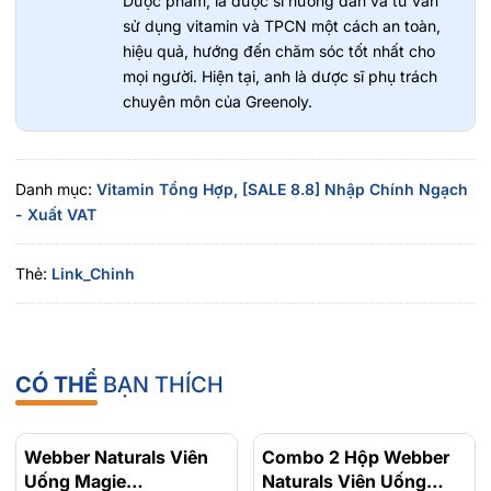
Dược phẩm, là dược sĩ hướng dẫn và tư vấn
sử dụng vitamin và TPCN một cách an toàn,
Đối tượng sử dụng
hiệu quả, hướng đến chăm sóc tốt nhất cho
mọi người. Hiện tại, anh là dược sĩ phụ trách
Người có nguy cơ đái tháo đường, người bị đái tháo
chuyên môn của Greenoly.
đường.
Hướng dẫn sử dụng
Danh mục:
Vitamin Tổng Hợp,
[SALE 8.8] Nhập Chính Ngạch
1 viên mỗi ngày, trong bữa ăn hoặc ngay sau ăn
- Xuất VAT
Hướng dẫn bảo quản
Thẻ:
Link_Chinh
Bảo quản ở nơi khô ráo, thoáng mát, tránh ánh nắng trực
tiếp.
Mua chính hãng ở đâu?
CÓ THỂ
BẠN THÍCH
Greenoly cam kết cung cấp các thực phẩm chức năng
và làm đẹp chính hãng của các nhãn hàng uy tín trên thế
Webber Naturals Viên
- 15%
Combo 2 Hộp Webber
- 23%
giới, bạn có thể đặt hàng bằng cách:
Uống Magie
Naturals Viên Uống