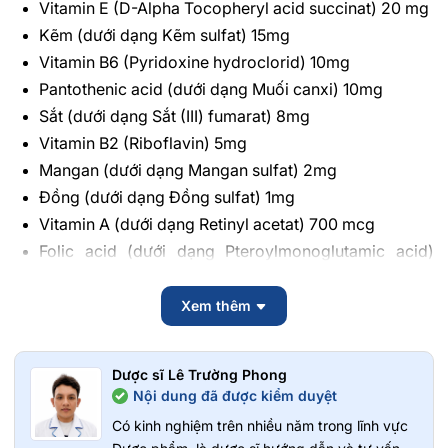
Vitamin E (D-Alpha Tocopheryl acid succinat) 20 mg
Kẽm (dưới dạng Kẽm sulfat) 15mg
Vitamin B6 (Pyridoxine hydroclorid) 10mg
Pantothenic acid (dưới dạng Muối canxi) 10mg
Sắt (dưới dạng Sắt (III) fumarat) 8mg
Vitamin B2 (Riboflavin) 5mg
Mangan (dưới dạng Mangan sulfat) 2mg
Đồng (dưới dạng Đồng sulfat) 1mg
Vitamin A (dưới dạng Retinyl acetat) 700 mcg
Folic acid (dưới dạng Pteroylmonoglutamic acid)
400 mcg
Biotin 200 mcg
Xem thêm
Crom (dưới dạng Crom (III) clorid) 160 mcg
Selen (dưới dạng Natri selenat) 100 mcg
Dược sĩ Lê Trường Phong
lod (dưới dạng Kali lodid) 100 mcg
Nội dung đã được kiểm duyệt
Vitamin D3 (Cholecalciferol) 15 mcg
Có kinh nghiệm trên nhiều năm trong lĩnh vực
Vitamin B12 (Cyanocobalamin) 9 mcg