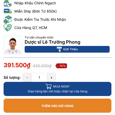
Nhập Khẩu Chính Ngạch
Miễn Ship (Đơn Từ 650k)
Được Kiểm Tra Trước Khi Nhận
Cửa Hàng Q7, HCM
Tư vấn chuyên môn
Dược sĩ Lê Trường Phong
Giới Thiệu
391.500₫
435.000₫
- 10%
Số lượng:
-
+
MUA NGAY
Giao hàng tận nơi hoặc nhận tại cửa hàng
THÊM VÀO GIỎ HÀNG