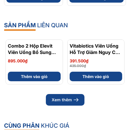
Hoá - Hộp 120 Viên
SẢN PHẨM
LIÊN QUAN
Combo 2 Hộp Elevit
Vitabiotics Viên Uống
- 10%
Viên Uống Bổ Sung
Hỗ Trợ Giảm Nguy Cơ
Vitamin Tổng Hợp Mẹ
Đái Tháo Đường
895.000₫
391.500₫
Bầu Cho Bé Ti
Diabetone Original Hộp
435.000₫
Breastfeeding 30 Viên
30 viên
Thêm vào giỏ
Thêm vào giỏ
Xem thêm
CÙNG PHÂN
KHÚC GIÁ