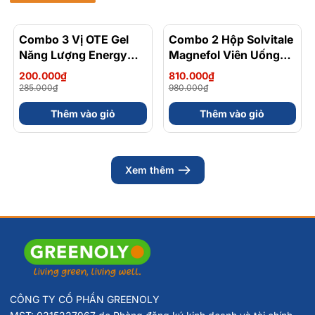
Combo 3 Vị OTE Gel
- 30%
Combo 2 Hộp Solvitale
- 17%
Năng Lượng Energy
Magnefol Viên Uống
Gel Kết Hợp
Magnesium
200.000₫
810.000₫
Carbohydrate Điện Giải
Bisglycinate + Vitamin
285.000₫
980.000₫
56gram 82kcal
nhóm B (Hộp 30 Viên)
Thêm vào giỏ
Thêm vào giỏ
Xem thêm
CÔNG TY CỔ PHẦN GREENOLY