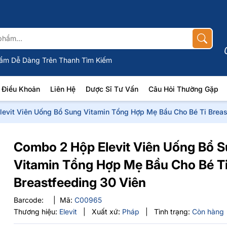
ẩm Dễ Dàng Trên Thanh Tìm Kiếm
Điều Khoản
Liên Hệ
Dược Sĩ Tư Vấn
Câu Hỏi Thường Gặp
evit Viên Uống Bổ Sung Vitamin Tổng Hợp Mẹ Bầu Cho Bé Ti Breas
Combo 2 Hộp Elevit Viên Uống Bổ 
Vitamin Tổng Hợp Mẹ Bầu Cho Bé T
Breastfeeding 30 Viên
Barcode:
|
Mã:
C00965
Thương hiệu:
Elevit
|
Xuất xứ:
Pháp
|
Tình trạng:
Còn hàng