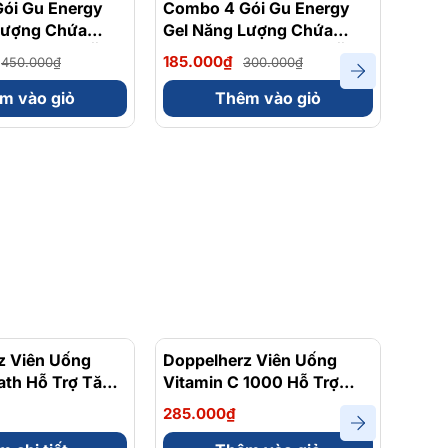
ói Gu Energy
- 38%
Combo 4 Gói Gu Energy
- 38%
Comb
Lượng Chứa
Gel Năng Lượng Chứa
Năng
 Trái Cây Dễ Ăn
Caffein Vị Trái Cây Dễ Ăn
Vị T
185.000₫
95.0
450.000₫
300.000₫
m
Gói 32 Gam
Gam
m vào giỏ
Thêm vào giỏ
z Viên Uống
Doppelherz Viên Uống
Dopp
ath Hỗ Trợ Tăng
Vitamin C 1000 Hỗ Trợ
Vita
c Năng Phổi
Tăng Cường Sức Đề Kháng
Mạnh
285.000₫
395.
ên
Hộp 30 Viên