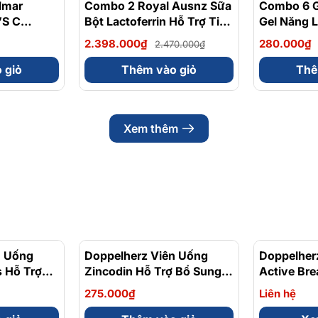
lmar
- 20%
Combo 2 Royal Ausnz Sữa
- 3%
Combo 6 G
’S C
Bột Lactoferrin Hỗ Trợ Tiêu
Gel Năng 
Hóa, Tăng Cường Miễn
Caffein Vị
2.398.000₫
280.000₫
2.470.000₫
Dịch
Gói 32 Ga
Bifidobacteriumanimalis
 giỏ
Thêm vào giỏ
Thê
(Bb-12) 50 Gói x 2g
Xem thêm
n Uống
Doppelherz Viên Uống
Doppelher
 Hỗ Trợ
Zincodin Hỗ Trợ Bổ Sung
Active Bre
c Khỏe
Kẽm, Tăng Cường Sức Đề
Cường Chứ
275.000₫
Liên hệ
p 30 Viên
Kháng Hộp 30 Viên
Hộp 30 Vi