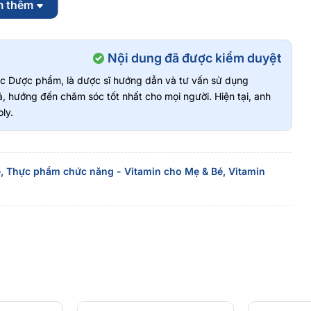
m thêm
ó nguồn gốc rõ ràng và an toàn cho sức khỏe.
Phường Tân Hưng (Q7 cũ) - TP Hồ Chí Minh
Nội dung đã được kiểm duyệt
vực Dược phẩm, là dược sĩ hướng dẫn và tư vấn sử dụng
, hướng đến chăm sóc tốt nhất cho mọi người. Hiện tại, anh
ly.
Bản Ex+ 270 viên - Hàng Nhập Khẩu Chính Ngạch
Mẹ & Bé
để khám phá nhiều sản phẩm hấp dẫn hơn nhé!
,
Thực phẩm chức năng - Vitamin cho Mẹ & Bé,
Vitamin