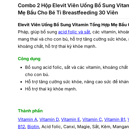
Combo 2 Hộp Elevit Viên Uống Bổ Sung Vita
Mẹ Bầu Cho Bé Ti Breastfeeding 30 Viên
Elevit Viên Uống Bổ Sung Vitamin Tổng Hợp Mẹ Bầu 
Pháp, giúp bổ sung
acid folic và sắt
, các vitamin, kho
mang thai và cho con bú, hỗ trợ tăng cường sức khỏe, 
khoáng chất, hỗ trợ thai kỳ khỏe mạnh.
Công dụng
Bổ sung acid folic, sắt và các vitamin, khoáng chấ
cho con bú.
Hỗ trợ tăng cường sức khỏe, nâng cao sức đề khá
Hỗ trợ thai kỳ khỏe mạnh.
Thành phần
Vitamin A
,
Vitamin D
,
Vitamin E
,
Vitamin C
,
Vitamin B1
,
B12
,
Biotin
, Acid folic, Canxi, Magie, Sắt, Kẽm, Mangan