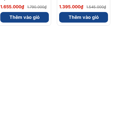
Magnesium Magie
Omega 3 900mg
1.655.000₫
1.395.000₫
1.790.000₫
1.545.000₫
Glycinate Hữu Cơ
EPA/DHA Và
240 Viên - Chính
Magnesium
Thêm vào giỏ
Thêm vào giỏ
Ngạch Mỹ, Xuất VAT
Bisglycinate 200mg
Hỗ Trợ Tim Mạch, Hệ
Tiêu Hoá - Hộp 120
Viên