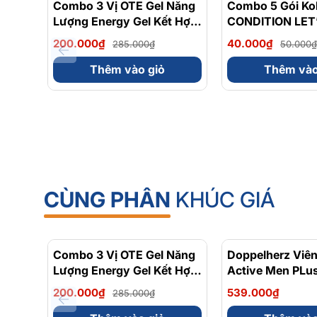
Combo 3 Vị OTE Gel Năng
- 30%
Combo 5 Gói Ko
Lượng Energy Gel Kết Hợp
CONDITION LET
Carbohydrate Điện Giải
FAMILY
200.000₫
40.000₫
285.000₫
50.000₫
56gram 82kcal
Thêm vào giỏ
Thêm vào
CÙNG PHÂN
KHÚC GIÁ
Combo 3 Vị OTE Gel Năng
- 30%
Doppelherz Viê
Lượng Energy Gel Kết Hợp
Active Men PLus
Carbohydrate Điện Giải
Tăng Cường Sứ
200.000₫
539.000₫
285.000₫
56gram 82kcal
Sinh Lý Nam Hộ