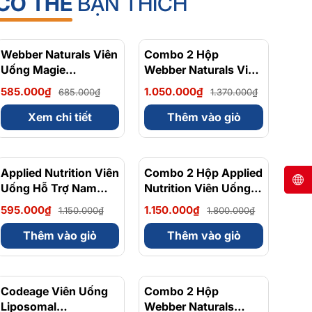
CÓ THỂ
BẠN THÍCH
Webber Naturals Viên
- 15%
Combo 2 Hộp
- 23%
Uống Magie
Webber Naturals Viên
Magnesium
Uống Magie Dễ Dàng
585.000₫
1.050.000₫
685.000₫
1.370.000₫
Bisglycinate 200mg -
Hấp Làm Dịu Nhẹ Cho
Chính Ngạch Canada,
Hệ Tiêu Hóa
Xem chi tiết
Thêm vào giỏ
Xuất VAT
Magnesium
Bisglycinate 200mg -
Hộp 120 Viên
Applied Nutrition Viên
- 48%
Combo 2 Hộp Applied
- 36%
Uống Hỗ Trợ Nam
Nutrition Viên Uống
Giới 120 viên - Chính
Hỗ Trợ Nam Giới 120
595.000₫
1.150.000₫
1.150.000₫
1.800.000₫
Ngạch Anh Quốc, Bán
viên
Chạy (Số Lượng
Thêm vào giỏ
Thêm vào giỏ
Không Nhiều - Sắp
Hết Hàng)
Codeage Viên Uống
- 8%
Combo 2 Hộp
- 10%
Liposomal
Webber Naturals