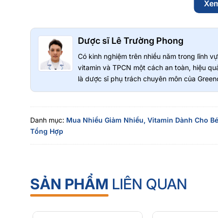
Xe
sản phẩm tùy thuộc cơ địa của từng người.
Greenoly cam kết cung cấp sản phẩm chính hãng 100%, c
📍
Địa chỉ cửa hàng
: Số 36 Đường số 14 - KDC Him Lam - 
Dược sĩ Lê Trường Phong
📞
Hotline tư vấn
: 0902 801 311
Có kinh nghiệm trên nhiều năm trong lĩnh 
🌐
Website
:
www.greenoly.vn
vitamin và TPCN một cách an toàn, hiệu quả
là dược sĩ phụ trách chuyên môn của Greeno
Sản phẩm liên quan
GH Creation Viên Uống Hỗ Trợ Tăng Chiều Cao Nhật 
Đừng quên ghé xem thêm tại 👉
Sản phẩm dành cho 
Danh mục:
Mua Nhiều Giảm Nhiều,
Vitamin Dành Cho Bé
Tổng Hợp
SẢN PHẨM
LIÊN QUAN