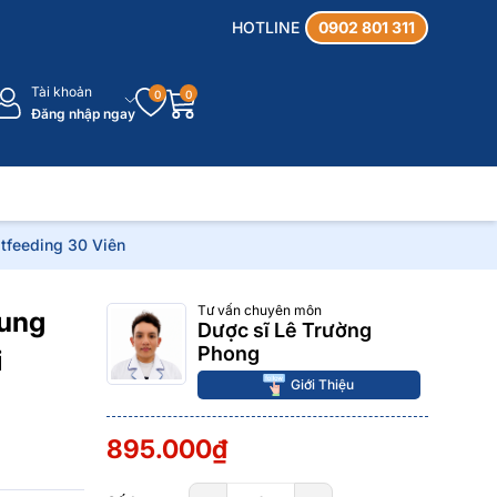
HOTLINE
0902 801 311
Tài khoản
0
0
Đăng nhập ngay
tfeeding 30 Viên
Tư vấn chuyên môn
Sung
Dược sĩ Lê Trường
Phong
i
Giới Thiệu
895.000₫