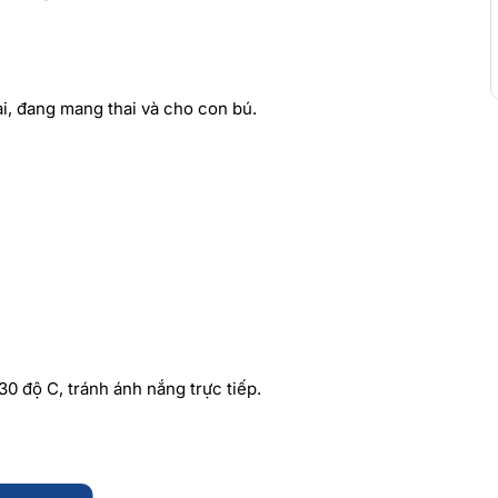
i, đang mang thai và cho con bú.
0 độ C, tránh ánh nắng trực tiếp.
tác dụng thay thế th.u.ố.c chữa b.ệ.n.h, hiệu quả sử dụng