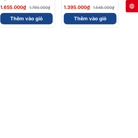
Magnesium Magie
Omega 3 900mg
1.655.000₫
1.395.000₫
1.790.000₫
1.545.000₫
Glycinate Hữu Cơ
EPA/DHA Và
240 Viên - Chính
Magnesium
Thêm vào giỏ
Thêm vào giỏ
Ngạch Mỹ, Xuất VAT
Bisglycinate 200mg
Hỗ Trợ Tim Mạch, Hệ
Tiêu Hoá - Hộp 120
Viên