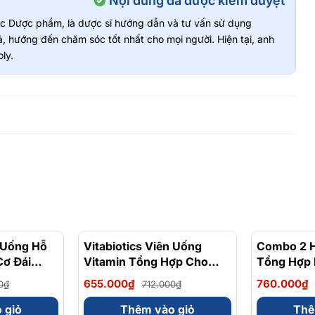
Nội dung đã được kiểm duyệt
vực Dược phẩm, là dược sĩ hướng dẫn và tư vấn sử dụng
, hướng đến chăm sóc tốt nhất cho mọi người. Hiện tại, anh
ly.
n Uống Hỗ
- 10%
Vitabiotics Viên Uống
- 8%
Combo 2 H
Cơ Đái
Vitamin Tổng Hợp Cho
Tổng Hợp 
betone
Phụ Nữ Sau Sinh
Complete 
655.000₫
760.000₫
0₫
712.000₫
viên
Pregnacare Breast-feeding
Multivitam
No1 Hộp 84 Viên - Chính
 giỏ
Thêm vào giỏ
Thê