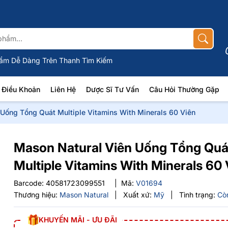
ẩm Dễ Dàng Trên Thanh Tìm Kiếm
Điều Khoản
Liên Hệ
Dược Sĩ Tư Vấn
Câu Hỏi Thường Gặp
Uống Tổng Quát Multiple Vitamins With Minerals 60 Viên
Mason Natural Viên Uống Tổng Quá
Multiple Vitamins With Minerals 60 
Barcode:
40581723099551
|
Mã:
V01694
Thương hiệu:
Mason Natural
|
Xuất xứ:
Mỹ
|
Tình trạng:
Cò
KHUYẾN MÃI - ƯU ĐÃI