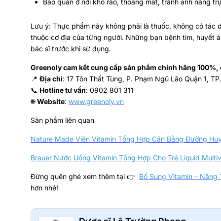
Bảo quản ở nơi khô ráo, thoáng mát, tránh ánh nắng trự
Lưu ý: Thực phẩm này không phải là thuốc, không có tác 
thuộc cơ địa của từng người. Những bạn bệnh tim, huyết á
bác sĩ trước khi sử dụng.
Greenoly cam kết cung cấp sản phẩm chính hãng 100%, c
📍
Địa chỉ
: 17 Tôn Thất Tùng, P. Phạm Ngũ Lão Quận 1, TP
📞
Hotline tư vấn
: 0902 801 311
🌐
Website
:
www.greenoly.vn
Sản phẩm liên quan
Nature Made Viên Vitamin Tổng Hợp Cân Bằng Đường Huyế
Brauer Nước Uống Vitamin Tổng Hợp Cho Trẻ Liquid Multiv
Đừng quên ghé xem thêm tại 👉
Bổ Sung Vitamin – Nâng
hơn nhé!