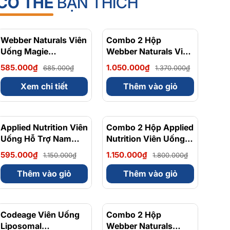
CÓ THỂ
BẠN THÍCH
Webber Naturals Viên
- 15%
Combo 2 Hộp
- 23%
Uống Magie
Webber Naturals Viên
Magnesium
Uống Magie Dễ Dàng
585.000₫
1.050.000₫
685.000₫
1.370.000₫
Bisglycinate 200mg -
Hấp Làm Dịu Nhẹ Cho
Chính Ngạch Canada,
Hệ Tiêu Hóa
Xem chi tiết
Thêm vào giỏ
Xuất VAT
Magnesium
Bisglycinate 200mg -
Hộp 120 Viên
Applied Nutrition Viên
- 48%
Combo 2 Hộp Applied
- 36%
Uống Hỗ Trợ Nam
Nutrition Viên Uống
Giới 120 viên - Chính
Hỗ Trợ Nam Giới 120
595.000₫
1.150.000₫
1.150.000₫
1.800.000₫
Ngạch Anh Quốc, Bán
viên
Chạy
Thêm vào giỏ
Thêm vào giỏ
Codeage Viên Uống
- 8%
Combo 2 Hộp
- 10%
Liposomal
Webber Naturals