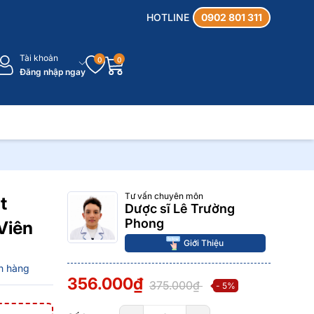
HOTLINE
0902 801 311
Tài khoản
0
0
Đăng nhập ngay
Tư vấn chuyên môn
t
Dược sĩ Lê Trường
Phong
Viên
Giới Thiệu
n hàng
356.000₫
375.000₫
- 5%