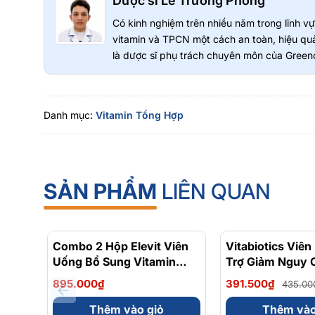
Dược sĩ Lê Trường Phong
Có kinh nghiệm trên nhiều năm trong lĩnh 
vitamin và TPCN một cách an toàn, hiệu quả
là dược sĩ phụ trách chuyên môn của Greeno
Danh mục:
Vitamin Tổng Hợp
SẢN PHẨM
LIÊN QUAN
Combo 2 Hộp Elevit Viên
Vitabiotics Viê
Uống Bổ Sung Vitamin
Trợ Giảm Nguy 
Tổng Hợp Mẹ Bầu Cho Bé
Tháo Đường Dia
895.000₫
391.500₫
435.00
Ti Breastfeeding 30 Viên
Original Hộp 30 
Thêm vào giỏ
Thêm vào