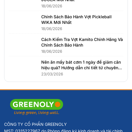
18/06/2026
Chính Sách Bảo Hành Vợt Pickleball
WIKA Mới Nhất
18/06/2026
Cách Kiểm Tra Vợt Kamito Chính Hãng Và
Chính Sách Bảo Hành
18/06/2026
Nên ăn mấy bát cơm 1 ngày để giảm cân
hiệu quả? Hướng dẫn chi tiết từ chuyên
gia dinh dưỡng
23/03/2026
CÔNG TY CỔ PHẦN GREENOLY
MST: 0315227967 do Phòng đăng ký kinh doanh và tài chính