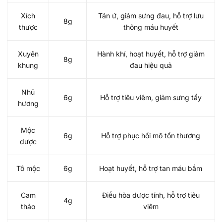
Xích
Tán ứ, giảm sưng đau, hỗ trợ lưu
8g
thược
thông máu huyết
Xuyên
Hành khí, hoạt huyết, hỗ trợ giảm
8g
khung
đau hiệu quả
Nhũ
6g
Hỗ trợ tiêu viêm, giảm sưng tấy
hương
Mộc
6g
Hỗ trợ phục hồi mô tổn thương
dược
Tô mộc
6g
Hoạt huyết, hỗ trợ tan máu bầm
Cam
Điều hòa dược tính, hỗ trợ tiêu
4g
thảo
viêm