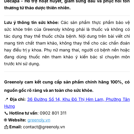
Decapa - Hỗ trợ hoạt huyết, giảm sưng đau và phục hồi tổn
thương từ thảo dược thiên nhiên.
Lưu ý thông tin sức khỏe:
Các sản phẩm thực phẩm bảo vệ
sức khỏe trên của Greenoly không phải là thuốc và không có
tác dụng thay thế thuốc chữa bệnh. Nội dung trên bài viết chỉ
mang tính chất tham khảo, không thay thế cho các chẩn đoán
hay điều trị y khoa. Phụ nữ mang thai, người có bệnh nền hoặc
đang dùng thuốc nên tham khảo ý kiến bác sĩ chuyên môn
trước khi sử dụng.
Greenoly cam kết cung cấp sản phẩm chính hãng 100%, có 
nguồn gốc rõ ràng và an toàn cho sức khỏe.
📍
Địa chỉ:
36 Đường Số 14, Khu Đô Thị Him Lam, Phường Tân
Hưng
📞
Hotline tư vấn
: 0902 801 311
🌐
Website:
greenoly.vn
📩
Email:
contact@greenoly.vn