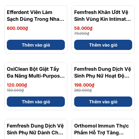
Hộp 44-90-126
Efferdent Viên Làm
Femfresh Khăn Ướt Vệ
- 27%
Sạch Dùng Trong Nha
Sinh Vùng Kín Intimate
Khoa Efferdent
Skin Care Daily Wipes
600.000₫
58.000₫
Complete Clean
Hỗ Trợ Làm Sạch Dịu
79.000₫
Denture Cleanser
Nhẹ Gói 10 Tờ
Thêm vào giỏ
Thêm vào giỏ
Tablets Hỗ Trợ Làm
Sạch Và Kháng Khuẩn
Hộp 126 Viên
OxiClean Bột Giặt Tẩy
- 20%
Femfresh Dung Dịch Vệ
- 24%
Đa Năng Multi-Purpose
Sinh Phụ Nữ Hoạt Động
Stain Remover Hỗ Trợ
Nhiều Mồ Hôi Active
120.000₫
198.000₫
Loại Bỏ Vết Bẩn Cứng
Fresh Wash 250ml
150.000₫
260.000₫
Đầu Chai 500g
Thêm vào giỏ
Thêm vào giỏ
Femfresh Dung Dịch Vệ
- 24%
Orthomol Immun Thực
Sinh Phụ Nữ Dành Cho
Phẩm Hỗ Trợ Tăng