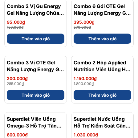
Combo 2 Vị Gu Energy
- 37%
Combo 6 Gói OTE Gel
- 31%
Gel Năng Lượng Chứa
Năng Lượng Energy Gel
Caffein Vị Trái Cây Dễ
Kết Hợp Carbohydrate
95.000₫
395.000₫
Ăn Gói 32 Gam
Điện Giải 56gram 82kcal
150.000₫
570.000₫
Thêm vào giỏ
Thêm vào giỏ
Combo 3 Vị OTE Gel
- 30%
Combo 2 Hộp Applied
- 36%
Năng Lượng Energy Gel
Nutrition Viên Uống Hỗ
Kết Hợp Carbohydrate
Trợ Nam Giới 120 viên
200.000₫
1.150.000₫
Điện Giải 56gram 82kcal
285.000₫
1.800.000₫
Thêm vào giỏ
Thêm vào giỏ
Superdiet Viên Uống
Superdiet Nước Uống
Omega-3 Hỗ Trợ Tăng
Hỗ Trợ Kiểm Soát Cân
Cường Trí Não, Sáng
Nặng Actimincyl Bio
600.000₫
1.030.000₫