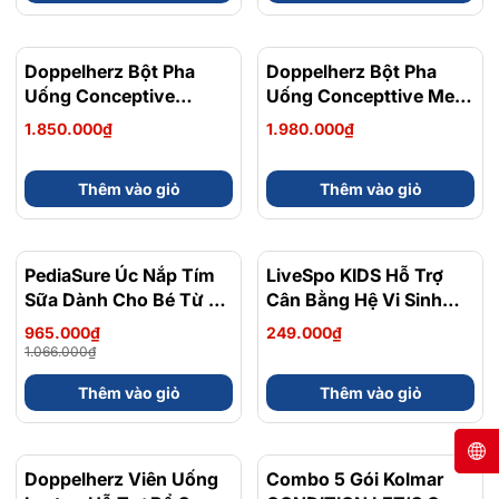
Doppelherz Bột Pha
Doppelherz Bột Pha
Uống Conceptive
Uống Concepttive Men
Women Hỗ TRợ Sức
Hỗ Trợ Sức Khỏe Sinh
1.850.000₫
1.980.000₫
Khỏe Sinh Sản Nữ Hộp
Sản Hộp 30 Gói
30 Gói
Thêm vào giỏ
Thêm vào giỏ
PediaSure Úc Nắp Tím
- 9%
LiveSpo KIDS Hỗ Trợ
Sữa Dành Cho Bé Từ 1
Cân Bằng Hệ Vi Sinh
Đến 10 Tuổi Hộp 850g
Đường Ruột, Giảm Rối
965.000₫
249.000₫
Loạn Tiêu Hóa Hộp 20
1.066.000₫
Ống
Thêm vào giỏ
Thêm vào giỏ
Doppelherz Viên Uống
- 3%
Combo 5 Gói Kolmar
- 20%