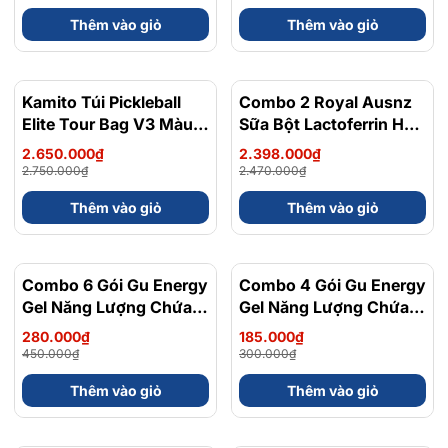
Thêm vào giỏ
Thêm vào giỏ
Kamito Túi Pickleball
- 4%
Combo 2 Royal Ausnz
- 3%
Elite Tour Bag V3 Màu
Sữa Bột Lactoferrin Hỗ
Đen
Trợ Tiêu Hóa, Tăng
2.650.000₫
2.398.000₫
Cường Miễn Dịch
2.750.000₫
2.470.000₫
Bifidobacteriumanimalis
Thêm vào giỏ
Thêm vào giỏ
(Bb-12) 50 Gói x 2g
Combo 6 Gói Gu Energy
- 38%
Combo 4 Gói Gu Energy
- 38%
Gel Năng Lượng Chứa
Gel Năng Lượng Chứa
Caffein Vị Trái Cây Dễ
Caffein Vị Trái Cây Dễ
280.000₫
185.000₫
Ăn Gói 32 Gam
Ăn Gói 32 Gam
450.000₫
300.000₫
Thêm vào giỏ
Thêm vào giỏ