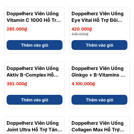
Doppelherz Viên Uống
Doppelherz Viên Uống
- 3%
Vitamin C 1000 Hỗ Trợ
Eye Vital Hỗ Trợ Đôi
Tăng Cường Sức Đề
Mắt Khỏe Mạnh Hộp 30
285.000₫
420.000₫
Kháng Hộp 30 Viên
Viên
435.000₫
Thêm vào giỏ
Thêm vào giỏ
Doppelherz Viên Uống
Doppelherz Viên Uống
Aktiv B-Complex Hỗ
Ginkgo + B-Vitamins +
Trợ Bổ Sung Vitamin
Choline Hỗ Trợ Tuần
392.000₫
4.100.000₫
Nhóm B, Giảm Mệt Mỏi
Hoàn Não, Cải Thiện Trí
Hộp 30 Viên
Nhớ Hộp 30 Viên
Thêm vào giỏ
Thêm vào giỏ
Doppelherz Viên Uống
- 3%
Doppelherz Viên Uống
Joint Ultra Hỗ Trợ Tăng
Collagen Max Hỗ Trợ