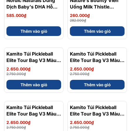
Nordic Naturals Dung
Nature's Bounty Viên
Dịch Baby's DHA Hỗ
Uống Milk Thistle
Trợ Bổ Sung DHA Cho
Extract Hỗ Trợ Bảo Vệ
585.000₫
260.000₫
Trẻ Sơ Sinh Chai 60ml
Gan Hộp 50 Viên
282.000₫
Thêm vào giỏ
Thêm vào giỏ
Kamito Túi Pickleball
- 4%
Kamito Túi Pickleball
- 4%
Elite Tour Bag V3 Màu
Elite Tour Bag V3 Màu
Xanh Bạc Hà
Nâu Đất
2.650.000₫
2.650.000₫
2.750.000₫
2.750.000₫
Thêm vào giỏ
Thêm vào giỏ
Kamito Túi Pickleball
- 4%
Kamito Túi Pickleball
- 4%
Elite Tour Bag V3 Màu
Elite Tour Bag V3 Màu
Xanh Biển Đậm
Đỏ
2.650.000₫
2.650.000₫
2.750.000₫
2.750.000₫