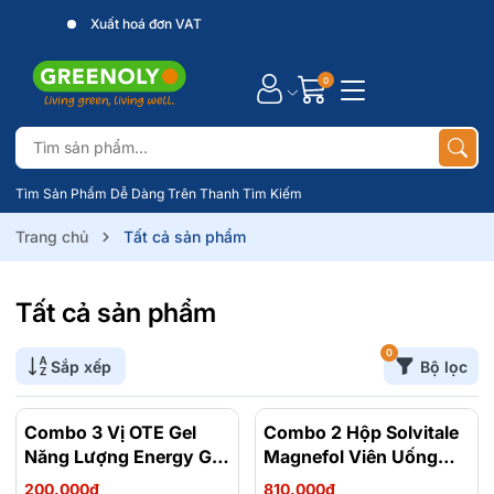
Xuất hoá đơn VAT
0
Tìm Sản Phẩm Dễ Dàng Trên Thanh Tìm Kiếm
Trang chủ
Tất cả sản phẩm
Tất cả sản phẩm
0
Sắp xếp
Bộ lọc
Combo 3 Vị OTE Gel
- 30%
Combo 2 Hộp Solvitale
- 17%
Năng Lượng Energy Gel
Magnefol Viên Uống
Kết Hợp Carbohydrate
Magnesium
200.000₫
810.000₫