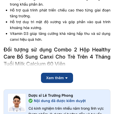
trong khẩu phần ăn.
Hỗ trợ quá trình phát triển chiều cao theo từng giai đoạn
tăng trưởng.
Hỗ trợ duy trì mật độ xương và góp phần vào quá trình
khoáng hóa xương.
Vitamin D3 giúp tăng cường khả năng hấp thu và sử dụng
canxi hiệu quả hơn.
Đối tượng sử dụng Combo 2 Hộp Healthy
Care Bổ Sung Canxi Cho Trẻ Trên 4 Tháng
Tuổi Milk Calcium 60 Viên
Sản phẩm phù hợp với:
Xem thêm
Trẻ từ 4 tháng tuổi trở lên.
Trẻ đang trong giai đoạn phát triển chiều cao và hệ xương.
Trẻ có nhu cầu bổ sung thêm canxi và vitamin D3 theo chế
Dược sĩ Lê Trường Phong
độ dinh dưỡng hoặc theo hướng dẫn của chuyên gia y tế.
Nội dung đã được kiểm duyệt
Không nên sử dụng cho
Có kinh nghiệm trên nhiều năm trong lĩnh vực
Trẻ mẫn cảm hoặc dị ứng với bất kỳ thành phần nào của