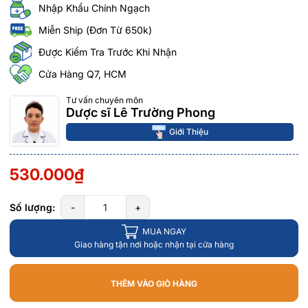
Nhập Khẩu Chính Ngạch
Miễn Ship (Đơn Từ 650k)
Được Kiểm Tra Trước Khi Nhận
Cửa Hàng Q7, HCM
Tư vấn chuyên môn
Dược sĩ Lê Trường Phong
Giới Thiệu
530.000₫
Số lượng:
-
+
MUA NGAY
Giao hàng tận nơi hoặc nhận tại cửa hàng
THÊM VÀO GIỎ HÀNG