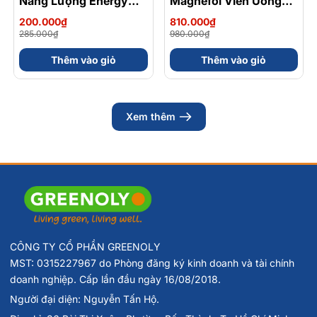
Năng Lượng Energy
Magnefol Viên Uống
Gel Kết Hợp
Magnesium
200.000₫
810.000₫
Carbohydrate Điện Giải
Bisglycinate + Vitamin
285.000₫
980.000₫
56gram 82kcal
nhóm B (Hộp 30 Viên)
Thêm vào giỏ
Thêm vào giỏ
Xem thêm
CÔNG TY CỔ PHẦN GREENOLY
MST: 0315227967 do Phòng đăng ký kinh doanh và tài chính
doanh nghiệp. Cấp lần đầu ngày 16/08/2018.
Người đại diện: Nguyễn Tấn Hộ.