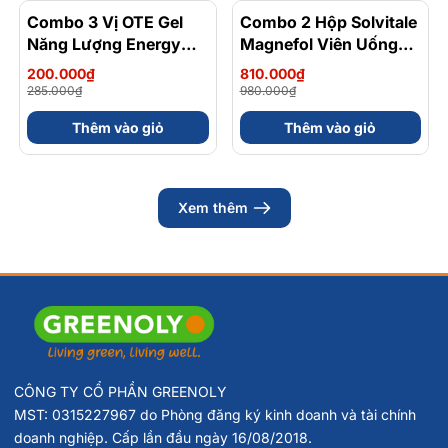
Combo 3 Vị OTE Gel
- 30%
Combo 2 Hộp Solvitale
- 17%
Năng Lượng Energy
Magnefol Viên Uống
Gel Kết Hợp
Magnesium
200.000₫
810.000₫
Carbohydrate Điện Giải
Bisglycinate + Vitamin
285.000₫
980.000₫
56gram 82kcal
nhóm B (Hộp 30 Viên)
Thêm vào giỏ
Thêm vào giỏ
Xem thêm
CÔNG TY CỔ PHẦN GREENOLY
MST: 0315227967 do Phòng đăng ký kinh doanh và tài chính
doanh nghiệp. Cấp lần đầu ngày 16/08/2018.