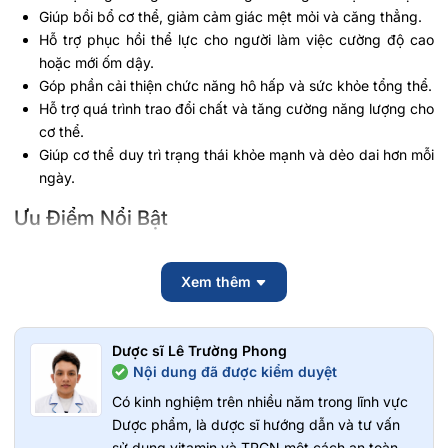
Giúp bồi bổ cơ thể, giảm cảm giác mệt mỏi và căng thẳng.
Hỗ trợ phục hồi thể lực cho người làm việc cường độ cao
hoặc mới ốm dậy.
Góp phần cải thiện chức năng hô hấp và sức khỏe tổng thể.
Hỗ trợ quá trình trao đổi chất và tăng cường năng lượng cho
cơ thể.
Giúp cơ thể duy trì trạng thái khỏe mạnh và dẻo dai hơn mỗi
ngày.
Ưu Điểm Nổi Bật
Nước Đông Trùng Hạ Thảo Well-Being Life được đóng trong
chai thủy tinh nhỏ gọn, dễ dàng mang theo khi đi làm, đi học
Xem thêm
hoặc du lịch.
Dạng nước dễ uống, dễ hấp thu.
Dược sĩ Lê Trường Phong
Hương vị chua ngọt thanh nhẹ, không quá gắt.
Nội dung đã được kiểm duyệt
Thiết kế chai tiện lợi, sử dụng nhanh chóng.
Sản xuất tại Hàn Quốc trên dây chuyền hiện đại.
Có kinh nghiệm trên nhiều năm trong lĩnh vực
Hộp gồm 10 chai x 100ml, phù hợp sử dụng trong nhiều
Dược phẩm, là dược sĩ hướng dẫn và tư vấn
ngày.
sử dụng vitamin và TPCN một cách an toàn,