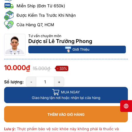
Miễn Ship (Đơn Từ 650k)
Được Kiểm Tra Trước Khi Nhận
Cửa Hàng Q7, HCM
Tư vấn chuyên môn
Dược sĩ Lê Trường Phong
Giới Thiệu
10.000₫
15.000₫
- 33%
Số lượng:
-
+
MUA NGAY
Giao hàng tận nơi hoặc nhận tại cửa hàng
THÊM VÀO GIỎ HÀNG
Lưu ý:
Thực phẩm bảo vệ sức khỏe này không phải là thuốc và