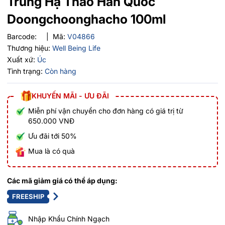
Trùng Hạ Thảo Hàn Quốc
Doongchoonghacho 100ml
Barcode:
|
Mã:
V04866
Thương hiệu:
Well Being Life
Xuất xứ:
Úc
Tình trạng:
Còn hàng
KHUYẾN MÃI - ƯU ĐÃI
Miễn phí vận chuyển cho đơn hàng có giá trị từ
650.000 VNĐ
Ưu đãi tới 50%
Mua là có quà
Các mã giảm giá có thể áp dụng:
FREESHIP
Nhập Khẩu Chính Ngạch