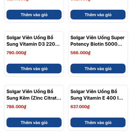
Thêm vào giỏ
Thêm vào giỏ
Solgar Viên Uống Bổ
Solgar Viên Uống Super
Sung Vitamin D3 2200
Potency Biotin 5000
IU 100 Viên - Chính
MCG Hỗ Trợ Tóc, Móng,
790.000₫
566.000₫
Ngạch Mỹ
Da Khỏe Mạnh 50 Viên
Thêm vào giỏ
Thêm vào giỏ
Solgar Viên Uống Bổ
Solgar Viên Uống Bổ
Sung Kẽm (Zinc Citrate)
Sung Vitamin E 400 IU
30 MG 100 Viên - Chính
Hỗ Trợ Chống Lão Hóa
786.000₫
637.000₫
Ngạch Mỹ
50 Viên
Thêm vào giỏ
Thêm vào giỏ