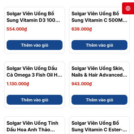
Solgar Viên Uống Bổ
Solgar Viên Uống Bổ
Sung Vitamin D3 1000
Sung Vitamin C 500MG
IU Giúp Xương Chắc
Kết Hợp Quả Hồng Hạc
554.000₫
639.000₫
Khỏe, Tăng Cường
Rose Hips Tăng Đề
Miễn Dịch 90 Viên
Kháng 100 Viên
Thêm vào giỏ
Thêm vào giỏ
Solgar Viên Uống Dầu
Solgar Viên Uống Skin,
Cá Omega 3 Fish Oil Hỗ
Nails & Hair Advanced
Trợ Giảm Mỡ Máu, Bổ
MSM Formula Hỗ Trợ
1.130.000₫
943.000₫
Não Concentrate 120
Dưỡng Tóc, Móng, Da
Viên
60 Viên
Thêm vào giỏ
Thêm vào giỏ
Solgar Viên Uống Tinh
Solgar Viên Uống Bổ
Dầu Hoa Anh Thảo
Sung Vitamin C Ester-C