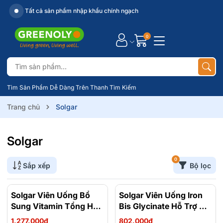
Tất cả sản phẩm nhập khẩu chính ngạch
0
Tìm Sản Phẩm Dễ Dàng Trên Thanh Tìm Kiếm
Trang chủ
Solgar
Solgar
0
Sắp xếp
Bộ lọc
Solgar Viên Uống Bổ
Solgar Viên Uống Iron
Sung Vitamin Tổng Hợp
Bis Glycinate Hỗ Trợ Bổ
Formula VM-75 60 Viên
Sung Sắt 25MG 90 Viên
1.277.000₫
802.000₫