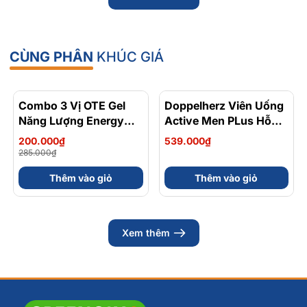
CÙNG PHÂN
KHÚC GIÁ
Combo 3 Vị OTE Gel
- 30%
Doppelherz Viên Uống
Năng Lượng Energy
Active Men PLus Hỗ
Gel Kết Hợp
Trợ Tăng Cường Sức
200.000₫
539.000₫
Carbohydrate Điện Giải
Khỏe Sinh Lý Nam Hộp
285.000₫
56gram 82kcal
30 Viên
Thêm vào giỏ
Thêm vào giỏ
Xem thêm