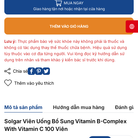
MUA NGAY
Giao hàng tận nơi hoặc nhận tại cửa hàng
THÊM VÀO GIỎ HÀNG
Lưu ý:
Thực phẩm bảo vệ sức khỏe này không phải là thuốc và
không có tác dụng thay thế thuốc chữa bệnh. Hiệu quả sử dụng
tùy thuộc vào cơ địa từng người. Vui lòng đọc kỹ hướng dẫn sử
dụng trên nhãn và tham khảo ý kiến bác sĩ trước khi dùng.
Chia sẻ
Thêm vào yêu thích
Mô tả sản phẩm
Hướng dẫn mua hàng
Đánh giá
Solgar Viên Uống Bổ Sung Vitamin B-Complex
With Vitamin C 100 Viên