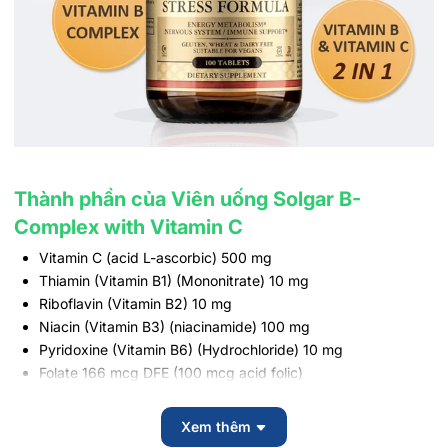
Thành phần của Viên uống Solgar B-
Complex with Vitamin C
Vitamin C (acid L-ascorbic) 500 mg
Thiamin (Vitamin B1) (Mononitrate) 10 mg
Riboflavin (Vitamin B2) 10 mg
Niacin (Vitamin B3) (niacinamide) 100 mg
Pyridoxine (Vitamin B6) (Hydrochloride) 10 mg
Folate 166 mcg DFE (100 mcg acid folic)
Vitamin B12 (cyanocobalamin) 25 mcg
Biotin (D-Biotin) 25 mcg
Xem thêm
Acid Pantothenic (Vitamin B5) (D-Calcium Pantothenate)