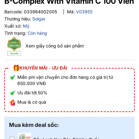
B-Complex With Vitamin C 100 Viên
Barcode:
033984002005
|
Mã:
V03955
Thương hiệu:
Solgar
Xuất xứ:
Mỹ
Tình trạng:
Còn hàng
Xem giấy công bố sản phẩm
KHUYẾN MÃI - ƯU ĐÃI
Miễn phí vận chuyển cho đơn hàng có giá trị từ
650.000 VNĐ
Ưu đãi tới 50%
Mua là có quà
Mua kèm deal sốc: