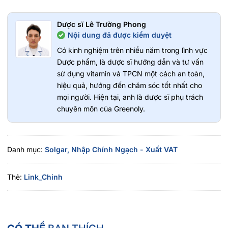
100 mg
Choline (bitartrate) 41 mg
Dược sĩ Lê Trường Phong
Inositol 100 mg
Nội dung đã được kiểm duyệt
Hỗn hợp bột thảo dược (Tảo bẹ [cây], hỗn hợp chiết xuất
Có kinh nghiệm trên nhiều năm trong lĩnh vực
Sơ ri [quả], linh lăng [lá và thân], mùi tây [lá], tầm xuân
Dược phẩm, là dược sĩ hướng dẫn và tư vấn
[quả], cải xoong [thảo mộc]) 13 mg.
sử dụng vitamin và TPCN một cách an toàn,
Phụ liệu: Cellulose vi tinh thể, Cellulose thực vật, Silica,
hiệu quả, hướng đến chăm sóc tốt nhất cho
Stearic Acid thực vật, Titanium Dioxide (màu), Magnesium
mọi người. Hiện tại, anh là dược sĩ phụ trách
Stearate thực vật, Glycerin thực vật.
chuyên môn của Greenoly.
Công dụng của Viên uống Solgar B-
Complex with Vitamin C
Danh mục:
Solgar,
Nhập Chính Ngạch - Xuất VAT
Hỗ trợ tăng chuyển hóa năng lượng cơ thể
Thẻ:
Link_Chinh
Hỗ trợ tăng cường hoạt động của não
Hỗ trợ nâng cao sức đề kháng cho cơ thể
Cách dùng Viên uống Solgar B-Complex