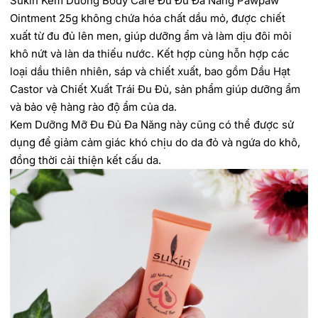
Sukin Kem Dưỡng Body Care Đu Đủ Đa Năng Pawpaw
Ointment 25g không chứa hóa chất dầu mỏ, được chiết
xuất từ đu đủ lên men, giúp dưỡng ẩm và làm dịu đôi môi
khô nứt và làn da thiếu nước. Kết hợp cùng hỗn hợp các
loại dầu thiên nhiên, sáp và chiết xuất, bao gồm Dầu Hạt
Castor và Chiết Xuất Trái Đu Đủ, sản phẩm giúp dưỡng ẩm
và bảo vệ hàng rào độ ẩm của da.
Kem Dưỡng Mỡ Đu Đủ Đa Năng này cũng có thể được sử
dụng để giảm cảm giác khó chịu do da đỏ và ngứa do khô,
đồng thời cải thiện kết cấu da.