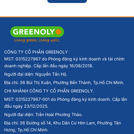
3. Sukin Kem Dưỡng Body Care Đu Đủ Đa Năng
Pawpaw Ointment có dùng được cho môi không?
CÓ
. Đây là một trong những công dụng chính – giúp dưỡng
ẩm, làm mềm môi khô, nứt nẻ và phục hồi môi bong tróc
hiệu quả.
4. Kem Sukin Paw Paw Ointment có gây bít tắc lỗ
CÔNG TY CỔ PHẦN GREENOLY
chân lông không?
MST: 0315227967 do Phòng đăng ký kinh doanh và tài chính
doanh nghiệp. Cấp lần đầu ngày 16/08/2018.
KHÔNG
. Kết cấu dạng balm mỏng nhẹ, không chứa dầu
Người đại diện: Nguyễn Tấn Hộ.
khoáng, không gây bí da và phù hợp dùng cho các vùng da
nhạy cảm.
Địa chỉ: 36 Bùi Thị Xuân, Phường Bến Thành, Tp.Hồ Chí Minh.
CHI NHÁNH CÔNG TY CỔ PHẦN GREENOLY.
5. Có dùng Sukin Kem Dưỡng Body Care Đu Đủ
Đa Năng Pawpaw Ointment được cho trẻ em hoặc
MST: 0315227967-001 do Phòng đăng ký kinh doanh. Cấp lần
đầu ngày 23/12/2025.
phụ nữ mang thai không?
Người đại diện: Trần Hoài Phương Thảo.
CÓ
. Thành phần từ thiên nhiên, không paraben, không
hương liệu tổng hợp – an toàn cho trẻ nhỏ và bà bầu. Tuy
Địa chỉ: 36 Đường số 14, Khu Dân Cư Him Lam, Phường Tân
nhiên nên test thử trước với trẻ sơ sinh.
Hưng, Tp.Hồ Chí Minh.