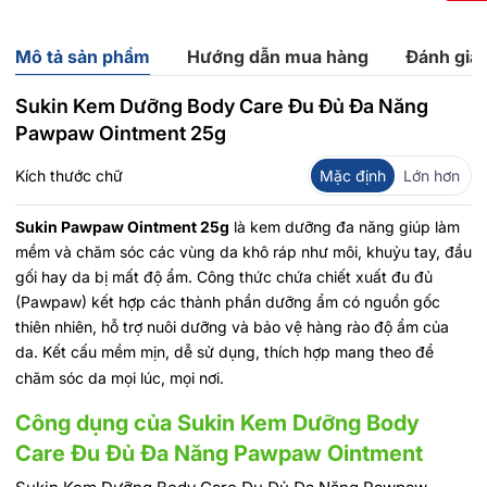
Mô tả sản phẩm
Hướng dẫn mua hàng
Đánh giá
Sukin Kem Dưỡng Body Care Đu Đủ Đa Năng
Pawpaw Ointment 25g
Kích thước chữ
Mặc định
Lớn hơn
Sukin Pawpaw Ointment 25g
là kem dưỡng đa năng giúp làm
mềm và chăm sóc các vùng da khô ráp như môi, khuỷu tay, đầu
gối hay da bị mất độ ẩm. Công thức chứa chiết xuất đu đủ
(Pawpaw) kết hợp các thành phần dưỡng ẩm có nguồn gốc
thiên nhiên, hỗ trợ nuôi dưỡng và bảo vệ hàng rào độ ẩm của
da. Kết cấu mềm mịn, dễ sử dụng, thích hợp mang theo để
chăm sóc da mọi lúc, mọi nơi.
Công dụng của Sukin Kem Dưỡng Body
Care Đu Đủ Đa Năng Pawpaw Ointment