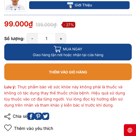
Giới Thiệu
99.000₫
135.000₫
- 27%
Số lượng:
-
+
MUA NGAY
Giao hàng tận nơi hoặc nhận tại cửa hàng
THÊM VÀO GIỎ HÀNG
Lưu ý:
Thực phẩm bảo vệ sức khỏe này không phải là thuốc và
không có tác dụng thay thế thuốc chữa bệnh. Hiệu quả sử dụng
tùy thuộc vào cơ địa từng người. Vui lòng đọc kỹ hướng dẫn sử
dụng trên nhãn và tham khảo ý kiến bác sĩ trước khi dùng.
Chia sẻ
Thêm vào yêu thích