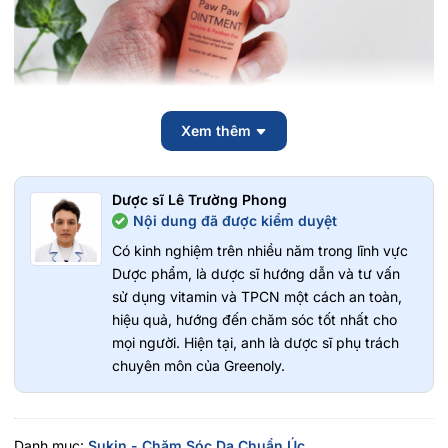
Xem thêm
Dược sĩ Lê Trường Phong
Nội dung đã được kiểm duyệt
Thành phần của Sukin Kem Dưỡng Body
Có kinh nghiệm trên nhiều năm trong lĩnh vực
Care Đu Đủ Đa Năng Pawpaw Ointment
Dược phẩm, là dược sĩ hướng dẫn và tư vấn
sử dụng vitamin và TPCN một cách an toàn,
Đu Đủ Lên Men (Fermented Paw Paw): Dưỡng ẩm và
hiệu quả, hướng đến chăm sóc tốt nhất cho
làm dịu da.
mọi người. Hiện tại, anh là dược sĩ phụ trách
Dầu Hạt Castor (Castor Seed Oil): Cung cấp độ ẩm cho
chuyên môn của Greenoly.
da.
Sáp Carnauba & Candelilla: Bảo vệ hàng rào độ ẩm của
da.
Danh mục:
Sukin - Chăm Sóc Da Chuẩn Úc