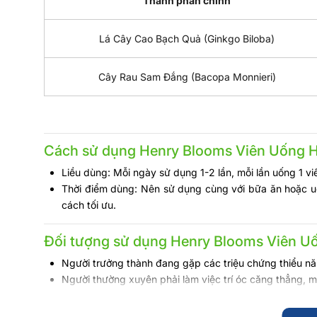
Thành phần chính
Lá Cây Cao Bạch Quả (Ginkgo Biloba)
Cây Rau Sam Đắng (Bacopa Monnieri)
Cách sử dụng Henry Blooms Viên Uống 
Liều dùng:
Mỗi ngày sử dụng 1-2 lần, mỗi lần uống 1 vi
Thời điểm dùng:
Nên sử dụng cùng với bữa ăn hoặc uố
cách tối ưu.
Đối tượng sử dụng Henry Blooms Viên U
Người trưởng thành đang gặp các triệu chứng thiểu nă
Người thường xuyên phải làm việc trí óc căng thẳng, m
Học sinh, sinh viên hoặc người đang trong giai đoạn th
Người lớn tuổi bắt đầu có dấu hiệu bị suy giảm trí nhớ, l