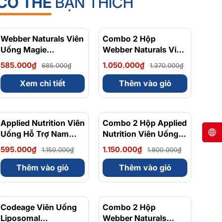
CÓ THỂ
BẠN THÍCH
Webber Naturals Viên
- 15%
Combo 2 Hộp
- 23%
Uống Magie
Webber Naturals Viên
Magnesium
Uống Magie Dễ Dàng
585.000₫
1.050.000₫
685.000₫
1.370.000₫
Bisglycinate 200mg -
Hấp Làm Dịu Nhẹ Cho
Chính Ngạch Canada,
Hệ Tiêu Hóa
Xem chi tiết
Thêm vào giỏ
Xuất VAT
Magnesium
Bisglycinate 200mg -
Hộp 120 Viên
Applied Nutrition Viên
- 48%
Combo 2 Hộp Applied
- 36%
Uống Hỗ Trợ Nam
Nutrition Viên Uống
Giới 120 viên - Chính
Hỗ Trợ Nam Giới 120
595.000₫
1.150.000₫
1.150.000₫
1.800.000₫
Ngạch Anh Quốc, Bán
viên
Chạy
Thêm vào giỏ
Thêm vào giỏ
Codeage Viên Uống
- 8%
Combo 2 Hộp
- 10%
Liposomal
Webber Naturals