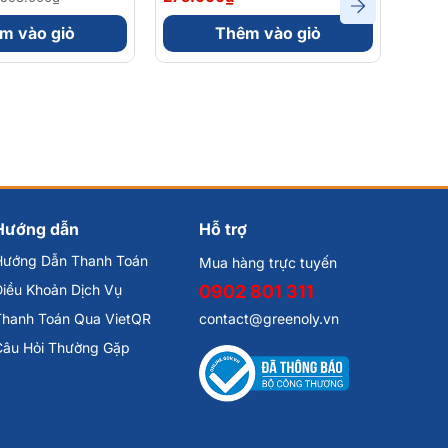
am Hộp 30 Viên
Kháng Hộp 30 Viên
Hộp 
m vào giỏ
Thêm vào giỏ
Hướng dẫn
Hỗ trợ
Hướng Dẫn Thanh Toán
Mua hàng trực tuyến
iều Khoản Dịch Vụ
0902 801 311
Thanh Toán Qua VietQR
contact@greenoly.vn
Câu Hỏi Thường Gặp