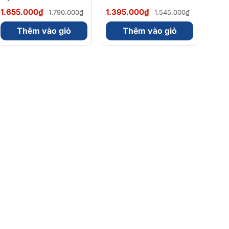
Magnesium Magie
Omega 3 900mg
1.655.000₫
1.395.000₫
1.790.000₫
1.545.000₫
Glycinate Hữu Cơ
EPA/DHA Và
240 Viên - Chính
Magnesium
Thêm vào giỏ
Thêm vào giỏ
Ngạch Mỹ, Xuất VAT
Bisglycinate 200mg
Hỗ Trợ Tim Mạch, Hệ
Tiêu Hoá - Hộp 120
Viên