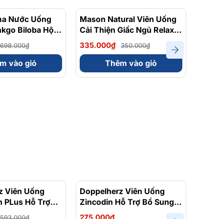
ma Nước Uống
- 15%
Mason Natural Viên Uống
- 4%
Fine
nkgo Biloba Hộp
Cải Thiện Giấc Ngủ Relax &
Ngủ 
Sleep 90 Viên
Glyc
335.000₫
455.
698.000₫
350.000₫
m vào giỏ
Thêm vào giỏ
z Viên Uống
- 3%
Doppelherz Viên Uống
Dopp
n PLus Hỗ Trợ
Zincodin Hỗ Trợ Bổ Sung
Acti
g Sức Khỏe
Kẽm, Tăng Cường Sức Đề
Cườn
275.000₫
Liên 
593.000₫