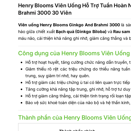
Henry Blooms Viên Uống Hỗ Trợ Tuần Hoàn 
Brahmi 3000 30 Viên
Viên uống Henry Blooms Ginkgo And Brahmi 3000
là sả
hảo giữa chiết xuất
Bạch quả (Ginkgo Biloba)
và
Rau sam 
máu não, cải thiện khả năng ghi nhớ, giảm căng thẳng và b
Công dụng của Henry Blooms Viên Uống
Hỗ trợ hoạt huyết, tăng cường chức năng dẫn truyền, 
Giảm thiểu rõ rệt các triệu chứng do thiểu năng tu
trung, suy giảm trí nhớ, hay quên.
Hỗ trợ giảm các triệu chứng ù tai có liên quan trực ti
Tăng cường khả năng tập trung, ghi nhớ, hỗ trợ tư duy
Hỗ trợ giảm căng thẳng, cải thiện tình trạng rối loạn tậ
Bảo vệ sức khoẻ toàn diện của não bộ và hệ thần kinh
Thành phần của Henry Blooms Viên Uốn