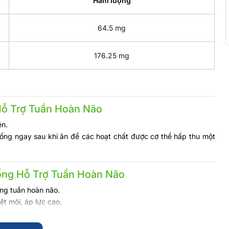
Hàm lượng
64.5 mg
176.25 mg
Hỗ Trợ Tuần Hoàn Não
ên.
ng ngay sau khi ăn để các hoạt chất được cơ thể hấp thu một
ống Hỗ Trợ Tuần Hoàn Não
ng tuần hoàn não.
ệt mỏi, áp lực cao.
i cử cần sự tập trung cao độ.
ú lẫn.