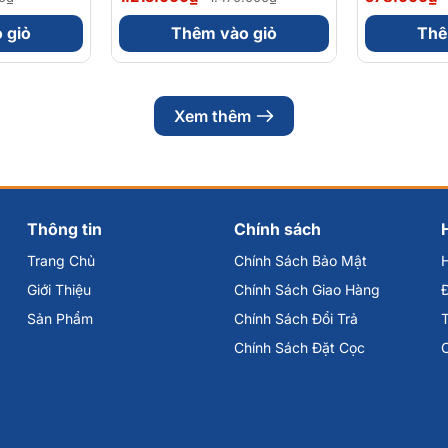
 (Hộp 30
Vitamin nhóm B (Hộp 30
Sinh Lý N
Viên)
 giỏ
Thêm vào giỏ
Thê
Xem thêm
Thông tin
Chính sách
Trang Chủ
Chính Sách Bảo Mật
Giới Thiệu
Chính Sách Giao Hàng
Đ
Sản Phẩm
Chính Sách Đổi Trả
Chính Sách Đặt Cọc