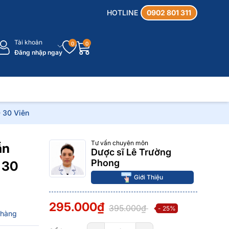
HOTLINE
0902 801 311
Tài khoản
0
0
Đăng nhập ngay
 30 Viên
Tư vấn chuyên môn
ần
Dược sĩ Lê Trường
Phong
 30
Giới Thiệu
295.000₫
395.000₫
- 25%
 hàng