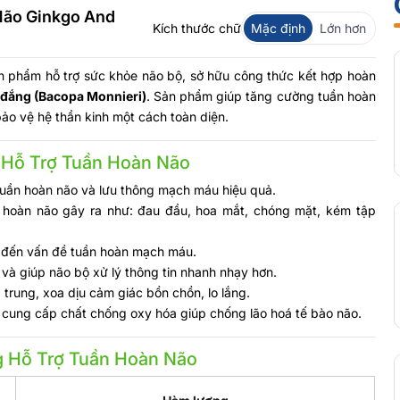
Não Ginkgo And
Kích thước chữ
Mặc định
Lớn hơn
n phẩm hỗ trợ sức khỏe não bộ, sở hữu công thức kết hợp hoàn
đắng (Bacopa Monnieri)
. Sản phẩm giúp tăng cường tuần hoàn
ảo vệ hệ thần kinh một cách toàn diện.
 Hỗ Trợ Tuần Hoàn Não
tuần hoàn não và lưu thông mạch máu hiệu quả.
ần hoàn não gây ra như: đau đầu, hoa mắt, chóng mặt, kém tập
ếp đến vấn đề tuần hoàn mạch máu.
 và giúp não bộ xử lý thông tin nhanh nhạy hơn.
p trung, xoa dịu cảm giác bồn chồn, lo lắng.
, cung cấp chất chống oxy hóa giúp chống lão hoá tế bào não.
g Hỗ Trợ Tuần Hoàn Não