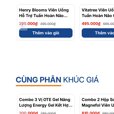
Greenoly cam kết cung cấp sản phẩm chính hãng 1
📍
Địa chỉ:
36 Đường Số 14, Khu Đô Thị Him Lam, P
Henry Blooms Viên Uống
- 25%
Vitatree Viên U
Hỗ Trợ Tuần Hoàn Não
Tuần Hoàn Não 
📞
Hotline tư vấn
: 0902 801 311
Ginkgo And Brahmi 3000
Plus 6000 With
🌐
Website:
greenoly.vn
295.000₫
495.000₫
395.000₫
695.0
30 Viên
60 Viên
📩
Email:
contact@greenoly.vn
Thêm vào giỏ
Thêm vào
CÙNG PHÂN
KHÚC GIÁ
Combo 3 Vị OTE Gel Năng
- 30%
Combo 2 Hộp Sol
Lượng Energy Gel Kết Hợp
Magnefol Viên 
Carbohydrate Điện Giải
Magnesium Bisg
200.000₫
810.000₫
285.000₫
980.00