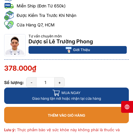
Miễn Ship (Đơn Từ 650k)
Được Kiểm Tra Trước Khi Nhận
Cửa Hàng Q7, HCM
Tư vấn chuyên môn
Dược sĩ Lê Trường Phong
Giới Thiệu
378.000₫
Số lượng:
-
+
MUA NGAY
Giao hàng tận nơi hoặc nhận tại cửa hàng
THÊM VÀO GIỎ HÀNG
Lưu ý:
Thực phẩm bảo vệ sức khỏe này không phải là thuốc và