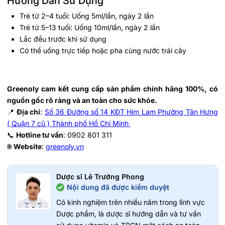
Hướng Dẫn Sử Dụng
Trẻ từ 2–4 tuổi: Uống 5ml/lần, ngày 2 lần
Trẻ từ 5–13 tuổi: Uống 10ml/lần, ngày 2 lần
Lắc đều trước khi sử dụng
Có thể uống trực tiếp hoặc pha cùng nước trái cây
Greenoly cam kết cung cấp sản phẩm chính hãng 100%, có
nguồn gốc rõ ràng và an toàn cho sức khỏe.
📍
Địa chỉ
:
Số 36 Đường số 14 KĐT Him Lam Phường Tân Hưng
( Quận 7 cũ ) Thành phố Hồ Chí Minh
📞
Hotline tư vấn
: 0902 801 311
🌐
Website
:
greenoly.vn
Dược sĩ Lê Trường Phong
Nội dung đã được kiểm duyệt
Có kinh nghiệm trên nhiều năm trong lĩnh vực
Dược phẩm, là dược sĩ hướng dẫn và tư vấn