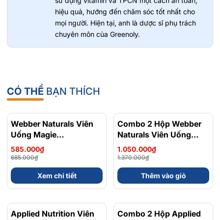
sử dụng vitamin và TPCN một cách an toàn,
hiệu quả, hướng đến chăm sóc tốt nhất cho
mọi người. Hiện tại, anh là dược sĩ phụ trách
chuyên môn của Greenoly.
CÓ THỂ
BẠN THÍCH
Webber Naturals Viên
- 15%
Combo 2 Hộp Webber
- 23%
Uống Magie
Naturals Viên Uống
Magnesium
Magie Dễ Dàng Hấp
585.000₫
1.050.000₫
Bisglycinate 200mg -
Làm Dịu Nhẹ Cho Hệ
685.000₫
1.370.000₫
Chính Ngạch Canada,
Tiêu Hóa Magnesium
Xem chi tiết
Thêm vào giỏ
Xuất VAT
Bisglycinate 200mg -
Hộp 120 Viên
Applied Nutrition Viên
- 48%
Combo 2 Hộp Applied
- 36%