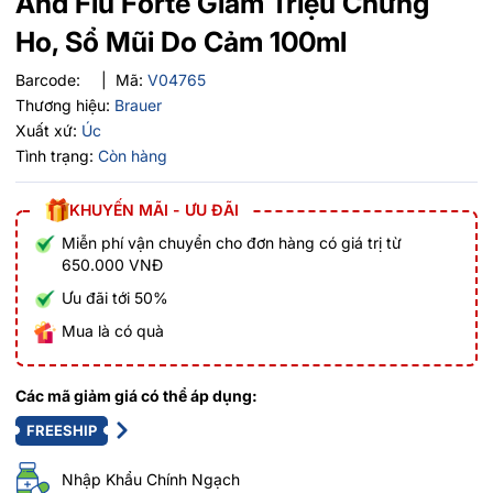
And Flu Forte Giảm Triệu Chứng
Ho, Sổ Mũi Do Cảm 100ml
Barcode:
|
Mã:
V04765
Thương hiệu:
Brauer
Xuất xứ:
Úc
Tình trạng:
Còn hàng
KHUYẾN MÃI - ƯU ĐÃI
Miễn phí vận chuyển cho đơn hàng có giá trị từ
650.000 VNĐ
Ưu đãi tới 50%
Mua là có quà
Các mã giảm giá có thể áp dụng:
FREESHIP
Nhập Khẩu Chính Ngạch