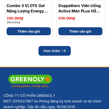
Combo 3 Vị OTE Gel
- 30%
Doppelherz Viên Uống
Năng Lượng Energy
Active Men PLus Hỗ
Gel Kết Hợp
Trợ Tăng Cường Sức
200.000₫
539.000₫
Carbohydrate Điện Giải
Khỏe Sinh Lý Nam Hộp
285.000₫
56gram 82kcal
30 Viên
Thêm vào giỏ
Thêm vào giỏ
Xem thêm
CÔNG TY CỔ PHẦN GREENOLY
MST: 0315227967 do Phòng đăng ký kinh doanh và tài chính
doanh nghiệp. Cấp lần đầu ngày 16/08/2018.