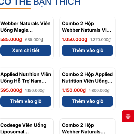
CÓ THỂ
BẠN THÍCH
Webber Naturals Viên
- 15%
Combo 2 Hộp
- 23%
Uống Magie
Webber Naturals Viên
Magnesium
Uống Magie Dễ Dàng
585.000₫
1.050.000₫
685.000₫
1.370.000₫
Bisglycinate 200mg -
Hấp Làm Dịu Nhẹ Cho
Chính Ngạch Canada,
Hệ Tiêu Hóa
Xem chi tiết
Thêm vào giỏ
Xuất VAT
Magnesium
Bisglycinate 200mg -
Hộp 120 Viên
Applied Nutrition Viên
- 48%
Combo 2 Hộp Applied
- 36%
Uống Hỗ Trợ Nam
Nutrition Viên Uống
Giới 120 viên - Chính
Hỗ Trợ Nam Giới 120
595.000₫
1.150.000₫
1.150.000₫
1.800.000₫
Ngạch Anh Quốc, Bán
viên
Chạy
Thêm vào giỏ
Thêm vào giỏ
Codeage Viên Uống
- 8%
Combo 2 Hộp
- 10%
Liposomal
Webber Naturals