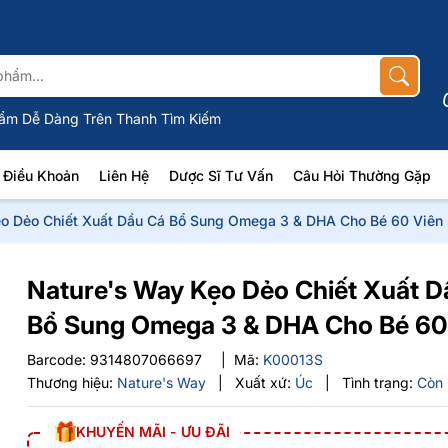
ẩm Dễ Dàng Trên Thanh Tìm Kiếm
Điều Khoản
Liên Hệ
Dược Sĩ Tư Vấn
Câu Hỏi Thường Gặp
o Dẻo Chiết Xuất Dầu Cá Bổ Sung Omega 3 & DHA Cho Bé 60 Viên
Nature's Way Kẹo Dẻo Chiết Xuất D
Bổ Sung Omega 3 & DHA Cho Bé 60
Barcode:
9314807066697
|
Mã:
K00013S
Thương hiệu:
Nature's Way
|
Xuất xứ:
Úc
|
Tình trạng:
Còn
KHUYẾN MÃI - ƯU ĐÃI