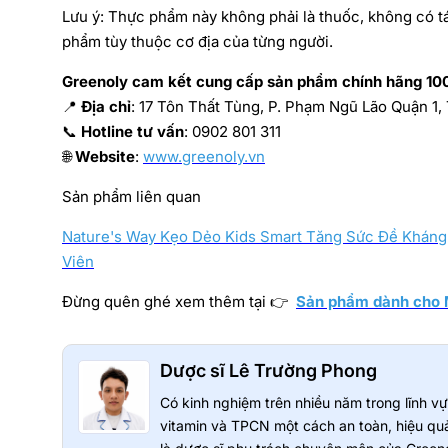
Lưu ý: Thực phẩm này không phải là thuốc, không có t
phẩm tùy thuộc cơ địa của từng người.
Greenoly cam kết cung cấp sản phẩm chính hãng 100
📍
Địa chỉ
: 17 Tôn Thất Tùng, P. Phạm Ngũ Lão Quận 1,
📞
Hotline tư vấn
: 0902 801 311
🌐
Website
:
www.greenoly.vn
Sản phẩm liên quan
Nature's Way Kẹo Dẻo Kids Smart Tăng Sức Đề Kháng 
Viên
Đừng quên ghé xem thêm tại 👉
Sản phẩm dành cho 
Dược sĩ Lê Trường Phong
Có kinh nghiệm trên nhiều năm trong lĩnh 
vitamin và TPCN một cách an toàn, hiệu quả