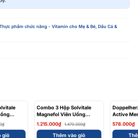
ly.
Thực phẩm chức năng - Vitamin cho Mẹ & Bé,
Dầu Cá &
vitale
- 17%
Combo 3 Hộp Solvitale
- 17%
Doppelher
Uống
Magnefol Viên Uống
Active Me
lycinate +
Magnesium Bisglycinate +
Tăng Cườn
1.215.000₫
578.000₫
0₫
1.470.000₫
 (Hộp 30
Vitamin nhóm B (Hộp 30
Sinh Lý N
Viên)
 giỏ
Thêm vào giỏ
Thê