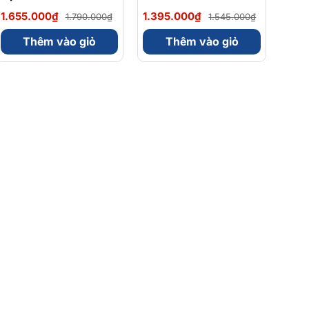
Magnesium Magie
Omega 3 900mg
1.655.000₫
1.395.000₫
1.790.000₫
1.545.000₫
Glycinate Hữu Cơ
EPA/DHA Và
240 Viên - Chính
Magnesium
Thêm vào giỏ
Thêm vào giỏ
Ngạch Mỹ, Xuất VAT
Bisglycinate 200mg
Hỗ Trợ Tim Mạch, Hệ
Tiêu Hoá - Hộp 120
Viên