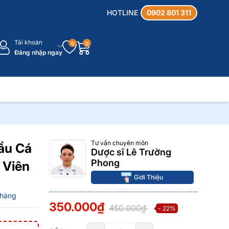
HOTLINE
0902 801 311
Tài khoản
0
0
Đăng nhập ngay
Tư vấn chuyên môn
ầu Cá
Dược sĩ Lê Trường
Phong
 Viên
Giới Thiệu
 hàng
350.000₫
450.000₫
- 22%