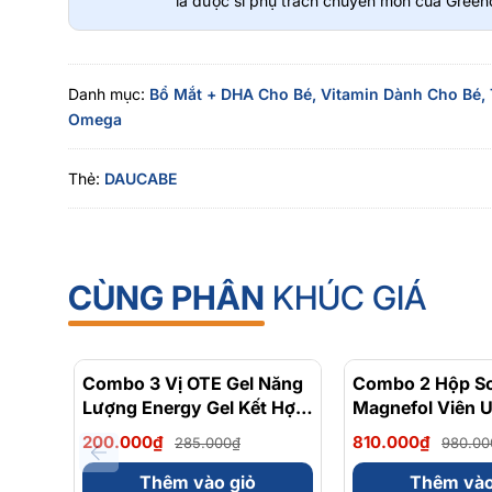
là dược sĩ phụ trách chuyên môn của Greeno
Danh mục:
Bổ Mắt + DHA Cho Bé,
Vitamin Dành Cho Bé,
Omega
Thẻ:
DAUCABE
CÙNG PHÂN
KHÚC GIÁ
Combo 3 Vị OTE Gel Năng
- 30%
Combo 2 Hộp Sol
Lượng Energy Gel Kết Hợp
Magnefol Viên 
Carbohydrate Điện Giải
Magnesium Bisg
200.000₫
810.000₫
285.000₫
980.00
56gram 82kcal
Vitamin nhóm B
Viên)
Thêm vào giỏ
Thêm vào