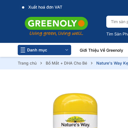
Xuất hoá đơn VAT
Tìm Sản Ph
Danh mục
Giới Thiệu Về Greenoly
Trang chủ
Bổ Mắt + DHA Cho Bé
Nature's Way Kẹ