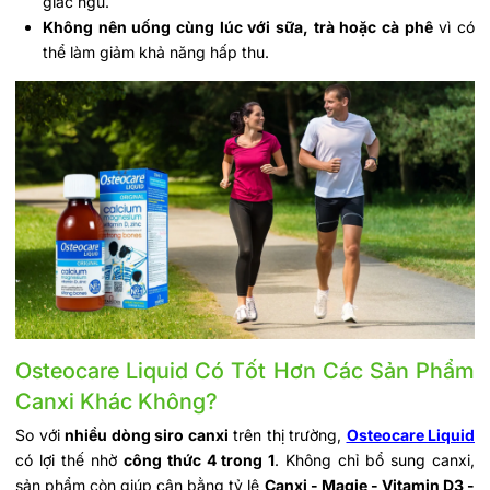
giấc ngủ.
Không nên uống cùng lúc với sữa, trà hoặc cà phê
vì có
thể làm giảm khả năng hấp thu.
Osteocare Liquid Có Tốt Hơn Các Sản Phẩm
Canxi Khác Không?
So với
nhiều dòng siro canxi
trên thị trường,
Osteocare Liquid
có lợi thế nhờ
công thức 4 trong 1
. Không chỉ bổ sung canxi,
sản phẩm còn giúp cân bằng tỷ lệ
Canxi - Magie - Vitamin D3 -