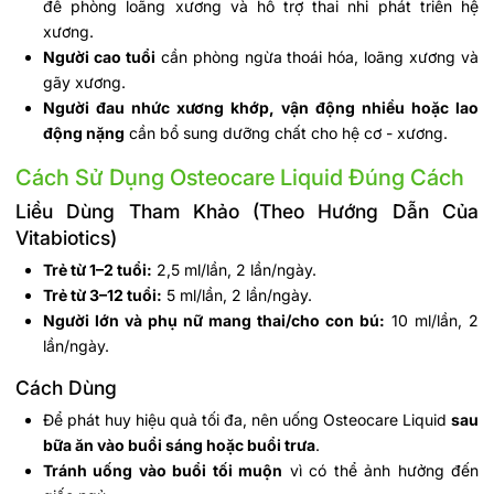
để phòng loãng xương và hỗ trợ thai nhi phát triển hệ
xương.
Người cao tuổi
cần phòng ngừa thoái hóa, loãng xương và
gãy xương.
Người đau nhức xương khớp, vận động nhiều hoặc lao
động nặng
cần bổ sung dưỡng chất cho hệ cơ - xương.
Cách Sử Dụng Osteocare Liquid Đúng Cách
Liều Dùng Tham Khảo (Theo Hướng Dẫn Của
Vitabiotics)
Trẻ từ 1–2 tuổi:
2,5 ml/lần, 2 lần/ngày.
Trẻ từ 3–12 tuổi:
5 ml/lần, 2 lần/ngày.
Người lớn và phụ nữ mang thai/cho con bú:
10 ml/lần, 2
lần/ngày.
Cách Dùng
Để phát huy hiệu quả tối đa, nên uống Osteocare Liquid
sau
bữa ăn vào buổi sáng hoặc buổi trưa
.
Tránh uống vào buổi tối muộn
vì có thể ảnh hưởng đến