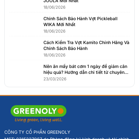
JOOLA Mới Nhất
18/06/2026
Chính Sách Bảo Hành Vợt Pickleball
WIKA Mới Nhất
18/06/2026
Cách Kiểm Tra Vợt Kamito Chính Hãng Và
Chính Sách Bảo Hành
18/06/2026
Nên ăn mấy bát cơm 1 ngày để giảm cân
hiệu quả? Hướng dẫn chi tiết từ chuyên
gia dinh dưỡng
23/03/2026
CÔNG TY CỔ PHẦN GREENOLY