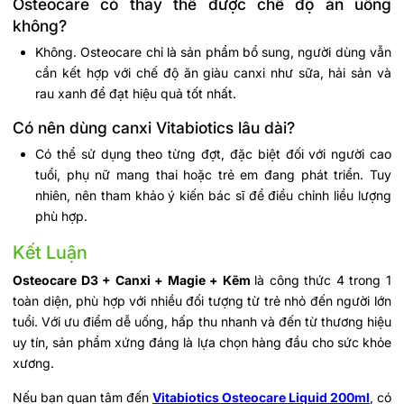
Osteocare có thay thế được chế độ ăn uống
không?
Không. Osteocare chỉ là sản phẩm bổ sung, người dùng vẫn
cần kết hợp với chế độ ăn giàu canxi như sữa, hải sản và
rau xanh để đạt hiệu quả tốt nhất.
Có nên dùng canxi Vitabiotics lâu dài?
Có thể sử dụng theo từng đợt, đặc biệt đối với người cao
tuổi, phụ nữ mang thai hoặc trẻ em đang phát triển. Tuy
nhiên, nên tham khảo ý kiến bác sĩ để điều chỉnh liều lượng
phù hợp.
Kết Luận
Osteocare D3 + Canxi + Magie + Kẽm
là công thức 4 trong 1
toàn diện, phù hợp với nhiều đối tượng từ trẻ nhỏ đến người lớn
tuổi. Với ưu điểm dễ uống, hấp thu nhanh và đến từ thương hiệu
uy tín, sản phẩm xứng đáng là lựa chọn hàng đầu cho sức khỏe
xương.
Nếu bạn quan tâm đến
Vitabiotics Osteocare Liquid 200ml
, có