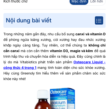
Kích thước chữ
Mặc định
Lớn hơn
Nội dung bài viết
Trong những năm gần đây, nhu cầu bổ sung
canxi và vitamin D
để phòng ngừa loãng xương, còi xương hay đau nhức xương
khớp ngày càng tăng. Tuy nhiên, cơ thể chúng ta
không chỉ
cần canxi
mà còn cần thêm
vitamin D3, magie và kẽm
để quá
trình hấp thu và chuyển hóa diễn ra hiệu quả. Đây cũng chính là
lý do mà Vitabiotics phát triển sản phẩm
Osteocare Liquid -
công thức 4 trong 1
mang tính toàn diện cho sức khỏe xương.
Hãy cùng Greenoly tìm hiểu thêm về sản phẩm chăm sóc sức
khỏe này nhé!