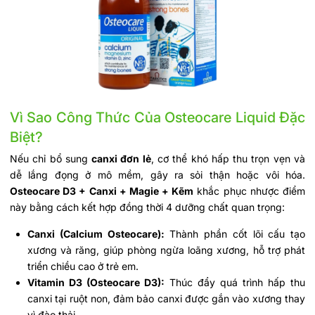
Vì Sao Công Thức Của Osteocare Liquid Đặc
Biệt?
Nếu chỉ bổ sung
canxi đơn lẻ
, cơ thể khó hấp thu trọn vẹn và
dễ lắng đọng ở mô mềm, gây ra sỏi thận hoặc vôi hóa.
Osteocare D3 + Canxi + Magie + Kẽm
khắc phục nhược điểm
này bằng cách kết hợp đồng thời 4 dưỡng chất quan trọng:
Canxi (Calcium Osteocare):
Thành phần cốt lõi cấu tạo
xương và răng, giúp phòng ngừa loãng xương, hỗ trợ phát
triển chiều cao ở trẻ em.
Vitamin D3 (Osteocare D3):
Thúc đẩy quá trình hấp thu
canxi tại ruột non, đảm bảo canxi được gắn vào xương thay
vì đào thải.