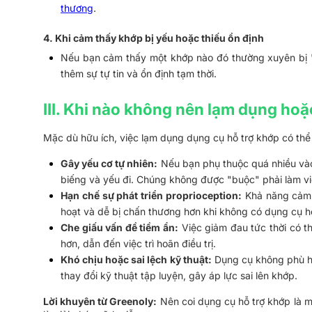
thương
.
4. Khi cảm thấy khớp bị yếu hoặc thiếu ổn định
Nếu bạn cảm thấy một khớp nào đó thường xuyên bị "l
thêm sự tự tin và ổn định tạm thời.
III. Khi nào không nên lạm dụng hoặ
Mặc dù hữu ích, việc lạm dụng dụng cụ hỗ trợ khớp có thể
Gây yếu cơ tự nhiên:
 Nếu bạn phụ thuộc quá nhiều vào
biếng và yếu đi. Chúng không được "buộc" phải làm vi
Hạn chế sự phát triển proprioception:
 Khả năng cảm 
hoạt và dễ bị chấn thương hơn khi không có dụng cụ hỗ
Che giấu vấn đề tiềm ẩn:
 Việc giảm đau tức thời có 
hơn, dẫn đến việc trì hoãn điều trị.
Khó chịu hoặc sai lệch kỹ thuật:
 Dụng cụ không phù hợ
thay đổi kỹ thuật tập luyện, gây áp lực sai lên khớp.
Lời khuyên từ Greenoly:
 Nên coi dụng cụ hỗ trợ khớp là m