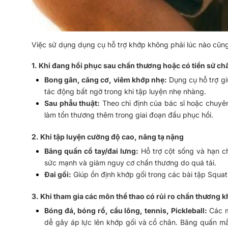
Việc sử dụng dụng cụ hỗ trợ khớp không phải lúc nào cũng
1. Khi đang hồi phục sau chấn thương hoặc có tiền sử c
Bong gân, căng cơ, viêm khớp nhẹ:
 Dụng cụ hỗ trợ g
tác động bất ngờ trong khi tập luyện nhẹ nhàng.
Sau phẫu thuật:
 Theo chỉ định của bác sĩ hoặc chuyên g
làm tổn thương thêm trong giai đoạn đầu phục hồi.
2. Khi tập luyện cường độ cao, nâng tạ nặng
Băng quấn cổ tay/đai lưng:
Hỗ trợ cột sống và hạn c
sức mạnh và giảm nguy cơ chấn thương do quá tải.
Đai gối:
 Giúp ổn định khớp gối trong các bài tập Squat
3. Khi tham gia các môn thể thao có rủi ro chấn thương 
Bóng đá, bóng rổ, cầu lông, tennis, Pickleball:
 Các m
dễ gây áp lực lên khớp gối và cổ chân
. Băng quấn mắ