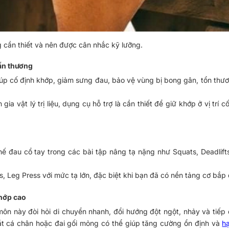
 cần thiết và nên được cân nhắc kỹ lưỡng.
hấn thương
iúp cố định khớp, giảm sưng đau, bảo vệ vùng bị bong gân
, tổn thươ
ia vật lý trị liệu, dụng cụ hỗ trợ là cần thiết để giữ khớp ở vị trí cố
hế đau cổ tay
 trong các bài tập nâng tạ nặng như Squats, Deadlifts
s, Leg Press với mức tạ lớn, đặc biệt khi bạn đã có nền tảng cơ bắp
khớp cao
ôn này đòi hỏi di chuyển nhanh, đổi hướng đột ngột, nhảy và tiếp đấ
t cá chân hoặc đai gối mỏng có thể giúp tăng cường ổn định và 
h