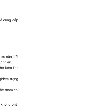
ể cung cấp 
rở nên lười 
ự nhiên.
hể kém linh 
hiêm trọng 
ặc thậm chí 
 không phải 