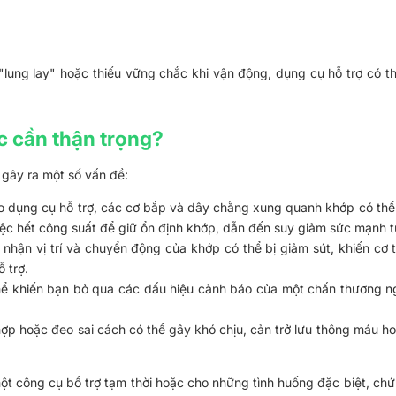
ung lay" hoặc thiếu vững chắc khi vận động, dụng cụ hỗ trợ có th
c cần thận trọng?
 gây ra một số vấn đề:
 dụng cụ hỗ trợ, các cơ bắp và dây chằng xung quanh khớp có thể t
ệc hết công suất để giữ ổn định khớp, dẫn đến suy giảm sức mạnh t
nhận vị trí và chuyển động của khớp có thể bị giảm sút, khiến cơ t
 trợ.
thể khiến bạn bỏ qua các dấu hiệu cảnh báo của một chấn thương ng
p hoặc đeo sai cách có thể gây khó chịu, cản trở lưu thông máu ho
ột công cụ bổ trợ tạm thời hoặc cho những tình huống đặc biệt, chứ