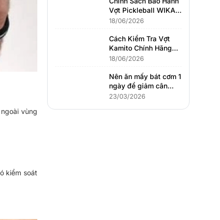
Chính Sách Bảo Hành
Vợt Pickleball WIKA
Mới Nhất
18/06/2026
Cách Kiểm Tra Vợt
Kamito Chính Hãng
Và Chính Sách Bảo
18/06/2026
Hành
Nên ăn mấy bát cơm 1
ngày để giảm cân
hiệu quả? Hướng dẫn
23/03/2026
chi tiết từ chuyên gia
 ngoài vùng 
dinh dưỡng
ó kiểm soát 