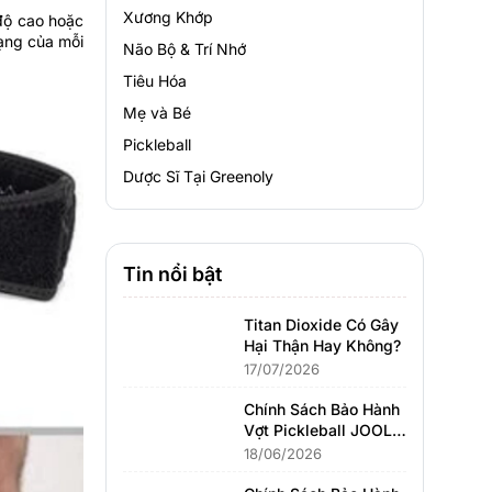
Xương Khớp
 độ cao hoặc
rạng của mỗi
Não Bộ & Trí Nhớ
Tiêu Hóa
Mẹ và Bé
Pickleball
Dược Sĩ Tại Greenoly
Tin nổi bật
Titan Dioxide Có Gây
Hại Thận Hay Không?
17/07/2026
Chính Sách Bảo Hành
Vợt Pickleball JOOLA
Mới Nhất
18/06/2026