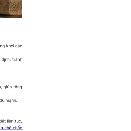
ng khỏi các 
 định, tránh 
, giúp tăng 
 đủ mạnh.
t liên tục, 
ạn chế chấn 