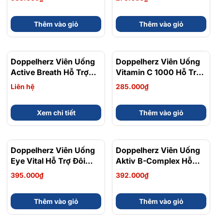
Sinh Lý Nam Hộp 30
Sức Đề Kháng Hộp 30
Viên
Viên
Thêm vào giỏ
Thêm vào giỏ
Doppelherz Viên Uống
Doppelherz Viên Uống
Active Breath Hỗ Trợ
Vitamin C 1000 Hỗ Trợ
Tăng Cường Chức
Tăng Cường Sức Đề
Liên hệ
285.000₫
Năng Phổi Hộp 30 Viên
Kháng Hộp 30 Viên
Xem chi tiết
Thêm vào giỏ
Doppelherz Viên Uống
Doppelherz Viên Uống
Eye Vital Hỗ Trợ Đôi
Aktiv B-Complex Hỗ
Mắt Khỏe Mạnh Hộp 30
Trợ Bổ Sung Vitamin
395.000₫
392.000₫
Viên
Nhóm B, Giảm Mệt Mỏi
Hộp 30 Viên
Thêm vào giỏ
Thêm vào giỏ