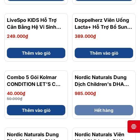
LiveSpo KIDS Hỗ Trợ
Doppelherz Viên Uống
Cân Bằng Hệ Vi Sinh
Lacta+ Hỗ Trợ Bổ Sung
Đường Ruột, Giảm Rối
Dinh Dưỡng, Cải Thiện
249.000₫
389.000₫
Loạn Tiêu Hóa Hộp 20
Nguồn Sữa Mẹ Hộp 30
Ống
Viên
Thêm vào giỏ
Thêm vào giỏ
Combo 5 Gói Kolmar
- 20%
Nordic Naturals Dung
CONDITION LET’S C
Dịch Children's DHA
FAMILY
Liquid Hỗ Trợ Bổ Sung
40.000₫
985.000₫
DHA Cho Trẻ Em Chai
50.000₫
237ml
Thêm vào giỏ
Hết hàng
Nordic Naturals Dung
Nordic Naturals Viên