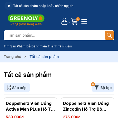
Xuất hoá đơn VAT
0
Tìm Sản Phẩm Dễ Dàng Trên Thanh Tìm Kiếm
Trang chủ
Tất cả sản phẩm
Tất cả sản phẩm
0
Sắp xếp
Bộ lọc
Doppelherz Viên Uống
Doppelherz Viên Uống
Active Men PLus Hỗ Trợ
Zincodin Hỗ Trợ Bổ
Tăng Cường Sức Khỏe
Sung Kẽm, Tăng Cường
539.000₫
275.000₫