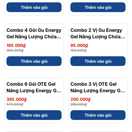
Bifidobacteriumanimalis
Thêm vào giỏ
Thêm vào giỏ
(Bb-12) 50 Gói x 2g
Combo 4 Gói Gu Energy
- 38%
Combo 2 Vị Gu Energy
- 37%
Gel Năng Lượng Chứa
Gel Năng Lượng Chứa
Caffein Vị Trái Cây Dễ
Caffein Vị Trái Cây Dễ
185.000₫
95.000₫
Ăn Gói 32 Gam
Ăn Gói 32 Gam
300.000₫
150.000₫
Thêm vào giỏ
Thêm vào giỏ
Combo 6 Gói OTE Gel
- 31%
Combo 3 Vị OTE Gel
- 30%
Năng Lượng Energy Gel
Năng Lượng Energy Gel
Kết Hợp Carbohydrate
Kết Hợp Carbohydrate
395.000₫
200.000₫
Điện Giải 56gram 82kcal
Điện Giải 56gram 82kcal
570.000₫
285.000₫
Thêm vào giỏ
Thêm vào giỏ