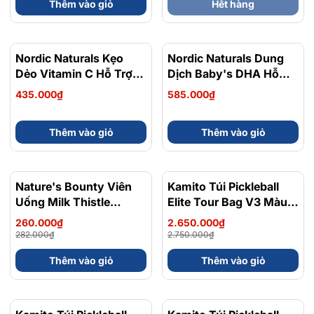
Thêm vào giỏ
Hết hàng
Nordic Naturals Kẹo
Nordic Naturals Dung
Dẻo Vitamin C Hỗ Trợ
Dịch Baby's DHA Hỗ
Bổ Sung Vitamin C Và
Trợ Bổ Sung DHA Cho
435.000₫
585.000₫
Tăng Cường Đề Kháng
Trẻ Sơ Sinh Chai 60ml
Hộp 60 Viên
Thêm vào giỏ
Thêm vào giỏ
Nature's Bounty Viên
- 8%
Kamito Túi Pickleball
- 4%
Uống Milk Thistle
Elite Tour Bag V3 Màu
Extract Hỗ Trợ Bảo Vệ
Xanh Bạc Hà
260.000₫
2.650.000₫
Gan Hộp 50 Viên
282.000₫
2.750.000₫
Thêm vào giỏ
Thêm vào giỏ
- 4%
- 4%