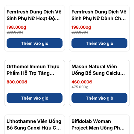
Femfresh Dung Dịch Vệ
- 24%
Femfresh Dung Dịch Vệ
- 24%
Sinh Phụ Nữ Hoạt Động
Sinh Phụ Nữ Dành Cho
Nhiều Mồ Hôi Active
Da Nhạy Cảm 0%
198.000₫
198.000₫
Fresh Wash 250ml
Sensitive Intimate Wash
260.000₫
260.000₫
250ml
Thêm vào giỏ
Thêm vào giỏ
Orthomol Immun Thực
Mason Natural Viên
- 3%
Phẩm Hỗ Trợ Tăng
Uống Bổ Sung Calcium
Cường Hệ Miễn Dịch 7
Citrate + D3 Hộp 60
880.000₫
460.000₫
Lọ Và 2 Viên
viên - Chính Ngạch Mỹ
475.000₫
Thêm vào giỏ
Thêm vào giỏ
Lithothamne Viên Uống
- 9%
Bifidolab Woman
- 15%
Bổ Sung Canxi Hữu Cơ
Project Men Uống Phụ