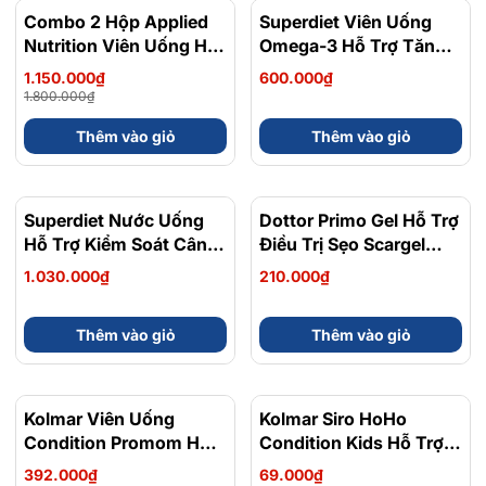
Combo 2 Hộp Applied
- 36%
Superdiet Viên Uống
Nutrition Viên Uống Hỗ
Omega-3 Hỗ Trợ Tăng
Trợ Nam Giới 120 viên
Cường Trí Não, Sáng
1.150.000₫
600.000₫
Mắt Và Chắc Khỏe
1.800.000₫
Xương Cho Trẻ Em Từ
Thêm vào giỏ
Thêm vào giỏ
6-15 Tuổi Hộp 45 Viên
Superdiet Nước Uống
Dottor Primo Gel Hỗ Trợ
Hỗ Trợ Kiểm Soát Cân
Điều Trị Sẹo Scargel
Nặng Actimincyl Bio
Plus 10ml
1.030.000₫
210.000₫
Hộp 20 Ống x 15ml
Thêm vào giỏ
Thêm vào giỏ
Kolmar Viên Uống
- 20%
Kolmar Siro HoHo
Condition Promom Hỗ
Condition Kids Hỗ Trợ
Trợ Bổ Sung Lợi Khuẩn,
Giảm Ho, Làm Dịu Cổ
392.000₫
69.000₫