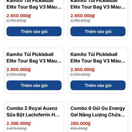
Kamito Túi Pickleball
Kamito Túi Pickleball
Elite Tour Bag V3 Màu
Elite Tour Bag V3 Màu
Nâu Đất
Xanh Biển Đậm
2.650.000₫
2.650.000₫
2.750.000₫
2.750.000₫
Thêm vào giỏ
Thêm vào giỏ
Kamito Túi Pickleball
- 4%
Kamito Túi Pickleball
- 4%
Elite Tour Bag V3 Màu
Elite Tour Bag V3 Màu
Đỏ
Đen
2.650.000₫
2.650.000₫
2.750.000₫
2.750.000₫
Thêm vào giỏ
Thêm vào giỏ
Combo 2 Royal Ausnz
- 3%
Combo 6 Gói Gu Energy
- 38%
Sữa Bột Lactoferrin Hỗ
Gel Năng Lượng Chứa
Trợ Tiêu Hóa, Tăng
Caffein Vị Trái Cây Dễ
2.398.000₫
280.000₫
Cường Miễn Dịch
Ăn Gói 32 Gam
2.470.000₫
450.000₫