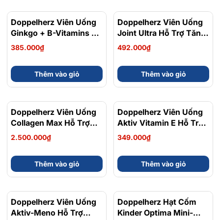
Doppelherz Viên Uống
Doppelherz Viên Uống
Ginkgo + B-Vitamins +
Joint Ultra Hỗ Trợ Tăng
Choline Hỗ Trợ Tuần
Cường Sức Khỏe Xương
385.000₫
492.000₫
Hoàn Não, Cải Thiện Trí
Khớp Hộp 30 Viên
Nhớ Hộp 30 Viên
Thêm vào giỏ
Thêm vào giỏ
Doppelherz Viên Uống
Doppelherz Viên Uống
Collagen Max Hỗ Trợ
Aktiv Vitamin E Hỗ Trợ
Tăng Độ Linh Hoạt Của
Bảo Vệ Da, Làm Chậm
2.500.000₫
349.000₫
Khớp, Giúp Khớp Khỏe
Quá Trình Lão Hóa Hộp
Mạnh Hộp 30 Viên
30 Viên
Thêm vào giỏ
Thêm vào giỏ
Doppelherz Viên Uống
Doppelherz Hạt Cốm
Aktiv-Meno Hỗ Trợ
Kinder Optima Mini-