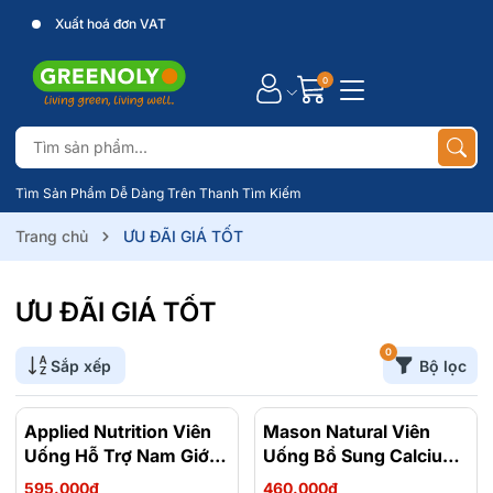
Xuất hoá đơn VAT
0
Tìm Sản Phẩm Dễ Dàng Trên Thanh Tìm Kiếm
Trang chủ
ƯU ĐÃI GIÁ TỐT
ƯU ĐÃI GIÁ TỐT
0
Sắp xếp
Bộ lọc
Applied Nutrition Viên
Mason Natural Viên
- 3%
Uống Hỗ Trợ Nam Giới
Uống Bổ Sung Calcium
120 viên - Chính Ngạch
Citrate + D3 Hộp 60
595.000₫
460.000₫