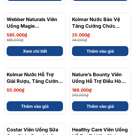
Webber Naturals Viên
- 15%
Kolmar Nước Bảo Vệ
- 26%
Uống Magie
Tăng Cường Chức
Magnesium
Năng Dạ Dày Condition
585.000₫
25.000₫
Bisglycinate 200mg -
Curcumin Fast 100ml
685.000₫
34.000₫
Chính Ngạch Canada,
Xem chi tiết
Thêm vào giỏ
Xuất VAT
Kolmar Nước Hỗ Trợ
Nature’s Bounty Viên
- 10%
Giải Rượu, Tăng Cường
Uống Hỗ Trợ Điều Hòa
Chức Năng Gan
Giấc Ngủ Melatonin
55.000₫
189.000₫
Condition
5mg 60 Viên - Nhập
210.000₫
Khẩu Chính Ngạch Mỹ
Thêm vào giỏ
Thêm vào giỏ
Costar Viên Uống Sữa
- 11%
Healthy Care Viên Uống
- 27%