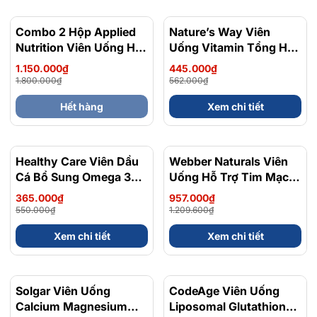
Combo 2 Hộp Applied
Nature’s Way Viên
- 21%
Nutrition Viên Uống Hỗ
Uống Vitamin Tổng Hợp
Trợ Nam Giới 120 viên
Complete Daily
1.150.000₫
445.000₫
Multivitamin - Chính
1.800.000₫
562.000₫
Ngạch Úc
Hết hàng
Xem chi tiết
Healthy Care Viên Dầu
- 34%
Webber Naturals Viên
- 21%
Cá Bổ Sung Omega 3
Uống Hỗ Trợ Tim Mạch,
Fish Oil 1000mg, Dùng
Não Triple Strength
365.000₫
957.000₫
Được Cho Trẻ - Chính
Omega 3 900mg
550.000₫
1.209.600₫
Ngạch Úc
EPA/DHA - Chính
Xem chi tiết
Xem chi tiết
Ngạch, Xuất VAT
Solgar Viên Uống
CodeAge Viên Uống
- 13%
Calcium Magnesium
Liposomal Glutathione