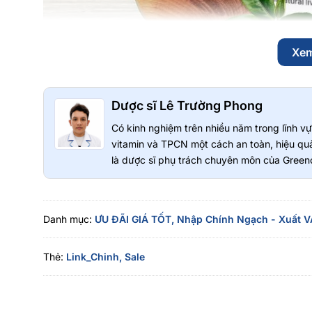
Xe
Dược sĩ Lê Trường Phong
Có kinh nghiệm trên nhiều năm trong lĩnh 
THÀNH PHẦN:
vitamin và TPCN một cách an toàn, hiệu quả
Hydrodol Liver Health chứa nhiều vitamin, axit amin và dư
là dược sĩ phụ trách chuyên môn của Greeno
Vitamin B1, B2, B3, B5, B12 hỗ trợ chuyển hóa năng lư
Vitamin C và Vitamin E giúp chống oxy hóa
Isoleucine, Leucine, Valine hỗ trợ phục hồi và duy trì th
Danh mục:
ƯU ĐÃI GIÁ TỐT,
Nhập Chính Ngạch - Xuất V
Alanin và Glyxin hỗ trợ quá trình chuyển hóa trong cơ t
Sắt và Biotin giúp hỗ trợ sức khỏe tổng thể
Thẻ:
Link_Chinh,
Sale
Ngoài ra, sản phẩm còn được bổ sung các thành phần hỗ 
dưỡng chất hiệu quả hơn.