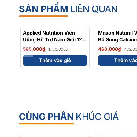
SẢN PHẨM
LIÊN QUAN
Applied Nutrition Viên
- 48%
Mason Natural 
Uống Hỗ Trợ Nam Giới 120
Bổ Sung Calcium
viên - Chính Ngạch Anh
D3 Hộp 60 viên 
595.000₫
460.000₫
1.150.000₫
475.0
Quốc, Bán Chạy
Ngạch Mỹ
Thêm vào giỏ
Thêm vào
CÙNG PHÂN
KHÚC GIÁ