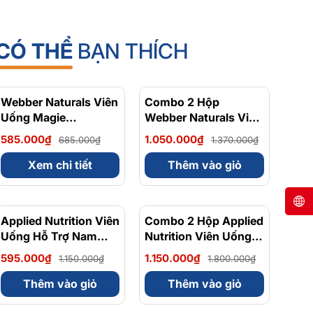
CÓ THỂ
BẠN THÍCH
Webber Naturals Viên
- 15%
Combo 2 Hộp
- 23%
Uống Magie
Webber Naturals Viên
Magnesium
Uống Magie Dễ Dàng
585.000₫
1.050.000₫
685.000₫
1.370.000₫
Bisglycinate 200mg -
Hấp Làm Dịu Nhẹ Cho
Chính Ngạch Canada,
Hệ Tiêu Hóa
Xem chi tiết
Thêm vào giỏ
Xuất VAT
Magnesium
Bisglycinate 200mg -
Hộp 120 Viên
Applied Nutrition Viên
- 48%
Combo 2 Hộp Applied
- 36%
Uống Hỗ Trợ Nam
Nutrition Viên Uống
Giới 120 viên - Chính
Hỗ Trợ Nam Giới 120
595.000₫
1.150.000₫
1.150.000₫
1.800.000₫
Ngạch Anh Quốc, Bán
viên
Chạy
Thêm vào giỏ
Thêm vào giỏ