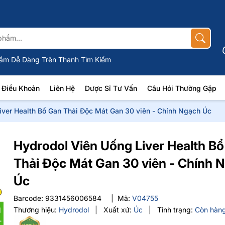
Tất cả sản phẩm nhập khẩu ch
ẩm Dễ Dàng Trên Thanh Tìm Kiếm
Điều Khoản
Liên Hệ
Dược Sĩ Tư Vấn
Câu Hỏi Thường Gặp
iver Health Bổ Gan Thải Độc Mát Gan 30 viên - Chính Ngạch Úc
Hydrodol Viên Uống Liver Health B
Thải Độc Mát Gan 30 viên - Chính 
Úc
Barcode:
9331456006584
|
Mã:
V04755
Thương hiệu:
Hydrodol
|
Xuất xứ:
Úc
|
Tình trạng:
Còn hàn