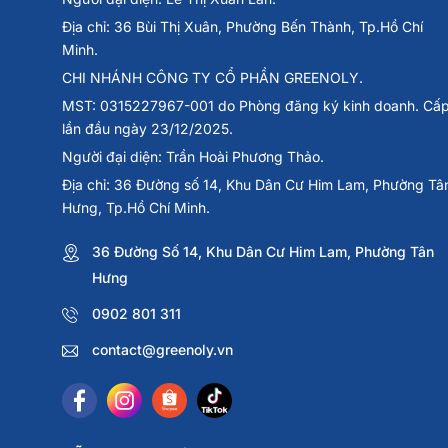
Hydrodol Liver Health được sử dụng nhằm hỗ trợ chăm só
Địa chỉ: 36 Bùi Thị Xuân, Phường Bến Thành, Tp.Hồ Chí
ngày.
Minh.
Hỗ trợ bảo vệ gan và tăng cường chức năng gan
CHI NHÁNH CÔNG TY CỔ PHẦN GREENOLY.
Hỗ trợ quá trình thải độc và chống oxy hóa cho gan
MST: 0315227967-001 do Phòng đăng ký kinh doanh. Cấ
Giúp hạn chế tổn thương gan do rượu bia, thuốc lá và 
lần đầu ngày 23/12/2025.
Hỗ trợ cải thiện tiêu hóa và tăng cảm giác ăn ngon
Người đại diện: Trần Hoài Phương Thảo.
Giúp giảm mệt mỏi và nâng cao thể trạng cơ thể
Hỗ trợ người có men gan cao hoặc gan yếu
Địa chỉ: 36 Đường số 14, Khu Dân Cư Him Lam, Phường Tâ
Hưng, Tp.Hồ Chí Minh.
Sản phẩm phù hợp với người cần chăm sóc gan định kỳ h
đến gan.
36 Đường Số 14, Khu Dân Cư Him Lam, Phường Tân
Hưng
0902 801 311
contact@greenoly.vn