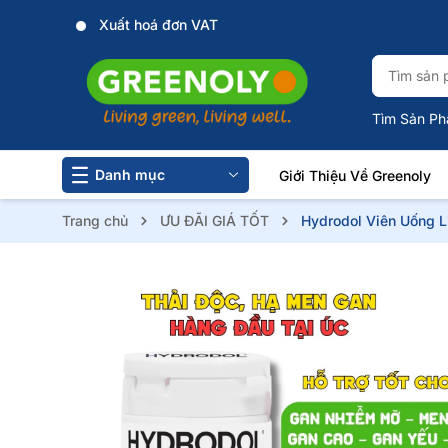
Website chính thức của Greenoly
Tìm Sản Ph
Danh mục
Giới Thiệu Về Greenoly
Trang chủ
ƯU ĐÃI GIÁ TỐT
Hydrodol Viên Uống L