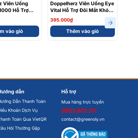
z Viên Uống
Doppelherz Viên Uống Eye
Dopp
 1000 Hỗ Trợ
Vital Hỗ Trợ Đôi Mắt Khỏe
Akti
g Sức Đề Kháng
Mạnh Hộp 30 Viên
Bổ S
395.000₫
392.
ên
Giảm
m vào giỏ
Thêm vào giỏ
Hướng dẫn
Hỗ trợ
Hướng Dẫn Thanh Toán
Mua hàng trực tuyến
iều Khoản Dịch Vụ
0902 801 311
Thanh Toán Qua VietQR
contact@greenoly.vn
Câu Hỏi Thường Gặp