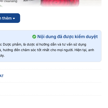
m thêm
Nội dung đã được kiểm duyệt
vực Dược phẩm, là dược sĩ hướng dẫn và tư vấn sử dụng
, hướng đến chăm sóc tốt nhất cho mọi người. Hiện tại, anh
ỡng chất hỗ trợ hoạt động của gan và cơ thể.
ly.
ợng
ể trạng
AT
hể
trợ chức năng gan và quá trình tiêu hóa, giúp cơ thể hấp thu