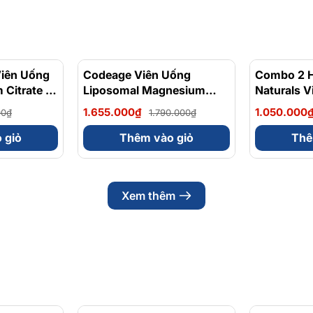
Viên Uống
- 3%
Codeage Viên Uống
- 8%
Combo 2 
 Citrate +
Liposomal Magnesium
Naturals 
- Chính
Magie Glycinate Hữu Cơ
Dễ Dàng H
1.655.000₫
1.050.000
00₫
1.790.000₫
240 Viên - Chính Ngạch
Cho Hệ Ti
Mỹ, Xuất VAT
Magnesium
 giỏ
Thêm vào giỏ
Thê
200mg - H
Xem thêm