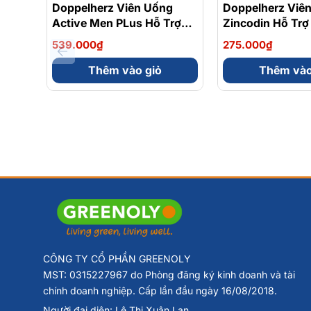
Doppelherz Viên Uống
Doppelherz Viê
Active Men PLus Hỗ Trợ
Zincodin Hỗ Trợ
Tăng Cường Sức Khỏe
Kẽm, Tăng Cườ
539.000₫
275.000₫
Sinh Lý Nam Hộp 30 Viên
Kháng Hộp 30 V
Thêm vào giỏ
Thêm vào
CÔNG TY CỔ PHẦN GREENOLY
MST: 0315227967 do Phòng đăng ký kinh doanh và tài
chính doanh nghiệp. Cấp lần đầu ngày 16/08/2018.
CÔNG DỤNG
Người đại diện: Lê Thị Xuân Lan.