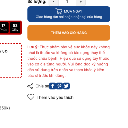
Số lượng:
-
+
MUA NGAY
Giao hàng tận nơi hoặc nhận tại cửa hàng
17
52
Phút
Giây
THÊM VÀO GIỎ HÀNG
Lưu ý:
Thực phẩm bảo vệ sức khỏe này không
 VNĐ
phải là thuốc và không có tác dụng thay thế
thuốc chữa bệnh. Hiệu quả sử dụng tùy thuộc
vào cơ địa từng người. Vui lòng đọc kỹ hướng
dẫn sử dụng trên nhãn và tham khảo ý kiến
bác sĩ trước khi dùng.
Chia sẻ
Thêm vào yêu thích
650k)