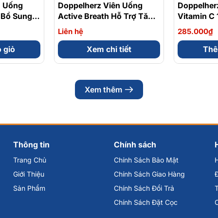
n Uống
Doppelherz Viên Uống
Doppelher
 Bổ Sung
Active Breath Hỗ Trợ Tăng
Vitamin C
ng Sức Đề
Cường Chức Năng Phổi
Tăng Cườn
Liên hệ
285.000₫
iên
Hộp 30 Viên
Hộp 30 Vi
 giỏ
Xem chi tiết
Thê
Xem thêm
Thông tin
Chính sách
Trang Chủ
Chính Sách Bảo Mật
Giới Thiệu
Chính Sách Giao Hàng
Đ
Sản Phẩm
Chính Sách Đổi Trả
Chính Sách Đặt Cọc