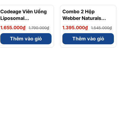
Codeage Viên Uống
- 8%
Combo 2 Hộp
- 10%
Liposomal
Webber Naturals
Magnesium Magie
Omega 3 900mg
1.655.000₫
1.395.000₫
1.790.000₫
1.545.000₫
Glycinate Hữu Cơ
EPA/DHA Và
240 Viên - Chính
Magnesium
Thêm vào giỏ
Thêm vào giỏ
Ngạch Mỹ, Xuất VAT
Bisglycinate 200mg
Hỗ Trợ Tim Mạch, Hệ
Tiêu Hoá - Hộp 120
Viên