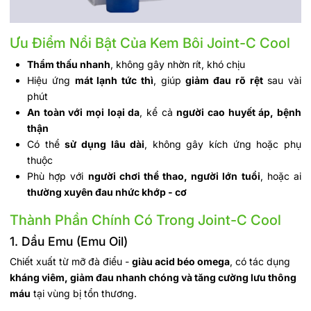
Ưu Điểm Nổi Bật Của Kem Bôi Joint-C Cool
Thẩm thấu nhanh
, không gây nhờn rít, khó chịu
Hiệu ứng
mát lạnh tức thì
, giúp
giảm đau rõ rệt
sau vài
phút
An toàn với mọi loại da
, kể cả
người cao huyết áp, bệnh
thận
Có thể
sử dụng lâu dài
, không gây kích ứng hoặc phụ
thuộc
Phù hợp với
người chơi thể thao, người lớn tuổi
, hoặc ai
thường xuyên đau nhức khớp - cơ
Thành Phần Chính Có Trong Joint-C Cool
1. Dầu Emu (Emu Oil)
Chiết xuất từ mỡ đà điểu -
giàu acid béo omega
, có tác dụng
kháng viêm, giảm đau nhanh chóng và tăng cường lưu thông
máu
tại vùng bị tổn thương.