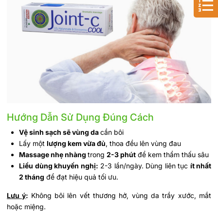
Hướng Dẫn Sử Dụng Đúng Cách
Vệ sinh sạch sẽ vùng da
cần bôi
Lấy một
lượng kem vừa đủ
, thoa đều lên vùng đau
Massage nhẹ nhàng
trong
2-3 phút
để kem thẩm thấu sâu
Liều dùng khuyến nghị:
2-3 lần/ngày. Dùng liên tục
ít nhất
2 tháng
để đạt hiệu quả tối ưu.
Lưu ý
:
Không bôi lên vết thương hở, vùng da trầy xước, mắt
hoặc miệng.