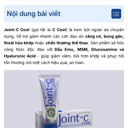
Nội dung bài viết
Joint-C Cool
(gọi tắt là
C Cool
) là kem bôi ngoài da chuyên
dụng, hỗ trợ giảm nhanh các cơn đau do
căng cơ, bong gân,
thoái hóa khớp
hoặc
chấn thương thể thao
. Sản phẩm sở hữu
công thức độc đáo với
Dầu Emu, MSM, Glucosamine và
Hyaluronic Acid
- giúp giảm viêm, bôi trơn khớp và phục hồi
tổn thương mô một cách hiệu quả, an toàn.