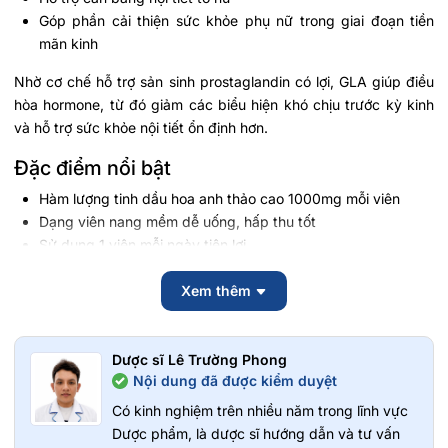
Góp phần cải thiện sức khỏe phụ nữ trong giai đoạn tiền
mãn kinh
Nhờ cơ chế hỗ trợ sản sinh prostaglandin có lợi, GLA giúp điều
hòa hormone, từ đó giảm các biểu hiện khó chịu trước kỳ kinh
và hỗ trợ sức khỏe nội tiết ổn định hơn.
Đặc điểm nổi bật
Hàm lượng tinh dầu hoa anh thảo cao 1000mg mỗi viên
Dạng viên nang mềm dễ uống, hấp thu tốt
Sử dụng 1 viên mỗi ngày tiện lợi
Sản xuất tại Úc theo tiêu chuẩn chất lượng nghiêm ngặt
Xem thêm
Đối tượng sử dụng
Phụ nữ gặp triệu chứng tiền kinh nguyệt
Dược sĩ Lê Trường Phong
Phụ nữ tiền mãn kinh cần hỗ trợ nội tiết
Nội dung đã được kiểm duyệt
Người muốn bổ sung dưỡng chất chăm sóc sức khỏe nữ
giới
Có kinh nghiệm trên nhiều năm trong lĩnh vực
Dược phẩm, là dược sĩ hướng dẫn và tư vấn
Hướng dẫn sử dụng