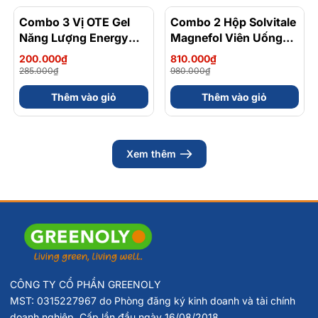
Combo 3 Vị OTE Gel
- 30%
Combo 2 Hộp Solvitale
- 17%
Năng Lượng Energy
Magnefol Viên Uống
Gel Kết Hợp
Magnesium
200.000₫
810.000₫
Carbohydrate Điện Giải
Bisglycinate + Vitamin
285.000₫
980.000₫
56gram 82kcal
nhóm B (Hộp 30 Viên)
Thêm vào giỏ
Thêm vào giỏ
Xem thêm
CÔNG TY CỔ PHẦN GREENOLY
MST: 0315227967 do Phòng đăng ký kinh doanh và tài chính
doanh nghiệp. Cấp lần đầu ngày 16/08/2018.