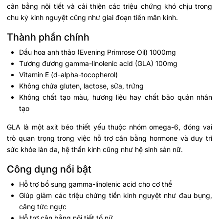
cân bằng nội tiết và cải thiện các triệu chứng khó chịu trong
chu kỳ kinh nguyệt cũng như giai đoạn tiền mãn kinh.
Thành phần chính
Dầu hoa anh thảo (Evening Primrose Oil) 1000mg
Tương đương gamma-linolenic acid (GLA) 100mg
Vitamin E (d-alpha-tocopherol)
Không chứa gluten, lactose, sữa, trứng
Không chất tạo màu, hương liệu hay chất bảo quản nhân
tạo
GLA là một axit béo thiết yếu thuộc nhóm omega-6, đóng vai
trò quan trọng trong việc hỗ trợ cân bằng hormone và duy trì
sức khỏe làn da, hệ thần kinh cũng như hệ sinh sản nữ.
Công dụng nổi bật
Hỗ trợ bổ sung gamma-linolenic acid cho cơ thể
Giúp giảm các triệu chứng tiền kinh nguyệt như đau bụng,
căng tức ngực
Hỗ trợ cân bằng nội tiết tố nữ