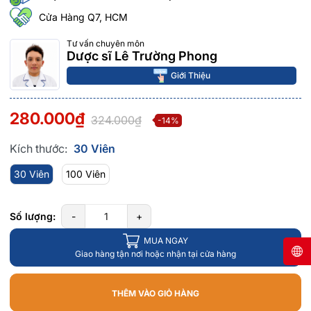
Cửa Hàng Q7, HCM
Tư vấn chuyên môn
Dược sĩ Lê Trường Phong
Giới Thiệu
280.000₫
324.000₫
-14%
Kích thước:
30 Viên
30 Viên
100 Viên
Số lượng:
-
+
MUA NGAY
Giao hàng tận nơi hoặc nhận tại cửa hàng
THÊM VÀO GIỎ HÀNG