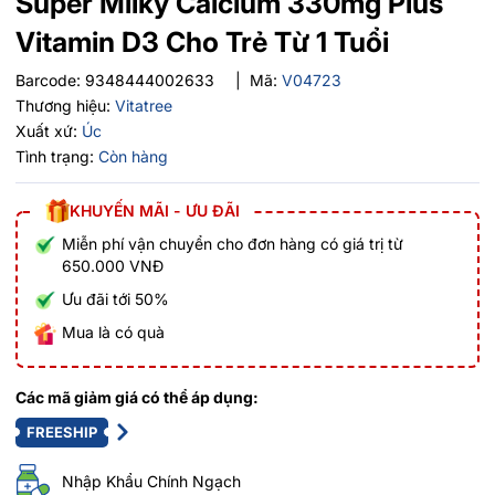
Super Milky Calcium 330mg Plus
Vitamin D3 Cho Trẻ Từ 1 Tuổi
Barcode:
9348444002633
|
Mã:
V04723
Thương hiệu:
Vitatree
Xuất xứ:
Úc
Tình trạng:
Còn hàng
KHUYẾN MÃI - ƯU ĐÃI
Miễn phí vận chuyển cho đơn hàng có giá trị từ
650.000 VNĐ
Ưu đãi tới 50%
Mua là có quà
Các mã giảm giá có thể áp dụng:
FREESHIP
Nhập Khẩu Chính Ngạch