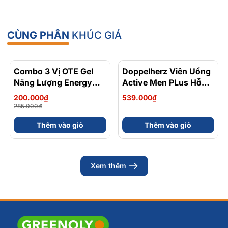
CÙNG PHÂN
KHÚC GIÁ
Combo 3 Vị OTE Gel
- 30%
Doppelherz Viên Uống
Năng Lượng Energy
Active Men PLus Hỗ
Gel Kết Hợp
Trợ Tăng Cường Sức
200.000₫
539.000₫
Carbohydrate Điện Giải
Khỏe Sinh Lý Nam Hộp
285.000₫
56gram 82kcal
30 Viên
Thêm vào giỏ
Thêm vào giỏ
Xem thêm