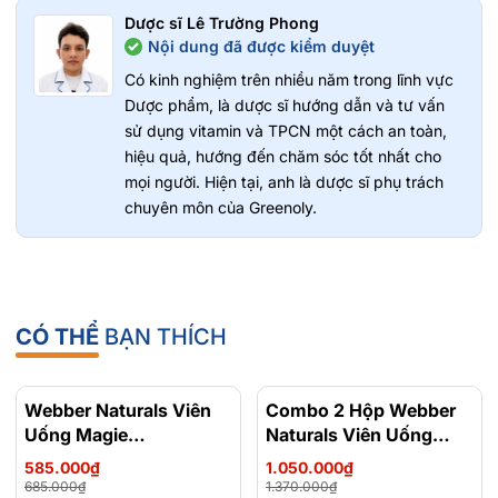
nhỏ dễ sử dụng
Dược sĩ Lê Trường Phong
Nội dung đã được kiểm duyệt
Ưu điểm sản phẩm
Có kinh nghiệm trên nhiều năm trong lĩnh vực
Công thức kết hợp canxi và vitamin D3 giúp hấp thu hiệu
Dược phẩm, là dược sĩ hướng dẫn và tư vấn
quả
sử dụng vitamin và TPCN một cách an toàn,
Dạng viên nang mềm, dễ sử dụng cho trẻ nhỏ
hiệu quả, hướng đến chăm sóc tốt nhất cho
Không chứa gluten, men, cá, trứng hoặc chất bảo quản
mọi người. Hiện tại, anh là dược sĩ phụ trách
Sản xuất tại Úc với tiêu chuẩn chất lượng cao
chuyên môn của Greenoly.
Lưu ý khi sử dụng
Không dùng cho người bị tăng canxi máu
Tránh sử dụng nếu dị ứng với bất kỳ thành phần nào
CÓ THỂ
BẠN THÍCH
Không dùng vượt quá liều khuyến nghị
Sản phẩm không phải là thuốc và không thay thế thuốc
chữa bệnh
Webber Naturals Viên
- 15%
Combo 2 Hộp Webber
- 23%
Bảo quản nơi khô ráo, dưới 25°C, tránh ánh nắng trực tiếp
Uống Magie
Naturals Viên Uống
Magnesium
Magie Dễ Dàng Hấp
Greenoly cam kết cung cấp sản phẩm chính hãng 100%, có
585.000₫
1.050.000₫
Bisglycinate 200mg -
Làm Dịu Nhẹ Cho Hệ
nguồn gốc rõ ràng và an toàn cho sức khỏe.
685.000₫
1.370.000₫