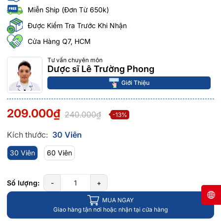
Miễn Ship (Đơn Từ 650k)
Được Kiểm Tra Trước Khi Nhận
Cửa Hàng Q7, HCM
Tư vấn chuyên môn
Dược sĩ Lê Trường Phong
Giới Thiệu
209.000₫
240.000₫
-13%
Kích thước:
30 Viên
30 Viên
60 Viên
Số lượng:
-
+
MUA NGAY
Giao hàng tận nơi hoặc nhận tại cửa hàng