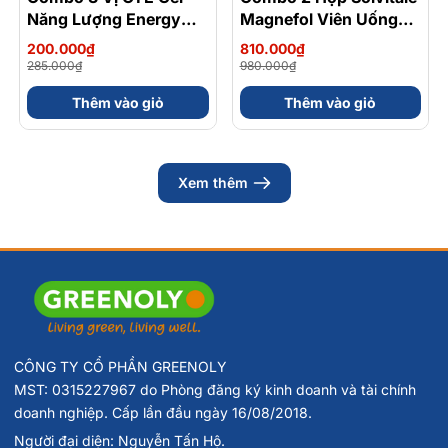
Năng Lượng Energy
Magnefol Viên Uống
Gel Kết Hợp
Magnesium
200.000₫
810.000₫
Carbohydrate Điện Giải
Bisglycinate + Vitamin
285.000₫
980.000₫
56gram 82kcal
nhóm B (Hộp 30 Viên)
Thêm vào giỏ
Thêm vào giỏ
Xem thêm
CÔNG TY CỔ PHẦN GREENOLY
MST: 0315227967 do Phòng đăng ký kinh doanh và tài chính
doanh nghiệp. Cấp lần đầu ngày 16/08/2018.
Người đại diện: Nguyễn Tấn Hộ.