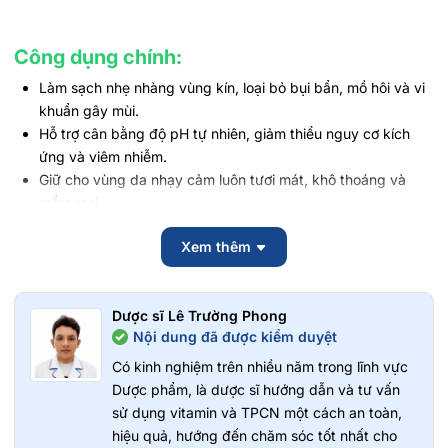
Công dụng chính:
Làm sạch nhẹ nhàng vùng kín, loại bỏ bụi bẩn, mồ hôi và vi
khuẩn gây mùi.
Hỗ trợ cân bằng độ pH tự nhiên, giảm thiểu nguy cơ kích
ứng và viêm nhiễm.
Giữ cho vùng da nhạy cảm luôn tươi mát, khô thoáng và
mềm mại.
Bảo vệ và củng cố hàng rào độ ẩm tự nhiên, ngăn khô ráp.
Xem thêm
Hương thơm mát lạnh, dễ chịu, giúp bạn tự tin suốt ngày
dài.
Dịu nhẹ, phù hợp sử dụng hàng ngày.
Dược sĩ Lê Trường Phong
Thành phần:
Nội dung đã được kiểm duyệt
Glycerin: Dưỡng ẩm, giúp da mềm mại và tránh bị khô căng
Có kinh nghiệm trên nhiều năm trong lĩnh vực
sau khi sử dụng.
Dược phẩm, là dược sĩ hướng dẫn và tư vấn
Calendula Officinalis Flower Extract (Chiết xuất Hoa Cúc
sử dụng vitamin và TPCN một cách an toàn,
Vạn Thọ): Làm dịu, kháng viêm và chữa lành các tổn
hiệu quả, hướng đến chăm sóc tốt nhất cho