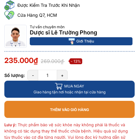
Được Kiểm Tra Trước Khi Nhận
Cửa Hàng Q7, HCM
Tư vấn chuyên môn
Dược sĩ Lê Trường Phong
Giới Thiệu
235.000₫
269.000₫
- 13%
Số lượng:
-
+
MUA NGAY
Giao hàng tận nơi hoặc nhận tại cửa hàng
THÊM VÀO GIỎ HÀNG
Lưu ý:
Thực phẩm bảo vệ sức khỏe này không phải là thuốc và
không có tác dụng thay thế thuốc chữa bệnh. Hiệu quả sử dụng
tùy thuộc vào cơ địa từng người. Vui lòng đọc kỹ hướng dẫn sử