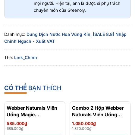
thương nhỏ trên da.
mọi người. Hiện tại, anh là dược sĩ phụ trách
Tocopheryl Acetate (Vitamin E): Dưỡng ẩm, chống oxy hóa,
chuyên môn của Greenoly.
bảo vệ da khỏi tổn thương.
Anthemis Nobilis Flower Extract (Chiết xuất Hoa Cúc La
Mã): Giảm viêm, làm dịu da, hỗ trợ giảm đỏ rát.
Danh mục:
Dung Dịch Nước Hoa Vùng Kín,
[SALE 8.8] Nhập
Aloe Barbadensis Leaf Extract (Chiết xuất Lô Hội): Làm dịu
Chính Ngạch - Xuất VAT
da, dưỡng ẩm và phục hồi hàng rào tự nhiên cho da.
Parfum (Fragrance): Mang lại hương thơm tươi mát, dễ chịu
Thẻ:
Link_Chinh
suốt ngày dài.
CÓ THỂ
BẠN THÍCH
Webber Naturals Viên
- 15%
Combo 2 Hộp Webber
- 23%
Uống Magie
Naturals Viên Uống
Magnesium
Magie Dễ Dàng Hấp
585.000₫
1.050.000₫
Bisglycinate 200mg -
Làm Dịu Nhẹ Cho Hệ
685.000₫
1.370.000₫
Chính Ngạch Canada,
Tiêu Hóa Magnesium