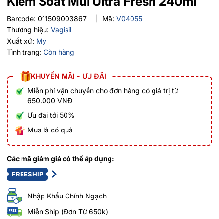
Kiểm Soát Mùi Ultra Fresh 240ml
Barcode:
011509003867
|
Mã:
V04055
Thương hiệu:
Vagisil
Xuất xứ:
Mỹ
Tình trạng:
Còn hàng
KHUYẾN MÃI - ƯU ĐÃI
Miễn phí vận chuyển cho đơn hàng có giá trị từ
650.000 VNĐ
Ưu đãi tới 50%
Mua là có quà
Các mã giảm giá có thể áp dụng:
FREESHIP
Nhập Khẩu Chính Ngạch
Miễn Ship (Đơn Từ 650k)