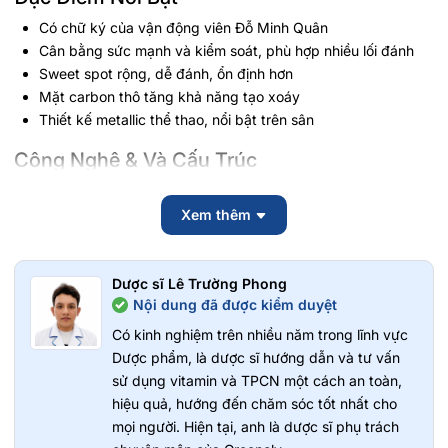
Có chữ ký của vận động viên Đỗ Minh Quân
Cân bằng sức mạnh và kiểm soát, phù hợp nhiều lối đánh
Sweet spot rộng, dễ đánh, ổn định hơn
Mặt carbon thô tăng khả năng tạo xoáy
Thiết kế metallic thể thao, nổi bật trên sân
Công Nghệ & Và Cấu Trúc
Lõi QuantumCore Honeycomb Polymer giúp phân bổ lực
đều, giảm rung tay
Xem thêm
Mặt vợt UltraSpinX T700 4D Raw Carbon hỗ trợ spin và điều
hướng bóng chính xác
Công nghệ khung AeroFlex Edge hấp thụ chấn động tốt,
Dược sĩ Lê Trường Phong
Nội dung đã được kiểm duyệt
vung vợt ổn định
Độ dày 16 mm giúp kiểm soát bóng tốt nhưng vẫn giữ lực
Có kinh nghiệm trên nhiều năm trong lĩnh vực
smash
Dược phẩm, là dược sĩ hướng dẫn và tư vấn
sử dụng vitamin và TPCN một cách an toàn,
hiệu quả, hướng đến chăm sóc tốt nhất cho
mọi người. Hiện tại, anh là dược sĩ phụ trách