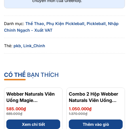
chuyên môn của Greenoly.
Danh mục:
Thể Thao,
Phụ Kiện Pickleball,
Pickleball,
Nhập
Chính Ngạch - Xuất VAT
Thẻ:
pkb,
Link_Chinh
CÓ THỂ
BẠN THÍCH
Webber Naturals Viên
- 15%
Combo 2 Hộp Webber
- 23%
Uống Magie
Naturals Viên Uống
Magnesium
Magie Dễ Dàng Hấp
585.000₫
1.050.000₫
Bisglycinate 200mg -
Làm Dịu Nhẹ Cho Hệ
685.000₫
1.370.000₫
Chính Ngạch Canada,
Tiêu Hóa Magnesium
Hiệu Suất Thi Đấu
Xem chi tiết
Thêm vào giỏ
Xuất VAT
Bisglycinate 200mg -
Spin mạnh khi topspin và slice