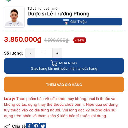
Tư vấn chuyên môn
Dược sĩ Lê Trường Phong
Giới Thiệu
3.850.000₫
4.500.000₫
- 14%
Số lượng:
-
+
MUA NGAY
Giao hàng tận nơi hoặc nhận tại cửa hàng
THÊM VÀO GIỎ HÀNG
Lưu ý:
Thực phẩm bảo vệ sức khỏe này không phải là thuốc và
không có tác dụng thay thế thuốc chữa bệnh. Hiệu quả sử dụng
tùy thuộc vào cơ địa từng người. Vui lòng đọc kỹ hướng dẫn sử
dụng trên nhãn và tham khảo ý kiến bác sĩ trước khi dùng.
Chia sẻ