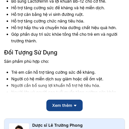
Bổ sung Lactoferrin và lợi khuẩn Bb-12 cho cơ thể.
Hỗ trợ tăng cường sức đề kháng và hệ miễn dịch.
Hỗ trợ cân bằng hệ vi sinh đường ruột.
Hỗ trợ tăng cường chức năng tiêu hóa.
Hỗ trợ hấp thu và chuyển hóa dưỡng chất hiệu quả hơn.
Góp phần duy trì sức khỏe tổng thể cho trẻ em và người
trưởng thành.
Đối Tượng Sử Dụng
Sản phẩm phù hợp cho:
Trẻ em cần hỗ trợ tăng cường sức đề kháng.
Người có hệ miễn dịch suy giảm hoặc dễ ốm vặt.
Người cần bổ sung lợi khuẩn hỗ trợ hệ tiêu hóa.
Người lớn và người cao tuổi muốn tăng cường sức khỏe
tổng thể.
Người đang trong giai đoạn phục hồi thể trạng.
Xem thêm
Hướng Dẫn Sử Dụng
Dược sĩ Lê Trường Phong
Pha theo hướng dẫn của nhà sản xuất trên bao bì sản