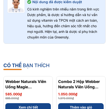
Nội dung đã được kiểm duyệt
phẩm.
Có thể pha với nước ấm hoặc sử dụng theo hướng dẫn của
Có kinh nghiệm trên nhiều năm trong lĩnh vực
chuyên gia dinh dưỡng.
Dược phẩm, là dược sĩ hướng dẫn và tư vấn
Nên sử dụng đều đặn hằng ngày để đạt hiệu quả tối ưu.
sử dụng vitamin và TPCN một cách an toàn,
hiệu quả, hướng đến chăm sóc tốt nhất cho
mọi người. Hiện tại, anh là dược sĩ phụ trách
chuyên môn của Greenoly.
Lưu ý:
Thực phẩm này không phải là thuốc và không có tác dụng
thay thế thuốc chữa bệnh. Hiệu quả sử dụng tùy thuộc vào cơ địa
từng người. Vui lòng đọc kỹ hướng dẫn sử dụng trên nhãn và
tham khảo ý kiến bác sĩ trước khi dùng.
CÓ THỂ
BẠN THÍCH
Greenoly cam kết cung cấp sản phẩm chính
hãng 100%, có nguồn gốc rõ ràng và an toàn
cho sức khỏe.
📍
Địa chỉ:
36 Đường Số 14, Khu Đô Thị Him
Webber Naturals Viên
- 15%
Combo 2 Hộp Webber
- 23%
Lam, Phường Tân Hưng
Uống Magie
Naturals Viên Uống
📞
Hotline tư vấn
: 0902 801 311
Magnesium
Magie Dễ Dàng Hấp
🌐
Website:
greenoly.vn
585.000₫
1.050.000₫
Bisglycinate 200mg -
Làm Dịu Nhẹ Cho Hệ
📩
Email:
contact@greenoly.vn
685.000₫
1.370.000₫
Chính Ngạch Canada,
Tiêu Hóa Magnesium
Xem chi tiết
Thêm vào giỏ
Xuất VAT
Bisglycinate 200mg -