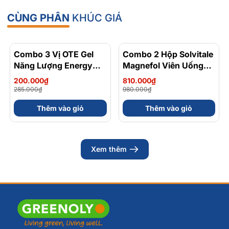
CÙNG PHÂN
KHÚC GIÁ
Combo 3 Vị OTE Gel
- 30%
Combo 2 Hộp Solvitale
- 17%
Năng Lượng Energy
Magnefol Viên Uống
Gel Kết Hợp
Magnesium
200.000₫
810.000₫
Carbohydrate Điện Giải
Bisglycinate + Vitamin
285.000₫
980.000₫
56gram 82kcal
nhóm B (Hộp 30 Viên)
Thêm vào giỏ
Thêm vào giỏ
Xem thêm