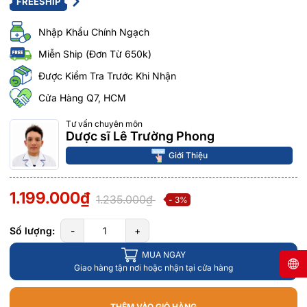
FREESHIP
Nhập Khẩu Chính Ngạch
Miễn Ship (Đơn Từ 650k)
Được Kiểm Tra Trước Khi Nhận
Cửa Hàng Q7, HCM
Tư vấn chuyên môn
Dược sĩ Lê Trường Phong
Giới Thiệu
1.199.000₫
1.235.000₫
- 3%
Số lượng:
-
+
MUA NGAY
Giao hàng tận nơi hoặc nhận tại cửa hàng
THÊM VÀO GIỎ HÀNG