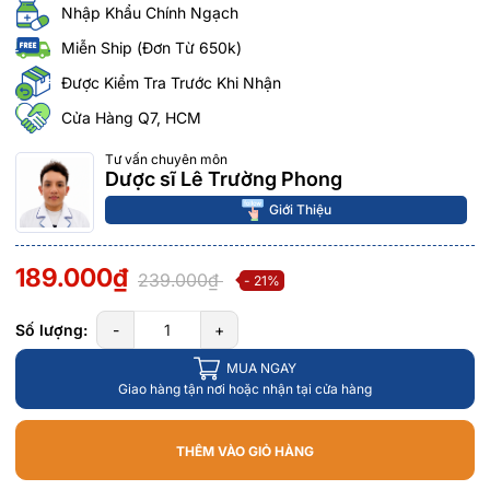
Nhập Khẩu Chính Ngạch
Miễn Ship (Đơn Từ 650k)
Được Kiểm Tra Trước Khi Nhận
Cửa Hàng Q7, HCM
Tư vấn chuyên môn
Dược sĩ Lê Trường Phong
Giới Thiệu
189.000₫
239.000₫
- 21%
Số lượng:
-
+
MUA NGAY
Giao hàng tận nơi hoặc nhận tại cửa hàng
THÊM VÀO GIỎ HÀNG