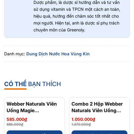
Dược phẩm, là dược sĩ hướng dẫn và tư vấn
sử dụng vitamin và TPCN một cách an toàn,
hiệu quả, hướng đến chăm sóc tốt nhất cho
mọi người. Hiện tại, anh là dược sĩ phụ trách
chuyên môn của Greenoly.
Danh mục:
Dung Dịch Nước Hoa Vùng Kín
CÓ THỂ
BẠN THÍCH
Webber Naturals Viên
- 15%
Combo 2 Hộp Webber
- 23%
Uống Magie
Naturals Viên Uống
Magnesium
Magie Dễ Dàng Hấp
585.000₫
1.050.000₫
Bisglycinate 200mg -
Làm Dịu Nhẹ Cho Hệ
685.000₫
1.370.000₫
Chính Ngạch Canada,
Tiêu Hóa Magnesium