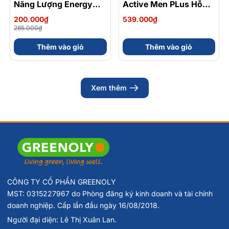
Năng Lượng Energy
Active Men PLus Hỗ
Gel Kết Hợp
Trợ Tăng Cường Sức
200.000₫
539.000₫
Carbohydrate Điện Giải
Khỏe Sinh Lý Nam Hộp
285.000₫
56gram 82kcal
30 Viên
Thêm vào giỏ
Thêm vào giỏ
Xem thêm
CÔNG TY CỔ PHẦN GREENOLY
MST: 0315227967 do Phòng đăng ký kinh doanh và tài chính
doanh nghiệp. Cấp lần đầu ngày 16/08/2018.
Người đại diện: Lê Thị Xuân Lan.