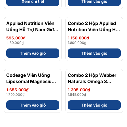
Xem chi tiết
Thêm vào giỏ
Xuất VAT
Bisglycinate 200mg -
Hộp 120 Viên
Applied Nutrition Viên
- 48%
Combo 2 Hộp Applied
- 36%
Uống Hỗ Trợ Nam Giới
Nutrition Viên Uống Hỗ
120 viên - Chính Ngạch
Trợ Nam Giới 120 viên
595.000₫
1.150.000₫
Anh Quốc, Bán Chạy
1.150.000₫
1.800.000₫
Thêm vào giỏ
Thêm vào giỏ
Codeage Viên Uống
- 8%
Combo 2 Hộp Webber
- 10%
Liposomal Magnesium
Naturals Omega 3
Magie Glycinate Hữu Cơ
900mg EPA/DHA Và
1.655.000₫
1.395.000₫
240 Viên - Chính Ngạch
Magnesium
1.790.000₫
1.545.000₫
Mỹ, Xuất VAT
Bisglycinate 200mg Hỗ
Thêm vào giỏ
Thêm vào giỏ
Trợ Tim Mạch, Hệ Tiêu
Hoá - Hộp 120 Viên