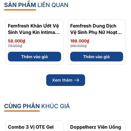
SẢN PHẨM
LIÊN QUAN
Femfresh Khăn Ướt Vệ
- 27%
Femfresh Dung Dịch
- 24%
Sinh Vùng Kín Intimate
Vệ Sinh Phụ Nữ Hoạt
Skin Care Daily Wipes
Động Nhiều Mồ Hôi
58.000₫
198.000₫
Hỗ Trợ Làm Sạch Dịu
Active Fresh Wash
79.000₫
260.000₫
Nhẹ Gói 10 Tờ
250ml
Thêm vào giỏ
Thêm vào giỏ
Xem thêm
CÙNG PHÂN
KHÚC GIÁ
Combo 3 Vị OTE Gel
- 30%
Doppelherz Viên Uống