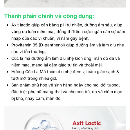
Thành phần chính và công dụng:
Axit lactic giúp cân bằng pH tự nhiên, dưỡng ẩm sâu, giúp
vùng da luôn mềm mại, đồng thời tích cực ngăn cản sự xâm
nhập của các vi khuẩn, vi nấm gây bệnh.
Provitamin B5 (D-panthenol) giúp dưỡng ẩm và làm dịu nhẹ
các vi tổn thương.
Cúc la mã dưỡng ẩm làm dịu nhẹ kích ứng, mẩn đỏ da và
niêm mạc, mang lại cảm giác tự tin và thoải mái.
Hương Cúc La Mã thơm dịu nhẹ đem lại cảm giác sạch &
tươi mới trong nhiều giờ.
Sản phẩm phù hợp vệ sinh hằng ngày cho mọi đối tượng,
đặc biệt phụ nữ mang thai và cho con bú, da và niêm mạc
bị khô, nhạy cảm, mẩn đỏ.