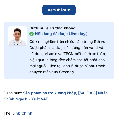
Trợ Xương Khớp Công Thức Mới
Xem thêm
Glucosamine Sụn Cá Mập 1500mg 80 Viên?
Người trưởng thành muốn bổ sung dưỡng chất cho xương
Dược sĩ Lê Trường Phong
khớp.
Nội dung đã được kiểm duyệt
Người trung niên và cao tuổi có nhu cầu chăm sóc sức khỏe
khớp.
Có kinh nghiệm trên nhiều năm trong lĩnh vực
Người thường xuyên vận động, chơi thể thao hoặc lao động
Dược phẩm, là dược sĩ hướng dẫn và tư vấn
nặng.
sử dụng vitamin và TPCN một cách an toàn,
Người có dấu hiệu suy giảm độ linh hoạt của khớp do tuổi
hiệu quả, hướng đến chăm sóc tốt nhất cho
tác.
mọi người. Hiện tại, anh là dược sĩ phụ trách
chuyên môn của Greenoly.
Không nên sử dụng cho:
Người mẫn cảm hoặc dị ứng với bất kỳ thành phần nào của
sản phẩm.
Danh mục:
Sản phẩm hỗ trợ xương khớp,
[SALE 8.8] Nhập
Trẻ em.
Chính Ngạch - Xuất VAT
Phụ nữ mang thai hoặc đang cho con bú cần tham khảo ý
kiến chuyên gia y tế trước khi sử dụng.
Người vừa trải qua phẫu thuật lớn, tai nạn nghiêm trọng
Thẻ:
Link_Chinh