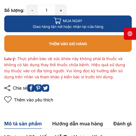
Số lượng:
-
+
MUA NGAY
Giao hàng tận nơi hoặc nhận tại cửa hàng
THÊM VÀO GIỎ HÀNG
Lưu ý:
Thực phẩm bảo vệ sức khỏe này không phải là thuốc và
không có tác dụng thay thế thuốc chữa bệnh. Hiệu quả sử dụng
tùy thuộc vào cơ địa từng người. Vui lòng đọc kỹ hướng dẫn sử
dụng trên nhãn và tham khảo ý kiến bác sĩ trước khi dùng.
Chia sẻ
Thêm vào yêu thích
Mô tả sản phẩm
Hướng dẫn mua hàng
Đánh giá