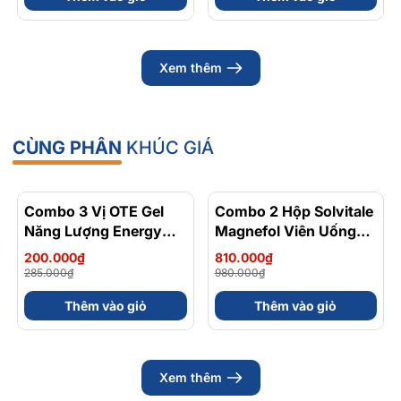
Xem thêm
CÙNG PHÂN
KHÚC GIÁ
Combo 3 Vị OTE Gel
- 30%
Combo 2 Hộp Solvitale
- 17%
Năng Lượng Energy
Magnefol Viên Uống
Gel Kết Hợp
Magnesium
200.000₫
810.000₫
Carbohydrate Điện Giải
Bisglycinate + Vitamin
285.000₫
980.000₫
56gram 82kcal
nhóm B (Hộp 30 Viên)
Thêm vào giỏ
Thêm vào giỏ
Xem thêm