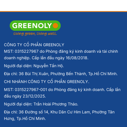
CÔNG TY CỔ PHẦN GREENOLY
Lưu ý:
Thực phẩm bảo vệ sức khỏe này không phải là thuốc và
MST: 0315227967 do Phòng đăng ký kinh doanh và tài chính
không có tác dụng thay thế thuốc chữa bệnh. Hiệu quả sử
doanh nghiệp. Cấp lần đầu ngày 16/08/2018.
dụng tùy thuộc vào cơ địa từng người. Vui lòng đọc kỹ hướng
Người đại diện: Nguyễn Tấn Hộ.
dẫn sử dụng trên nhãn và tham khảo ý kiến bác sĩ trước khi
Địa chỉ: 36 Bùi Thị Xuân, Phường Bến Thành, Tp.Hồ Chí Minh.
dùng.
CHI NHÁNH CÔNG TY CỔ PHẦN GREENOLY.
MST: 0315227967-001 do Phòng đăng ký kinh doanh. Cấp lần
Greenoly cam kết cung cấp sản phẩm chính hãng 
đầu ngày 23/12/2025.
100%, có nguồn gốc rõ ràng và an toàn cho sức khỏe.
Người đại diện: Trần Hoài Phương Thảo.
📍
Địa chỉ:
36 Đường Số 14, Khu Đô Thị Him Lam,
Địa chỉ: 36 Đường số 14, Khu Dân Cư Him Lam, Phường Tân
Phường Tân Hưng
Hưng, Tp.Hồ Chí Minh.
📞
Hotline tư vấn
: 0902 801 311