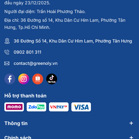
đầu ngày 23/12/2025.
Người đại diện: Trần Hoài Phương Thảo.
Địa chỉ: 36 Đường số 14, Khu Dân Cư Him Lam, Phường Tân
Hưng, Tp.Hồ Chí Minh.
36 Đường Số 14, Khu Dân Cư Him Lam, Phường Tân Hưng
0902 801 311
contact@greenoly.vn
Lưu ý: Thực phẩm này không phải là th.u.ố.c, không có tác
dụng thay thế th.u.ố.c chữa b.ệ.n.h, hiệu quả sử dụng sản
phẩm tùy thuộc cơ địa của từng người.
Greenoly cam kết cung cấp sản phẩm chính hãng 100%, có
Hỗ trợ thanh toán
nguồn gốc rõ ràng và an toàn cho sức khỏe.
📍
Địa chỉ
:
17 Tôn Thất Tùng, P. Bến Thành, TP. Hồ Chí Minh
📞
Hotline tư vấn
: 0902 801 311
🌐
Website
:
www.greenoly.vn
Thông tin
Chính sách