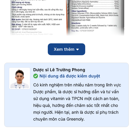
Xem thêm
Dược sĩ Lê Trường Phong
Nội dung đã được kiểm duyệt
Có kinh nghiệm trên nhiều năm trong lĩnh vực
Dược phẩm, là dược sĩ hướng dẫn và tư vấn
Công Dụng
sử dụng vitamin và TPCN một cách an toàn,
hiệu quả, hướng đến chăm sóc tốt nhất cho
mọi người. Hiện tại, anh là dược sĩ phụ trách
Hỗ trợ sinh lý, tăng cường sinh lực cho nam giới.
chuyên môn của Greenoly.
Cải thiện khả năng sinh lý và tăng sự dẻo dai của cơ thể.