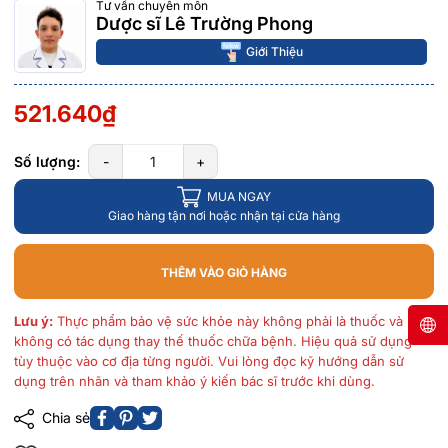
Tư vấn chuyên môn
Dược sĩ Lê Trường Phong
Giới Thiệu
521.640₫
Số lượng:
-
+
MUA NGAY
Giao hàng tận nơi hoặc nhận tại cửa hàng
THÊM VÀO GIỎ HÀNG
Lưu ý:
Thực phẩm bảo vệ sức khỏe này không phải là thuốc và
không có tác dụng thay thế thuốc chữa bệnh. Hiệu quả sử dụng
tùy thuộc vào cơ địa từng người. Vui lòng đọc kỹ hướng dẫn sử
dụng trên nhãn và tham khảo ý kiến bác sĩ trước khi dùng.
Chia sẻ