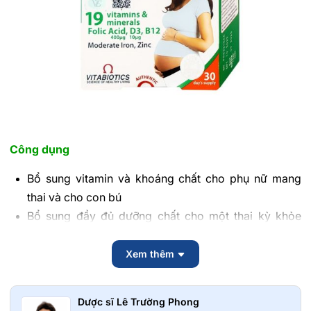
Công dụng
Bổ sung vitamin và khoáng chất cho phụ nữ mang
thai và cho con bú
Bổ sung đầy đủ dưỡng chất cho một thai kỳ khỏe
mạnh
Tăng cường sức khỏe.
Xem thêm
Ngăn ngừa nguy cơ sảy thai
Hình thành hệ xương chắc khỏe ở thai nhi
Dược sĩ Lê Trường Phong