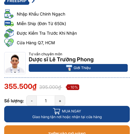
FREESHIP
Nhập Khẩu Chính Ngạch
Miễn Ship (Đơn Từ 650k)
Được Kiểm Tra Trước Khi Nhận
Cửa Hàng Q7, HCM
Tư vấn chuyên môn
Dược sĩ Lê Trường Phong
Giới Thiệu
355.500₫
395.000₫
- 10%
Số lượng:
-
+
MUA NGAY
Giao hàng tận nơi hoặc nhận tại cửa hàng
THÊM VÀO GIỎ HÀNG