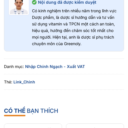
Nội dung đã được kiểm duyệt
Thành phần
Có kinh nghiệm trên nhiều năm trong lĩnh vực
Vitamin D3, Vitamin E, Vitamin K, Vitamin B1, Vitamin
Dược phẩm, là dược sĩ hướng dẫn và tư vấn
B2, Niacin, Vitamin B6, Acid folic, Vitamin
sử dụng vitamin và TPCN một cách an toàn,
hiệu quả, hướng đến chăm sóc tốt nhất cho
B12, Biotin, Pantothenic acid, Magnesium
mọi người. Hiện tại, anh là dược sĩ phụ trách
oxide, Sắt, Kẽm, Đồng, Selenium, Iodine, Betacarotene, T
chuyên môn của Greenoly.
á dược vừa đủ, Vitamin C
Đối tượng sử dụng
Danh mục:
Nhập Chính Ngạch - Xuất VAT
Thích hợp sử dụng cho bà mẹ mang thai và cho con bú.
Thẻ:
Link_Chinh
Hướng dẫn sử dụng
Uống 1 viên mỗi ngày.
Uống trong hoặc sau bữa ăn. Không uống lúc đói.
CÓ THỂ
BẠN THÍCH