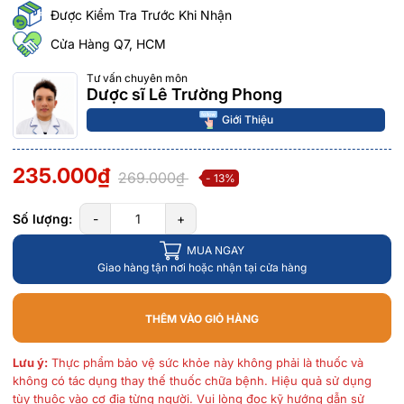
Được Kiểm Tra Trước Khi Nhận
Cửa Hàng Q7, HCM
Tư vấn chuyên môn
Dược sĩ Lê Trường Phong
Giới Thiệu
235.000₫
269.000₫
- 13%
Số lượng:
-
+
MUA NGAY
Giao hàng tận nơi hoặc nhận tại cửa hàng
THÊM VÀO GIỎ HÀNG
Lưu ý:
Thực phẩm bảo vệ sức khỏe này không phải là thuốc và
không có tác dụng thay thế thuốc chữa bệnh. Hiệu quả sử dụng
tùy thuộc vào cơ địa từng người. Vui lòng đọc kỹ hướng dẫn sử