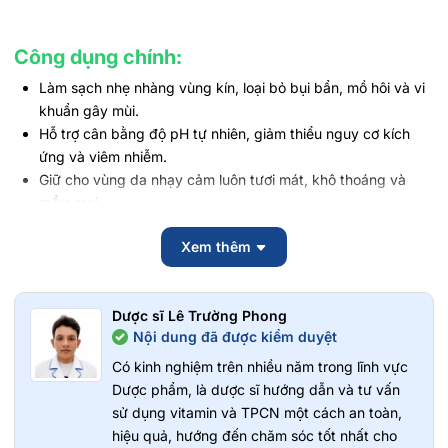
Công dụng chính:
Làm sạch nhẹ nhàng vùng kín, loại bỏ bụi bẩn, mồ hôi và vi
khuẩn gây mùi.
Hỗ trợ cân bằng độ pH tự nhiên, giảm thiểu nguy cơ kích
ứng và viêm nhiễm.
Giữ cho vùng da nhạy cảm luôn tươi mát, khô thoáng và
mềm mại.
Bảo vệ và củng cố hàng rào độ ẩm tự nhiên, ngăn khô ráp.
Xem thêm
Hương thơm mát lạnh, dễ chịu, giúp bạn tự tin suốt ngày
dài.
Dịu nhẹ, phù hợp sử dụng hàng ngày.
Dược sĩ Lê Trường Phong
Thành phần:
Nội dung đã được kiểm duyệt
Glycerin: Dưỡng ẩm, giúp da mềm mại và tránh bị khô căng
Có kinh nghiệm trên nhiều năm trong lĩnh vực
sau khi sử dụng.
Dược phẩm, là dược sĩ hướng dẫn và tư vấn
Calendula Officinalis Flower Extract (Chiết xuất Hoa Cúc
sử dụng vitamin và TPCN một cách an toàn,
Vạn Thọ): Làm dịu, kháng viêm và chữa lành các tổn
hiệu quả, hướng đến chăm sóc tốt nhất cho