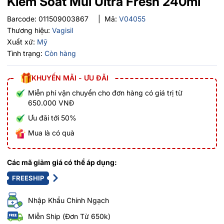
Kiểm Soát Mùi Ultra Fresh 240ml
Barcode:
011509003867
|
Mã:
V04055
Thương hiệu:
Vagisil
Xuất xứ:
Mỹ
Tình trạng:
Còn hàng
KHUYẾN MÃI - ƯU ĐÃI
Miễn phí vận chuyển cho đơn hàng có giá trị từ
650.000 VNĐ
Ưu đãi tới 50%
Mua là có quà
Các mã giảm giá có thể áp dụng:
FREESHIP
Nhập Khẩu Chính Ngạch
Miễn Ship (Đơn Từ 650k)