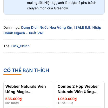
thương nhỏ trên da.
mọi người. Hiện tại, anh là dược sĩ phụ trách
Tocopheryl Acetate (Vitamin E): Dưỡng ẩm, chống oxy hóa,
chuyên môn của Greenoly.
bảo vệ da khỏi tổn thương.
Anthemis Nobilis Flower Extract (Chiết xuất Hoa Cúc La
Mã): Giảm viêm, làm dịu da, hỗ trợ giảm đỏ rát.
Danh mục:
Dung Dịch Nước Hoa Vùng Kín,
[SALE 8.8] Nhập
Aloe Barbadensis Leaf Extract (Chiết xuất Lô Hội): Làm dịu
Chính Ngạch - Xuất VAT
da, dưỡng ẩm và phục hồi hàng rào tự nhiên cho da.
Parfum (Fragrance): Mang lại hương thơm tươi mát, dễ chịu
Thẻ:
Link_Chinh
suốt ngày dài.
CÓ THỂ
BẠN THÍCH
Webber Naturals Viên
- 15%
Combo 2 Hộp Webber
- 23%
Uống Magie
Naturals Viên Uống
Magnesium
Magie Dễ Dàng Hấp
585.000₫
1.050.000₫
Bisglycinate 200mg -
Làm Dịu Nhẹ Cho Hệ
685.000₫
1.370.000₫
Chính Ngạch Canada,
Tiêu Hóa Magnesium