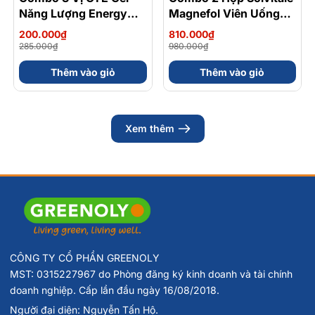
Năng Lượng Energy
Magnefol Viên Uống
Gel Kết Hợp
Magnesium
200.000₫
810.000₫
Carbohydrate Điện Giải
Bisglycinate + Vitamin
285.000₫
980.000₫
56gram 82kcal
nhóm B (Hộp 30 Viên)
Thêm vào giỏ
Thêm vào giỏ
Xem thêm
CÔNG TY CỔ PHẦN GREENOLY
MST: 0315227967 do Phòng đăng ký kinh doanh và tài chính
doanh nghiệp. Cấp lần đầu ngày 16/08/2018.
Người đại diện: Nguyễn Tấn Hộ.