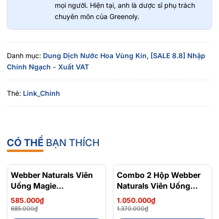
mọi người. Hiện tại, anh là dược sĩ phụ trách
Có thể dùng hàng ngày, ngay cả khi da đang kích ứng nhẹ.
chuyên môn của Greenoly.
Danh mục:
Dung Dịch Nước Hoa Vùng Kín,
[SALE 8.8] Nhập
Chính Ngạch - Xuất VAT
Thẻ:
Link_Chinh
CÓ THỂ
BẠN THÍCH
Webber Naturals Viên
- 15%
Combo 2 Hộp Webber
- 23%
Uống Magie
Naturals Viên Uống
Magnesium
Magie Dễ Dàng Hấp
585.000₫
1.050.000₫
Bisglycinate 200mg -
Làm Dịu Nhẹ Cho Hệ
685.000₫
1.370.000₫
Chính Ngạch Canada,
Tiêu Hóa Magnesium