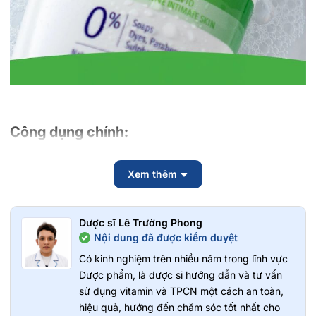
Công dụng chính:
Làm sạch nhẹ nhàng vùng da nhạy cảm, loại bỏ bụi bẩn và
dầu thừa.
Xem thêm
Giảm cảm giác khó chịu như khô rát, ngứa hoặc căng da
sau khi vệ sinh.
Duy trì độ pH cân bằng tự nhiên, bảo vệ lớp màng bảo vệ
Dược sĩ Lê Trường Phong
da.
Nội dung đã được kiểm duyệt
Hỗ trợ dưỡng ẩm, giúp da luôn mềm mại và dễ chịu.
Có kinh nghiệm trên nhiều năm trong lĩnh vực
Dịu nhẹ, an toàn với làn da nhạy cảm hoặc dễ kích ứng.
Dược phẩm, là dược sĩ hướng dẫn và tư vấn
Hương thơm nhẹ nhàng, tươi mát, dễ chịu.
sử dụng vitamin và TPCN một cách an toàn,
Không chứa xà phòng, paraben hay các chất gây kích ứng
hiệu quả, hướng đến chăm sóc tốt nhất cho
mạnh.