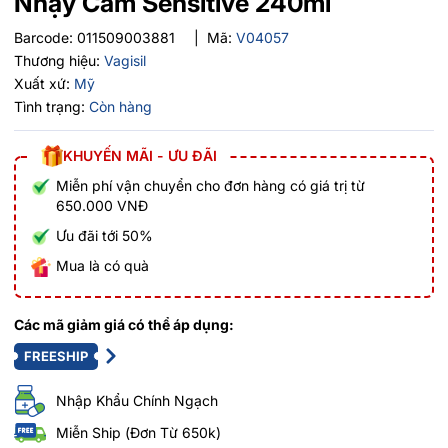
Nhạy Cảm Sensitive 240ml
Barcode:
011509003881
|
Mã:
V04057
Thương hiệu:
Vagisil
Xuất xứ:
Mỹ
Tình trạng:
Còn hàng
KHUYẾN MÃI - ƯU ĐÃI
Miễn phí vận chuyển cho đơn hàng có giá trị từ
650.000 VNĐ
Ưu đãi tới 50%
Mua là có quà
Các mã giảm giá có thể áp dụng:
FREESHIP
Nhập Khẩu Chính Ngạch
Miễn Ship (Đơn Từ 650k)