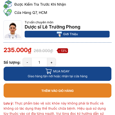
Được Kiểm Tra Trước Khi Nhận
Cửa Hàng Q7, HCM
Tư vấn chuyên môn
Dược sĩ Lê Trường Phong
Giới Thiệu
235.000₫
269.000₫
- 13%
Số lượng:
-
+
MUA NGAY
Giao hàng tận nơi hoặc nhận tại cửa hàng
THÊM VÀO GIỎ HÀNG
Lưu ý:
Thực phẩm bảo vệ sức khỏe này không phải là thuốc và
không có tác dụng thay thế thuốc chữa bệnh. Hiệu quả sử dụng
tùy thuộc vào cơ địa từng người. Vui lòng đọc kỹ hướng dẫn sử