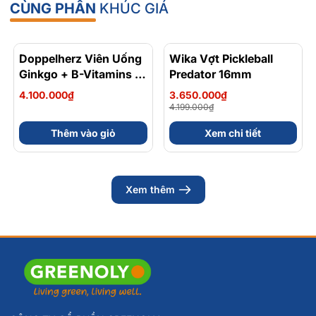
CÙNG PHÂN
KHÚC GIÁ
Doppelherz Viên Uống
Wika Vợt Pickleball
- 13%
Ginkgo + B-Vitamins +
Predator 16mm
Choline Hỗ Trợ Tuần
4.100.000₫
3.650.000₫
Hoàn Não, Cải Thiện
4.199.000₫
Trí Nhớ Hộp 30 Viên
Thêm vào giỏ
Xem chi tiết
Xem thêm