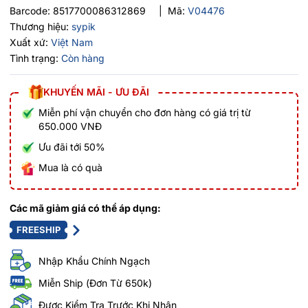
Barcode:
8517700086312869
|
Mã:
V04476
Thương hiệu:
sypik
Xuất xứ:
Việt Nam
Tình trạng:
Còn hàng
KHUYẾN MÃI - ƯU ĐÃI
Miễn phí vận chuyển cho đơn hàng có giá trị từ
650.000 VNĐ
Ưu đãi tới 50%
Mua là có quà
Các mã giảm giá có thể áp dụng:
FREESHIP
Nhập Khẩu Chính Ngạch
Miễn Ship (Đơn Từ 650k)
Được Kiểm Tra Trước Khi Nhận