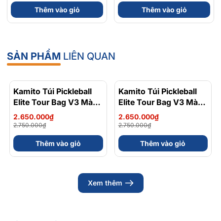
Mỹ, Xuất VAT
Bisglycinate 200mg Hỗ
Thêm vào giỏ
Thêm vào giỏ
Trợ Tim Mạch, Hệ Tiêu
Hoá - Hộp 120 Viên
SẢN PHẨM
LIÊN QUAN
Kamito Túi Pickleball
- 4%
Kamito Túi Pickleball
- 4%
Elite Tour Bag V3 Màu
Elite Tour Bag V3 Màu
Xanh Bạc Hà
Nâu Đất
2.650.000₫
2.650.000₫
2.750.000₫
2.750.000₫
Thêm vào giỏ
Thêm vào giỏ
Xem thêm