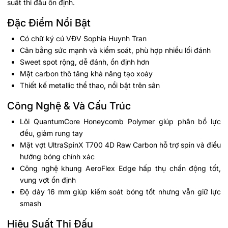
suất thi đấu ổn định.
Đặc Điểm Nổi Bật
Có chữ ký cú VĐV Sophia Huynh Tran
Cân bằng sức mạnh và kiểm soát, phù hợp nhiều lối đánh
Sweet spot rộng, dễ đánh, ổn định hơn
Mặt carbon thô tăng khả năng tạo xoáy
Thiết kế metallic thể thao, nổi bật trên sân
Công Nghệ & Và Cấu Trúc
Lõi QuantumCore Honeycomb Polymer giúp phân bổ lực
đều, giảm rung tay
Mặt vợt UltraSpinX T700 4D Raw Carbon hỗ trợ spin và điều
hướng bóng chính xác
Công nghệ khung AeroFlex Edge hấp thụ chấn động tốt,
vung vợt ổn định
Độ dày 16 mm giúp kiểm soát bóng tốt nhưng vẫn giữ lực
smash
Hiệu Suất Thi Đấu