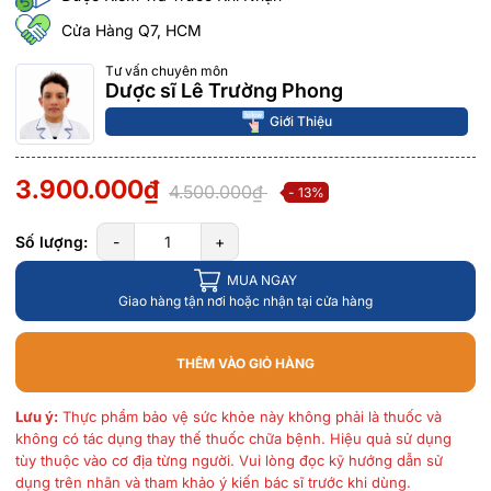
Cửa Hàng Q7, HCM
Tư vấn chuyên môn
Dược sĩ Lê Trường Phong
Giới Thiệu
3.900.000₫
4.500.000₫
- 13%
Số lượng:
-
+
MUA NGAY
Giao hàng tận nơi hoặc nhận tại cửa hàng
THÊM VÀO GIỎ HÀNG
Lưu ý:
Thực phẩm bảo vệ sức khỏe này không phải là thuốc và
không có tác dụng thay thế thuốc chữa bệnh. Hiệu quả sử dụng
tùy thuộc vào cơ địa từng người. Vui lòng đọc kỹ hướng dẫn sử
dụng trên nhãn và tham khảo ý kiến bác sĩ trước khi dùng.