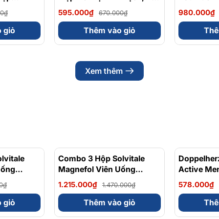
ên
Lực Orihiro Squalene Nhật
Mạnh - 120
595.000₫
980.000₫
00₫
670.000₫
Bản 360 viên
Nhật Bản
c ấm
 giỏ
Thêm vào giỏ
Thê
Xem thêm
có tác dụng thay thế thuốc chữa bệnh, hiệu quả sử dụng
n bệnh tim, huyết áp, hay phụ nữ có thai hoặc đang cho
vitale
- 17%
Combo 3 Hộp Solvitale
- 17%
Doppelher
Uống
Magnefol Viên Uống
Active Me
lycinate +
Magnesium Bisglycinate +
Tăng Cườn
1.215.000₫
578.000₫
0₫
1.470.000₫
 (Hộp 30
Vitamin nhóm B (Hộp 30
Sinh Lý N
Viên)
 giỏ
Thêm vào giỏ
Thê