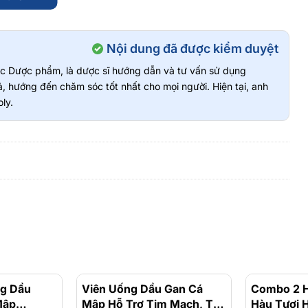
p nhiều chất dinh dưỡng cho cơ thể giúp tăng cường hệ
Nội dung đã được kiểm duyệt
vực Dược phẩm, là dược sĩ hướng dẫn và tư vấn sử dụng
có trong nước ép đào có thể hỗ trợ ngăn ngừa ung thư
, hướng đến chăm sóc tốt nhất cho mọi người. Hiện tại, anh
ly.
chiết xuất đào.
itamin B2, Vitamin B6, axit pantothenic.
ng Dầu
- 26%
Viên Uống Dầu Gan Cá
- 11%
Combo 2 H
Mập
Mập Hỗ Trợ Tim Mạch, Thị
Hàu Tươi H