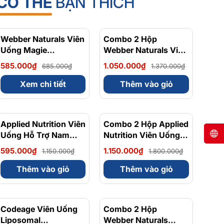
CÓ THỂ
BẠN THÍCH
Webber Naturals Viên
- 15%
Combo 2 Hộp
- 23%
Uống Magie
Webber Naturals Viên
Magnesium
Uống Magie Dễ Dàng
585.000₫
1.050.000₫
685.000₫
1.370.000₫
Bisglycinate 200mg -
Hấp Làm Dịu Nhẹ Cho
Chính Ngạch Canada,
Hệ Tiêu Hóa
Xem chi tiết
Thêm vào giỏ
Xuất VAT
Magnesium
Bisglycinate 200mg -
Hộp 120 Viên
Applied Nutrition Viên
- 48%
Combo 2 Hộp Applied
- 36%
Uống Hỗ Trợ Nam
Nutrition Viên Uống
Giới 120 viên - Chính
Hỗ Trợ Nam Giới 120
595.000₫
1.150.000₫
1.150.000₫
1.800.000₫
Ngạch Anh Quốc, Bán
viên
Chạy
Thêm vào giỏ
Thêm vào giỏ
Codeage Viên Uống
- 8%
Combo 2 Hộp
- 10%
Liposomal
Webber Naturals