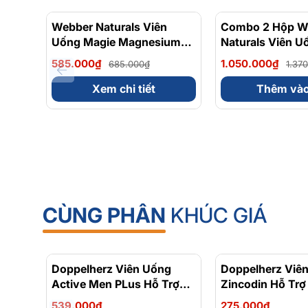
Webber Naturals Viên
- 15%
Combo 2 Hộp W
Uống Magie Magnesium
Naturals Viên U
Bisglycinate 200mg -
Dễ Dàng Hấp Là
585.000₫
1.050.000₫
685.000₫
1.37
Chính Ngạch Canada, Xuất
Cho Hệ Tiêu Hó
VAT
Magnesium Bisg
Xem chi tiết
Thêm vào
200mg - Hộp 12
CÙNG PHÂN
KHÚC GIÁ
Doppelherz Viên Uống
Doppelherz Viê
Active Men PLus Hỗ Trợ
Zincodin Hỗ Trợ
Tăng Cường Sức Khỏe
Kẽm, Tăng Cườ
539.000₫
275.000₫