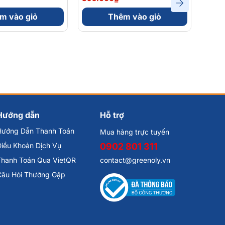
ên
Giảm
m vào giỏ
Thêm vào giỏ
Hướng dẫn
Hỗ trợ
Hướng Dẫn Thanh Toán
Mua hàng trực tuyến
iều Khoản Dịch Vụ
0902 801 311
Thanh Toán Qua VietQR
contact@greenoly.vn
Câu Hỏi Thường Gặp