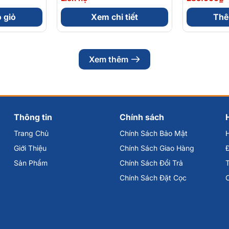
iên
Hộp 30 Viên
Hộp 30 Vi
 giỏ
Xem chi tiết
Thê
Xem thêm
 và không có tác dụng thay thế thuốc chữa bệnh. Hiệu quả sử
 dẫn sử dụng trên nhãn và tham khảo ý kiến bác sĩ trước khi dùng.
00%, có nguồn gốc rõ ràng và an toàn cho sức khỏe.
Thông tin
Chính sách
hường Tân Hưng
Trang Chủ
Chính Sách Bảo Mật
Giới Thiệu
Chính Sách Giao Hàng
Đ
Sản Phẩm
Chính Sách Đổi Trả
Chính Sách Đặt Cọc