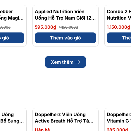
ebber
- 23%
Applied Nutrition Viên
- 48%
Combo 2 H
ống Magie
Uống Hỗ Trợ Nam Giới 120
Nutrition 
m Dịu Nhẹ
viên - Chính Ngạch Anh
Nam Giới 1
595.000₫
1.150.000₫
0.000₫
1.150.000₫
a
Quốc, Bán Chạy
lycinate
 giỏ
Thêm vào giỏ
Thê
0 Viên
Xem thêm
n Uống
Doppelherz Viên Uống
Doppelher
 Bổ Sung
Active Breath Hỗ Trợ Tăng
Vitamin C
ng Sức Đề
Cường Chức Năng Phổi
Tăng Cườn
Liên hệ
285.000₫