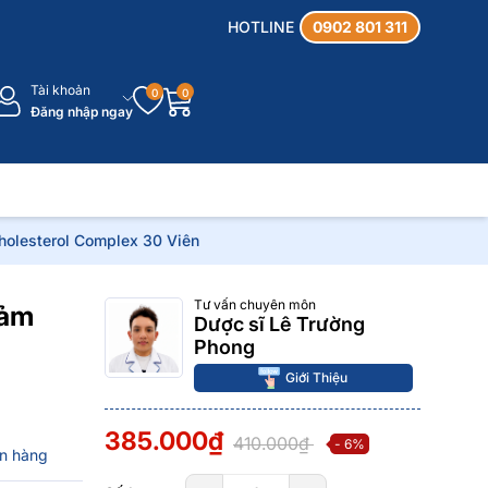
HOTLINE
0902 801 311
Tài khoản
0
0
Đăng nhập ngay
holesterol Complex 30 Viên
Tư vấn chuyên môn
iảm
Dược sĩ Lê Trường
Phong
Giới Thiệu
385.000₫
410.000₫
- 6%
n hàng