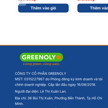
Sinh Lý Nam Hộp 30 Viên
Kháng Hộp 30 V
Thêm vào giỏ
Thêm vào
Lưu ý:
Thực phẩm bảo vệ sức khỏe này không phải là thuốc
dụng tùy thuộc vào cơ địa từng người. Vui lòng đọc kỹ hướng
Greenoly cam kết cung cấp sản phẩm chính hãng 1
📍
Địa chỉ:
36 Đường Số 14, Khu Đô Thị Him Lam, P
📞
Hotline tư vấn
: 0902 801 311
🌐
Website:
greenoly.vn
CÔNG TY CỔ PHẦN GREENOLY
📩
Email:
contact@greenoly.vn
MST: 0315227967 do Phòng đăng ký kinh doanh và tài
chính doanh nghiệp. Cấp lần đầu ngày 16/08/2018.
Người đại diện: Lê Thị Xuân Lan.
Địa chỉ: 36 Bùi Thị Xuân, Phường Bến Thành, Tp.Hồ Chí
Minh.