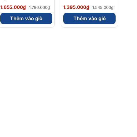
Magnesium Magie
Omega 3 900mg
1.655.000₫
1.395.000₫
1.790.000₫
1.545.000₫
Glycinate Hữu Cơ
EPA/DHA Và
240 Viên - Chính
Magnesium
Thêm vào giỏ
Thêm vào giỏ
Ngạch Mỹ, Xuất VAT
Bisglycinate 200mg
Hỗ Trợ Tim Mạch, Hệ
Tiêu Hoá - Hộp 120
Viên