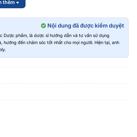
m thêm
pesterol and Stigmasterol): 533mg
 (yeast): 200mg
Nội dung đã được kiểm duyệt
vực Dược phẩm, là dược sĩ hướng dẫn và tư vấn sử dụng
, hướng đến chăm sóc tốt nhất cho mọi người. Hiện tại, anh
ảm Cholesterol Trong Máu Olympian Labs
ly.
dụng thay thế thuốc chữa bệnh, hiệu quả sử dụng sản phẩm tùy
p, hay phụ nữ có thai hoặc đang cho con bú nên tư vấn ý kiến