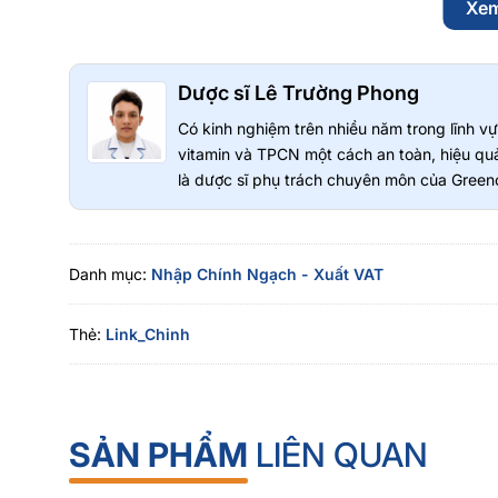
Xe
Phytosterol Proprietary Blend
(Tổ hợp phytosterol độc quyền - Beta Sitosterol, Cam
Red Yeast Rice (Men gạo đỏ) - (Monascus purpureus)
Dược sĩ Lê Trường Phong
Inositol Hexanicotinate: 10 mg
Octacosanol 7%: 6.66mg
Có kinh nghiệm trên nhiều năm trong lĩnh 
vitamin và TPCN một cách an toàn, hiệu quả
Hướng dẫn sử dụng Viên Uống Hỗ Trợ Gi
là dược sĩ phụ trách chuyên môn của Greeno
Advanced Cholesterol Complex 30 Viên
Uống từ 2 viên/ngày, uống sau bữa ăn.
Danh mục:
Nhập Chính Ngạch - Xuất VAT
Lưu ý: Thực phẩm này không phải là thuốc, không có tác 
thuộc cơ địa của từng người. Những bạn bệnh tim, huyết á
bác sĩ trước khi sử dụng.
Thẻ:
Link_Chinh
SẢN PHẨM
LIÊN QUAN