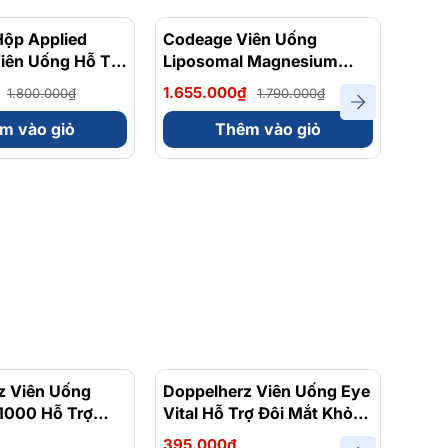
ộp Applied
- 36%
Codeage Viên Uống
- 8%
Comb
Viên Uống Hỗ Trợ
Liposomal Magnesium
Natu
20 viên
Magie Glycinate Hữu Cơ
EPA/
1.655.000₫
1.39
1.800.000₫
1.790.000₫
240 Viên - Chính Ngạch
Bisg
Mỹ, Xuất VAT
Trợ 
m vào giỏ
Thêm vào giỏ
- Hộ
z Viên Uống
Doppelherz Viên Uống Eye
Dopp
 1000 Hỗ Trợ
Vital Hỗ Trợ Đôi Mắt Khỏe
Akti
g Sức Đề Kháng
Mạnh Hộp 30 Viên
Bổ S
395.000₫
392.