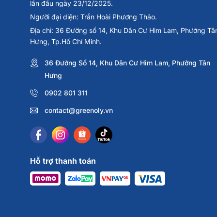
lần đầu ngày 23/12/2025.
tác dụng thay thế thuốc chữa bệnh. Nội dung trên bài vi
Người đại diện: Trần Hoài Phương Thảo.
đoán hay điều trị y khoa. Phụ nữ mang thai, người có bệ
Địa chỉ: 36 Đường số 14, Khu Dân Cư Him Lam, Phường Tâ
môn trước khi sử dụng.
Hưng, Tp.Hồ Chí Minh.
Greenoly cam kết cung cấp sản phẩm chính hãng 100%, c
36 Đường Số 14, Khu Dân Cư Him Lam, Phường Tân
Hưng
📍
Địa chỉ:
36 Đường Số 14, Khu Đô Thị Him Lam, Phường
📞
Hotline tư vấn
: 0902 801 311
0902 801 311
🌐
Website:
greenoly.vn
📩
Email:
contact@greenoly.vn
contact@greenoly.vn
Hỗ trợ thanh toán