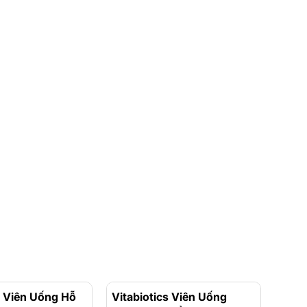
s Viên Uống Hỗ
- 10%
Vitabiotics Viên Uống
- 18%
Orih