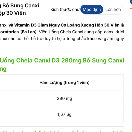
g Bổ Sung Canxi
Kích thước chữ
Mặc định
Lớn hơn
ộp 30 Viên
anxi và Vitamin D3 Giảm Nguy Cơ Loãng Xương Hộp 30 Viên
là
oratories
(Ba Lan)
. Viên Uống Chela Canxi cung cấp canxi dưới
anxi cho cơ thể, hỗ trợ duy trì hệ xương chắc khỏe và giảm nguy
 Uống Chela Canxi D3 280mg Bổ Sung Canxi
ơng
Hàm Lượng (trong 1 viên)
280 mg
1,67 µg