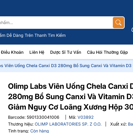
ẩm Dễ Dàng Trên Thanh Tìm Kiếm
Điều Khoản
Liên Hệ
Dược Sĩ Tư Vấn
Câu Hỏi Thường Gặp
bs Viên Uống Chela Canxi D3 280mg Bổ Sung Canxi Và Vitamin D3
Olimp Labs Viên Uống Chela Canxi 
280mg Bổ Sung Canxi Và Vitamin D
Giảm Nguy Cơ Loãng Xương Hộp 30
Barcode:
5901330041006
|
Mã:
V03892
Thương hiệu:
OLIMP LABORATORIES SP. Z O.O.
|
Xuất xứ:
Ba
Tình trạng:
Còn hàng