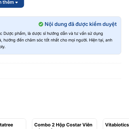
m thêm
ng bổ sung canxi
Nội dung đã được kiểm duyệt
vực Dược phẩm, là dược sĩ hướng dẫn và tư vấn sử dụng
, hướng đến chăm sóc tốt nhất cho mọi người. Hiện tại, anh
o của sản phẩm
ly.
 huyết hoặc các tình trạng cần hạn chế bổ sung canxi nếu chưa
 nên tham khảo ý kiến chuyên gia y tế trước khi dùng
Viên Uống Chela Canxi D3 280mg Bổ Sung
ng Xương
, tránh ánh nắng trực tiếp.
tatree
Combo 2 Hộp Costar Viên
Vitabiotic