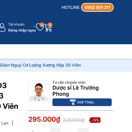
HOTLINE
0902 801 311
Tài khoản
0
0
Đăng nhập ngay
 Giảm Nguy Cơ Loãng Xương Hộp 30 Viên
Tư vấn chuyên môn
D3
Dược sĩ Lê Trường
Phong
3
Giới Thiệu
 Viên
295.000₫
325.000₫
- 9%
 Lan
|