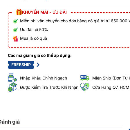
KHUYẾN MÃI - ƯU ĐÃI
Miễn phí vận chuyển cho đơn hàng có giá trị từ 650.000
Ưu đãi tới 50%
Mua là có quà
Các mã giảm giá có thể áp dụng:
FREESHIP
Nhập Khẩu Chính Ngạch
Miễn Ship (Đơn Từ 
Được Kiểm Tra Trước Khi Nhận
Cửa Hàng Q7, HCM
Đánh giá