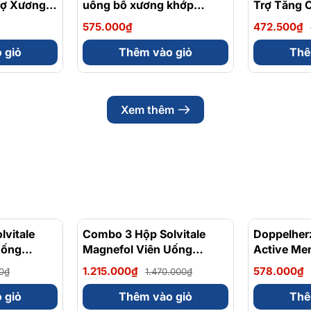
rợ Xương
uống bổ xương khớp
Trợ Tăng 
ne, Sụn Cá
Glucosamine HCL 1500mg
Cho Khớp J
575.000₫
472.500₫
0 Viên
120 viên
Hộp 30 vi
 giỏ
Thêm vào giỏ
Thê
Xem thêm
vitale
- 17%
Combo 3 Hộp Solvitale
- 17%
Doppelher
Uống
Magnefol Viên Uống
Active Me
lycinate +
Magnesium Bisglycinate +
Tăng Cườn
1.215.000₫
578.000₫
0₫
1.470.000₫
 (Hộp 30
Vitamin nhóm B (Hộp 30
Sinh Lý N
Viên)
 giỏ
Thêm vào giỏ
Thê