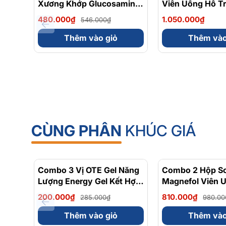
Xương Khớp Glucosamine
Viên Uống Hỗ T
Chondro-Aid 100%
Khớp Glucosami
Giấy Công Bố
480.000₫
1.050.000₫
546.000₫
Articulat Chính Hãng 60
Mập 1500mg 10
Viên
Thêm vào giỏ
Thêm vào
CÙNG PHÂN
KHÚC GIÁ
Combo 3 Vị OTE Gel Năng
- 30%
Combo 2 Hộp Sol
Lượng Energy Gel Kết Hợp
Magnefol Viên 
Carbohydrate Điện Giải
Magnesium Bisg
200.000₫
810.000₫
285.000₫
980.00
56gram 82kcal
Vitamin nhóm B
Viên)
Thêm vào giỏ
Thêm vào