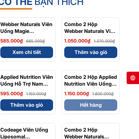
CÓ THỂ
BẠN THÍCH
Webber Naturals Viên
- 15%
Combo 2 Hộp
- 23%
Uống Magie
Webber Naturals Viên
Magnesium
Uống Magie Dễ Dàng
585.000₫
1.050.000₫
685.000₫
1.370.000₫
Bisglycinate 200mg -
Hấp Làm Dịu Nhẹ Cho
Chính Ngạch Canada,
Hệ Tiêu Hóa
Xem chi tiết
Thêm vào giỏ
Xuất VAT
Magnesium
Bisglycinate 200mg -
Hộp 120 Viên
Applied Nutrition Viên
- 48%
Combo 2 Hộp Applied
Uống Hỗ Trợ Nam
Nutrition Viên Uống
Giới 120 viên - Chính
Hỗ Trợ Nam Giới 120
595.000₫
1.150.000₫
1.150.000₫
1.800.000₫
Ngạch Anh Quốc, Bán
viên
Chạy
Thêm vào giỏ
Hết hàng
Codeage Viên Uống
- 8%
Combo 2 Hộp
- 10%
Liposomal
Webber Naturals