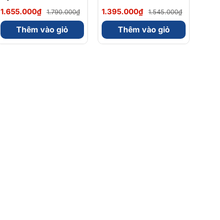
Magnesium Magie
Omega 3 900mg
1.655.000₫
1.395.000₫
1.790.000₫
1.545.000₫
Glycinate Hữu Cơ
EPA/DHA Và
240 Viên - Chính
Magnesium
Thêm vào giỏ
Thêm vào giỏ
Ngạch Mỹ, Xuất VAT
Bisglycinate 200mg
Hỗ Trợ Tim Mạch, Hệ
Tiêu Hoá - Hộp 120
Viên