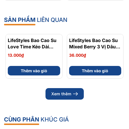
Hoá - Hộp 120 Viên
SẢN PHẨM
LIÊN QUAN
LifeStyles Bao Cao Su
LifeStyles Bao Cao Su
Love Time Kéo Dài
Mixed Berry 3 Vị Dâu,
Thời Gian (1 Cái)
Việt Quất, Phúc Bồn Tử
13.000₫
36.000₫
Hộp 3 Cái
Thêm vào giỏ
Thêm vào giỏ
Xem thêm
CÙNG PHÂN
KHÚC GIÁ