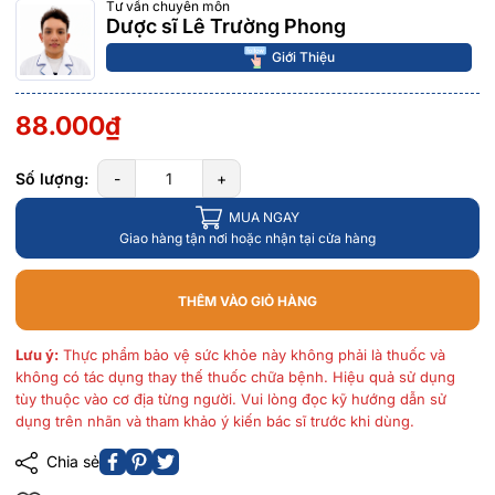
Tư vấn chuyên môn
Dược sĩ Lê Trường Phong
Giới Thiệu
88.000₫
Số lượng:
-
+
MUA NGAY
Giao hàng tận nơi hoặc nhận tại cửa hàng
THÊM VÀO GIỎ HÀNG
Lưu ý:
Thực phẩm bảo vệ sức khỏe này không phải là thuốc và
không có tác dụng thay thế thuốc chữa bệnh. Hiệu quả sử dụng
tùy thuộc vào cơ địa từng người. Vui lòng đọc kỹ hướng dẫn sử
dụng trên nhãn và tham khảo ý kiến bác sĩ trước khi dùng.
Chia sẻ