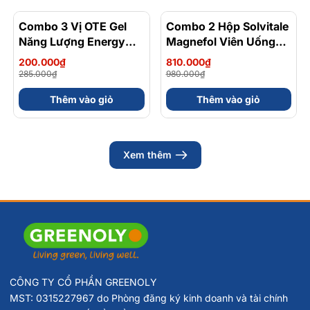
Combo 3 Vị OTE Gel
- 30%
Combo 2 Hộp Solvitale
- 17%
Năng Lượng Energy
Magnefol Viên Uống
Gel Kết Hợp
Magnesium
200.000₫
810.000₫
Carbohydrate Điện Giải
Bisglycinate + Vitamin
285.000₫
980.000₫
56gram 82kcal
nhóm B (Hộp 30 Viên)
Thêm vào giỏ
Thêm vào giỏ
Xem thêm
CÔNG TY CỔ PHẦN GREENOLY
MST: 0315227967 do Phòng đăng ký kinh doanh và tài chính