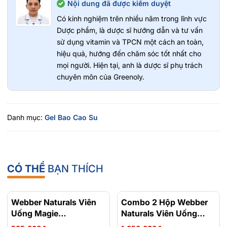
Nội dung đã được kiểm duyệt
Có kinh nghiệm trên nhiều năm trong lĩnh vực
Dược phẩm, là dược sĩ hướng dẫn và tư vấn
sử dụng vitamin và TPCN một cách an toàn,
hiệu quả, hướng đến chăm sóc tốt nhất cho
mọi người. Hiện tại, anh là dược sĩ phụ trách
chuyên môn của Greenoly.
Danh mục:
Gel Bao Cao Su
CÓ THỂ
BẠN THÍCH
Webber Naturals Viên
- 15%
Combo 2 Hộp Webber
- 23%
Uống Magie
Naturals Viên Uống
Magnesium
Magie Dễ Dàng Hấp