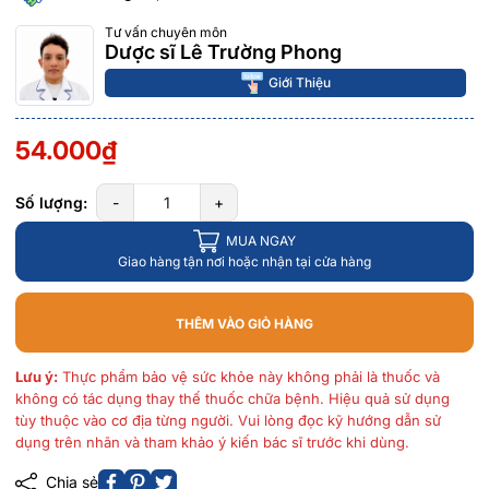
Tư vấn chuyên môn
Dược sĩ Lê Trường Phong
Giới Thiệu
54.000₫
Số lượng:
-
+
MUA NGAY
Giao hàng tận nơi hoặc nhận tại cửa hàng
THÊM VÀO GIỎ HÀNG
Lưu ý:
Thực phẩm bảo vệ sức khỏe này không phải là thuốc và
không có tác dụng thay thế thuốc chữa bệnh. Hiệu quả sử dụng
tùy thuộc vào cơ địa từng người. Vui lòng đọc kỹ hướng dẫn sử
dụng trên nhãn và tham khảo ý kiến bác sĩ trước khi dùng.
Chia sẻ