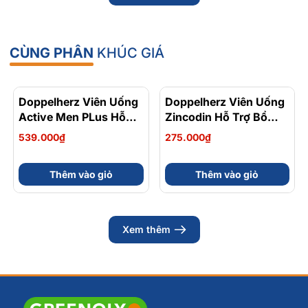
CÙNG PHÂN
KHÚC GIÁ
Doppelherz Viên Uống
Doppelherz Viên Uống
Active Men PLus Hỗ
Zincodin Hỗ Trợ Bổ
Trợ Tăng Cường Sức
Sung Kẽm, Tăng
539.000₫
275.000₫
Khỏe Sinh Lý Nam Hộp
Cường Sức Đề Kháng
30 Viên
Hộp 30 Viên
Thêm vào giỏ
Thêm vào giỏ
Xem thêm