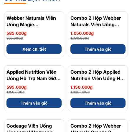
Webber Naturals Viên
- 15%
Combo 2 Hộp Webber
- 23%
Uống Magie
Naturals Viên Uống
Magnesium
Magie Dễ Dàng Hấp
585.000₫
1.050.000₫
Bisglycinate 200mg -
Làm Dịu Nhẹ Cho Hệ
685.000₫
1.370.000₫
Chính Ngạch Canada,
Tiêu Hóa Magnesium
Xem chi tiết
Thêm vào giỏ
Xuất VAT
Bisglycinate 200mg -
Hộp 120 Viên
Applied Nutrition Viên
- 48%
Combo 2 Hộp Applied
- 36%
Uống Hỗ Trợ Nam Giới
Nutrition Viên Uống Hỗ
120 viên - Chính Ngạch
Trợ Nam Giới 120 viên
595.000₫
1.150.000₫
Anh Quốc, Bán Chạy
1.150.000₫
1.800.000₫
Thêm vào giỏ
Thêm vào giỏ
Codeage Viên Uống
- 8%
Combo 2 Hộp Webber
- 10%