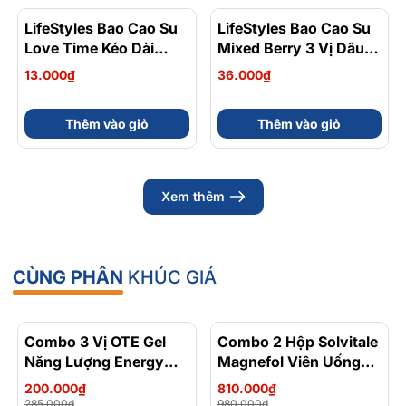
LifeStyles Bao Cao Su
LifeStyles Bao Cao Su
Love Time Kéo Dài
Mixed Berry 3 Vị Dâu,
Thời Gian (1 Cái)
Việt Quất, Phúc Bồn Tử
13.000₫
36.000₫
Hộp 3 Cái
Thêm vào giỏ
Thêm vào giỏ
Xem thêm
CÙNG PHÂN
KHÚC GIÁ
Combo 3 Vị OTE Gel
- 30%
Combo 2 Hộp Solvitale
- 17%
Năng Lượng Energy
Magnefol Viên Uống
Gel Kết Hợp
Magnesium
200.000₫
810.000₫
Carbohydrate Điện Giải
Bisglycinate + Vitamin
285.000₫
980.000₫