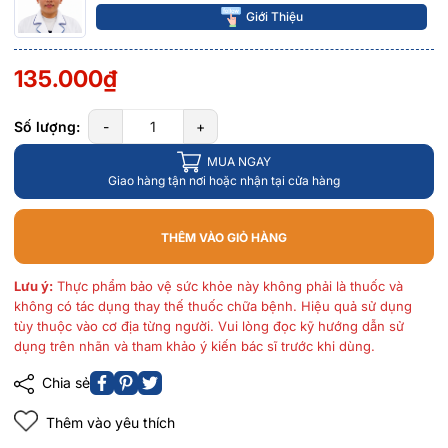
Giới Thiệu
135.000₫
Số lượng:
-
+
MUA NGAY
Giao hàng tận nơi hoặc nhận tại cửa hàng
THÊM VÀO GIỎ HÀNG
Lưu ý:
Thực phẩm bảo vệ sức khỏe này không phải là thuốc và
không có tác dụng thay thế thuốc chữa bệnh. Hiệu quả sử dụng
tùy thuộc vào cơ địa từng người. Vui lòng đọc kỹ hướng dẫn sử
dụng trên nhãn và tham khảo ý kiến bác sĩ trước khi dùng.
Chia sẻ
Thêm vào yêu thích