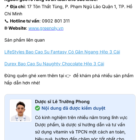
📍
Địa chỉ
: 17 Tôn Thất Tùng, P. Phạm Ngũ Lão Quận 1, TP. Hồ
Chí Minh
📞
Hotline tư vấn
: 0902 801 311
🌐
Website
:
www.greenoly.vn
Sản phẩm liên quan
LifeStyles Bao Cao Su Fantasy Có Gân Ngang Hộp 3 Cái
Durex Bao Cao Su Naughty Chocolate Hộp 3 Cái
Đừng quên ghé xem thêm tại 👉 để khám phá nhiều sản phẩm
hấp dẫn hơn nhé!
Dược sĩ Lê Trường Phong
Nội dung đã được kiểm duyệt
Có kinh nghiệm trên nhiều năm trong lĩnh vực
Dược phẩm, là dược sĩ hướng dẫn và tư vấn
sử dụng vitamin và TPCN một cách an toàn,
hiệu quả, hướng đến chăm sóc tốt nhất cho