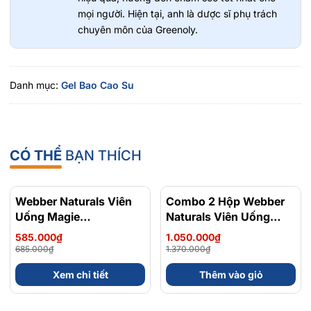
mọi người. Hiện tại, anh là dược sĩ phụ trách
chuyên môn của Greenoly.
Danh mục:
Gel Bao Cao Su
CÓ THỂ
BẠN THÍCH
Webber Naturals Viên
- 15%
Combo 2 Hộp Webber
- 23%
Uống Magie
Naturals Viên Uống
Magnesium
Magie Dễ Dàng Hấp
585.000₫
1.050.000₫
Bisglycinate 200mg -
Làm Dịu Nhẹ Cho Hệ
685.000₫
1.370.000₫
Chính Ngạch Canada,
Tiêu Hóa Magnesium
Xem chi tiết
Thêm vào giỏ
Xuất VAT
Bisglycinate 200mg -
Hộp 120 Viên