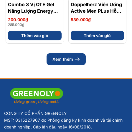
Combo 3 Vị OTE Gel
- 30%
Doppelherz Viên Uống
Năng Lượng Energy
Active Men PLus Hỗ
Gel Kết Hợp
Trợ Tăng Cường Sức
200.000₫
539.000₫
Carbohydrate Điện Giải
Khỏe Sinh Lý Nam Hộp
285.000₫
56gram 82kcal
30 Viên
Thêm vào giỏ
Thêm vào giỏ
Xem thêm
CÔNG TY CỔ PHẦN GREENOLY
MST: 0315227967 do Phòng đăng ký kinh doanh và tài chính
doanh nghiệp. Cấp lần đầu ngày 16/08/2018.