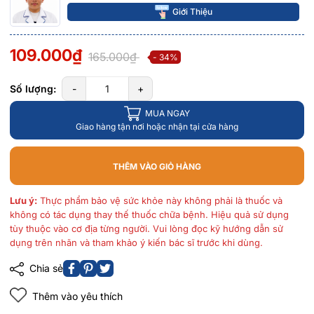
Giới Thiệu
109.000₫
165.000₫
- 34%
Số lượng:
-
+
MUA NGAY
Giao hàng tận nơi hoặc nhận tại cửa hàng
THÊM VÀO GIỎ HÀNG
Lưu ý:
Thực phẩm bảo vệ sức khỏe này không phải là thuốc và
không có tác dụng thay thế thuốc chữa bệnh. Hiệu quả sử dụng
tùy thuộc vào cơ địa từng người. Vui lòng đọc kỹ hướng dẫn sử
dụng trên nhãn và tham khảo ý kiến bác sĩ trước khi dùng.
Chia sẻ
Thêm vào yêu thích