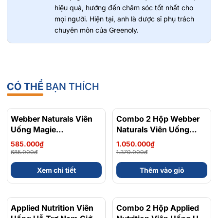
hiệu quả, hướng đến chăm sóc tốt nhất cho
mọi người. Hiện tại, anh là dược sĩ phụ trách
chuyên môn của Greenoly.
CÓ THỂ
BẠN THÍCH
Webber Naturals Viên
- 15%
Combo 2 Hộp Webber
- 23%
Uống Magie
Naturals Viên Uống
Magnesium
Magie Dễ Dàng Hấp
585.000₫
1.050.000₫
Bisglycinate 200mg -
Làm Dịu Nhẹ Cho Hệ
685.000₫
1.370.000₫
Chính Ngạch Canada,
Tiêu Hóa Magnesium
Xem chi tiết
Thêm vào giỏ
Xuất VAT
Bisglycinate 200mg -
Hộp 120 Viên
Applied Nutrition Viên
- 48%
Combo 2 Hộp Applied
- 36%