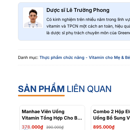
Dược sĩ Lê Trường Phong
Có kinh nghiệm trên nhiều năm trong lĩnh 
vitamin và TPCN một cách an toàn, hiệu quả
là dược sĩ phụ trách chuyên môn của Greeno
Danh mục:
Thực phẩm chức năng - Vitamin cho Mẹ & Bé
SẢN PHẨM
LIÊN QUAN
Manhae Viên Uống
- 3%
Combo 2 Hộp Ele
Vitamin Tổng Hợp Cho Bà
Uống Bổ Sung V
Bầu Manhaé Femmes
Tổng Hợp Mẹ Bầ
378.000₫
895.000₫
390.000₫