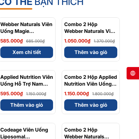
CÓ THỂ
BẠN THÍCH
Webber Naturals Viên
- 15%
Combo 2 Hộp
- 23%
Uống Magie
Webber Naturals Viên
Magnesium
Uống Magie Dễ Dàng
585.000₫
1.050.000₫
685.000₫
1.370.000₫
Bisglycinate 200mg -
Hấp Làm Dịu Nhẹ Cho
Chính Ngạch Canada,
Hệ Tiêu Hóa
Xem chi tiết
Thêm vào giỏ
Xuất VAT
Magnesium
Bisglycinate 200mg -
Hộp 120 Viên
Applied Nutrition Viên
- 48%
Combo 2 Hộp Applied
- 36%
Uống Hỗ Trợ Nam
Nutrition Viên Uống
Giới 120 viên - Chính
Hỗ Trợ Nam Giới 120
595.000₫
1.150.000₫
1.150.000₫
1.800.000₫
Ngạch Anh Quốc, Bán
viên
Chạy
Thêm vào giỏ
Thêm vào giỏ
Codeage Viên Uống
- 8%
Combo 2 Hộp
- 10%
Liposomal
Webber Naturals