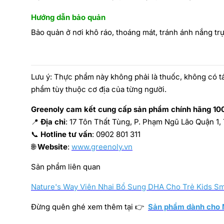
Hướng dẫn bảo quản
Bảo quản ở nơi khô ráo, thoáng mát, tránh ánh nắng trự
Lưu ý: Thực phẩm này không phải là thuốc, không có t
phẩm tùy thuộc cơ địa của từng người.
Greenoly cam kết cung cấp sản phẩm chính hãng 100
📍
Địa chỉ
: 17 Tôn Thất Tùng, P. Phạm Ngũ Lão Quận 1,
📞
Hotline tư vấn
: 0902 801 311
🌐
Website
:
www.greenoly.vn
Sản phẩm liên quan
Nature's Way Viên Nhai Bổ Sung DHA Cho Trẻ Kids Sm
Đừng quên ghé xem thêm tại 👉
Sản phẩm dành cho 