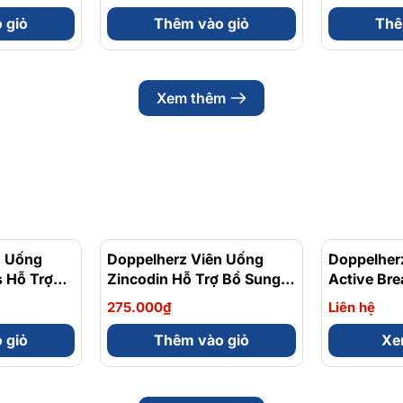
 30 Viên
Multivitamin Úc 200 Viên
Quả Vị Ber
Vita Gumm
 giỏ
Thêm vào giỏ
Thê
Xem thêm
n Uống
Doppelherz Viên Uống
Doppelher
 Hỗ Trợ
Zincodin Hỗ Trợ Bổ Sung
Active Bre
c Khỏe
Kẽm, Tăng Cường Sức Đề
Cường Chứ
275.000₫
Liên hệ
p 30 Viên
Kháng Hộp 30 Viên
Hộp 30 Vi
 giỏ
Thêm vào giỏ
Xem