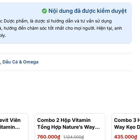
Nội dung đã được kiểm duyệt
vực Dược phẩm, là dược sĩ hướng dẫn và tư vấn sử dụng
, hướng đến chăm sóc tốt nhất cho mọi người. Hiện tại, anh
ly.
,
Dầu Cá & Omega
vit Viên
Combo 2 Hộp Vitamin
- 32%
Combo 3 H
itamin
Tổng Hợp Nature’s Way
Way Kẹo D
u Cho Bé
Complete Daily
Vitamin T
760.000₫
435.000₫
1.124.000₫