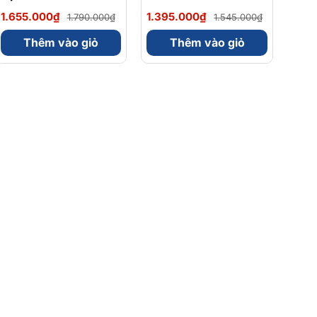
Magnesium Magie
Omega 3 900mg
1.655.000₫
1.395.000₫
1.790.000₫
1.545.000₫
Glycinate Hữu Cơ
EPA/DHA Và
240 Viên - Chính
Magnesium
Thêm vào giỏ
Thêm vào giỏ
Ngạch Mỹ, Xuất VAT
Bisglycinate 200mg
Hỗ Trợ Tim Mạch, Hệ
Tiêu Hoá - Hộp 120
Viên