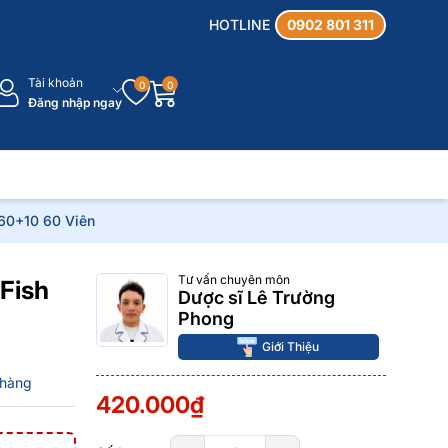
HOTLINE
0902 801 311
Tài khoản
0
0
Đăng nhập ngay
h 60+10 60 Viên
Tư vấn chuyên môn
 Fish
Dược sĩ Lê Trường
Phong
Giới Thiệu
 hàng
420.000₫