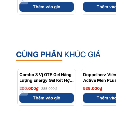
Enceintes Pregnant
Ti Breastfeeding
Women 30 Viên
Thêm vào giỏ
Thêm vào
CÙNG PHÂN
KHÚC GIÁ
Combo 3 Vị OTE Gel Năng
- 30%
Doppelherz Viê
Lượng Energy Gel Kết Hợp
Active Men PLus
Carbohydrate Điện Giải
Tăng Cường Sứ
200.000₫
539.000₫
285.000₫
56gram 82kcal
Sinh Lý Nam Hộ
Thêm vào giỏ
Thêm vào