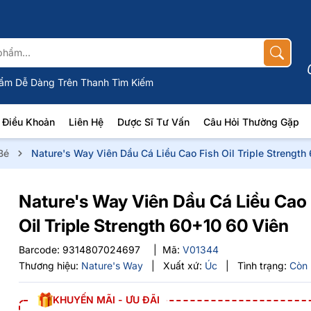
ẩm Dễ Dàng Trên Thanh Tìm Kiếm
Điều Khoản
Liên Hệ
Dược Sĩ Tư Vấn
Câu Hỏi Thường Gặp
Bé
Nature's Way Viên Dầu Cá Liều Cao Fish Oil Triple Strengt
Nature's Way Viên Dầu Cá Liều Cao
Oil Triple Strength 60+10 60 Viên
Barcode:
9314807024697
|
Mã:
V01344
Thương hiệu:
Nature's Way
|
Xuất xứ:
Úc
|
Tình trạng:
Còn
KHUYẾN MÃI - ƯU ĐÃI