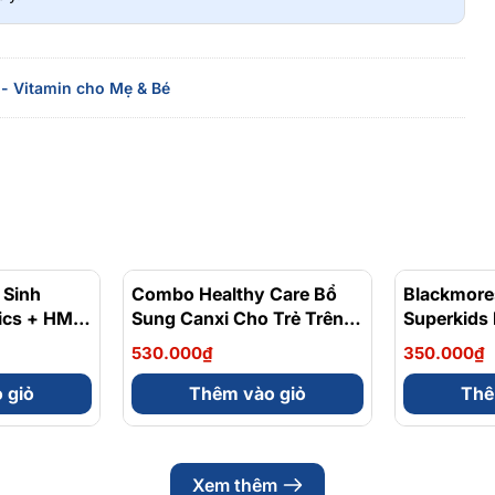
- Vitamin cho Mẹ & Bé
 Sinh
Combo Healthy Care Bổ
Blackmore
tics + HMO
Sung Canxi Cho Trẻ Trên 4
Superkids
 7 Tuổi 28
Tháng Tuổi Milk Calcium
Bổ Sung V
530.000₫
350.000₫
60 Viên & DHA Cho Bé Từ
60 Viên
4 Tháng Tuổi 60 Viên
 giỏ
Thêm vào giỏ
Thê
Xem thêm