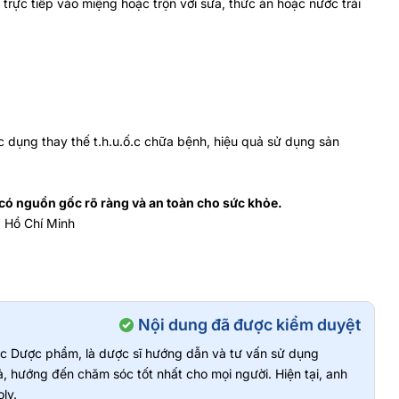
trực tiếp vào miệng hoặc trộn với sữa, thức ăn hoặc nước trái
c dụng thay thế t.h.u.ố.c chữa bệnh, hiệu quả sử dụng sản
ó nguồn gốc rõ ràng và an toàn cho sức khỏe.
. Hồ Chí Minh
Nội dung đã được kiểm duyệt
vực Dược phẩm, là dược sĩ hướng dẫn và tư vấn sử dụng
, hướng đến chăm sóc tốt nhất cho mọi người. Hiện tại, anh
ly.