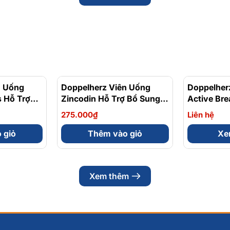
n Uống
Doppelherz Viên Uống
Doppelher
 Hỗ Trợ
Zincodin Hỗ Trợ Bổ Sung
Active Bre
c Khỏe
Kẽm, Tăng Cường Sức Đề
Cường Chứ
275.000₫
Liên hệ
p 30 Viên
Kháng Hộp 30 Viên
Hộp 30 Vi
 giỏ
Thêm vào giỏ
Xem
Xem thêm