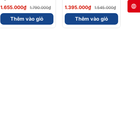
Magnesium Magie
Omega 3 900mg
1.655.000₫
1.395.000₫
1.790.000₫
1.545.000₫
Glycinate Hữu Cơ
EPA/DHA Và
240 Viên - Chính
Magnesium
Thêm vào giỏ
Thêm vào giỏ
Ngạch Mỹ, Xuất VAT
Bisglycinate 200mg
Hỗ Trợ Tim Mạch, Hệ
Tiêu Hoá - Hộp 120
Viên