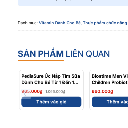
Danh mục:
Vitamin Dành Cho Bé,
Thực phẩm chức năng 
SẢN PHẨM
LIÊN QUAN
PediaSure Úc Nắp Tím Sữa
- 9%
Biostime Men Vi
Dành Cho Bé Từ 1 Đến 10
Children Probio
Tuổi Hộp 850g
Cho Bé Từ 0 Đến
965.000₫
960.000₫
1.066.000₫
Gói
Thêm vào giỏ
Thêm vào