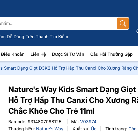
ẩm Dễ Dàng Trên Thanh Tìm Kiếm
Điều Khoản
Liên Hệ
Dược Sĩ Tư Vấn
Câu Hỏi Thường Gặp
ds Smart Dạng Giọt D3K2 Hỗ Trợ Hấp Thu Canxi Cho Xương Răng Ch
Nature's Way Kids Smart Dạng Giọ
Hỗ Trợ Hấp Thu Canxi Cho Xương R
Chắc Khỏe Cho Trẻ 11ml
Barcode:
9314807088125
|
Mã:
V03974
Thương hiệu:
Nature's Way
|
Xuất xứ:
Úc
|
Tình trạng:
Còn