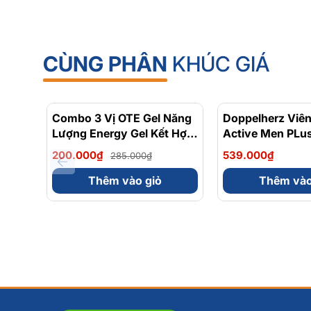
CÙNG PHÂN
KHÚC GIÁ
Combo 3 Vị OTE Gel Năng
- 30%
Doppelherz Viê
Lượng Energy Gel Kết Hợp
Active Men PLus
Carbohydrate Điện Giải
Tăng Cường Sứ
200.000₫
539.000₫
285.000₫
56gram 82kcal
Sinh Lý Nam Hộ
Thêm vào giỏ
Thêm vào