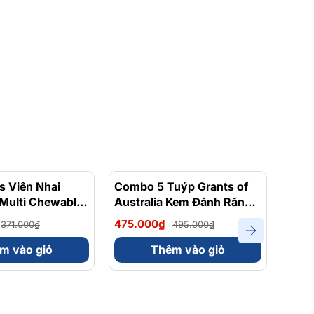
s Viên Nhai
- 6%
Combo 5 Tuýp Grants of
- 4%
Comb
 Multi Chewables
Australia Kem Đánh Răng
Aust
itamin Cho Bé
Hữu Cơ Cho Bé Vị Dâu
Hữu 
475.000₫
475.
371.000₫
495.000₫
Strawberry 75g
Quất
m vào giỏ
Thêm vào giỏ