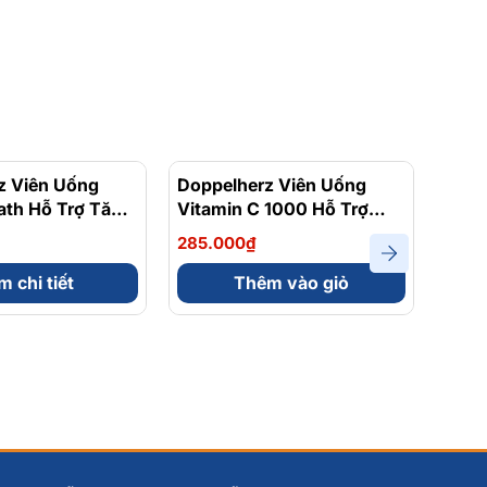
z Viên Uống
Doppelherz Viên Uống
Dopp
ath Hỗ Trợ Tăng
Vitamin C 1000 Hỗ Trợ
Vita
c Năng Phổi
Tăng Cường Sức Đề Kháng
Mạnh
285.000₫
395.
ên
Hộp 30 Viên
 chi tiết
Thêm vào giỏ