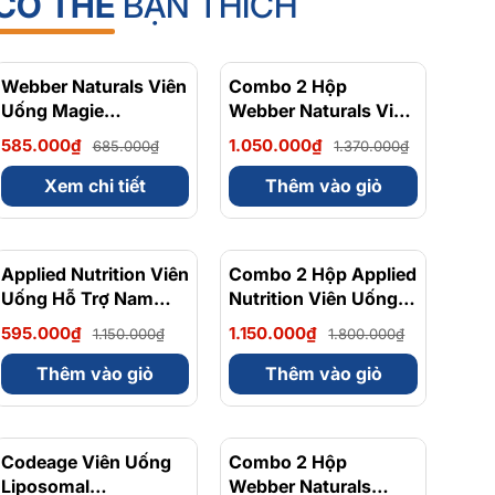
CÓ THỂ
BẠN THÍCH
Webber Naturals Viên
- 15%
Combo 2 Hộp
- 23%
Uống Magie
Webber Naturals Viên
Magnesium
Uống Magie Dễ Dàng
585.000₫
1.050.000₫
685.000₫
1.370.000₫
Bisglycinate 200mg -
Hấp Làm Dịu Nhẹ Cho
Chính Ngạch Canada,
Hệ Tiêu Hóa
Xem chi tiết
Thêm vào giỏ
Xuất VAT
Magnesium
Bisglycinate 200mg -
Hộp 120 Viên
Applied Nutrition Viên
- 48%
Combo 2 Hộp Applied
- 36%
Uống Hỗ Trợ Nam
Nutrition Viên Uống
Giới 120 viên - Chính
Hỗ Trợ Nam Giới 120
595.000₫
1.150.000₫
1.150.000₫
1.800.000₫
Ngạch Anh Quốc, Bán
viên
Chạy
Thêm vào giỏ
Thêm vào giỏ
Codeage Viên Uống
- 8%
Combo 2 Hộp
- 10%
Liposomal
Webber Naturals