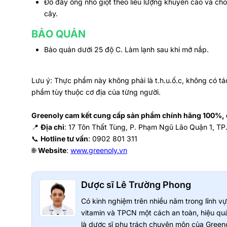
Đổ đầy ống nhỏ giọt theo liều lượng khuyến cáo và cho 
cây.
BẢO QUẢN
Bảo quản dưới 25 độ C. Làm lạnh sau khi mở nắp.
Lưu ý: Thực phẩm này không phải là t.h.u.ố.c, không có tá
phẩm tùy thuộc cơ địa của từng người.
Greenoly cam kết cung cấp sản phẩm chính hãng 100%, c
📍
Địa chỉ
: 17 Tôn Thất Tùng, P. Phạm Ngũ Lão Quận 1, TP
📞
Hotline tư vấn
: 0902 801 311
🌐
Website
:
www.greenoly.vn
Dược sĩ Lê Trường Phong
Có kinh nghiệm trên nhiều năm trong lĩnh 
vitamin và TPCN một cách an toàn, hiệu quả
là dược sĩ phụ trách chuyên môn của Greeno