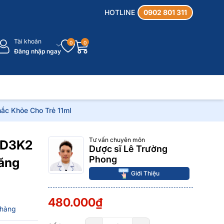
HOTLINE
0902 801 311
Tài khoản
0
0
Đăng nhập ngay
ắc Khỏe Cho Trẻ 11ml
Tư vấn chuyên môn
t D3K2
Dược sĩ Lê Trường
Phong
ăng
Giới Thiệu
480.000₫
 hàng