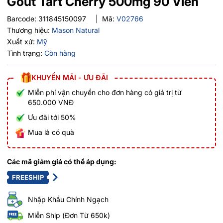
Gout Tart Cherry 500mg 90 Viên
Barcode:
311845150097
|
Mã:
V02766
Thương hiệu:
Mason Natural
Xuất xứ:
Mỹ
Tình trạng:
Còn hàng
KHUYẾN MÃI - ƯU ĐÃI
Miễn phí vận chuyển cho đơn hàng có giá trị từ
650.000 VNĐ
Ưu đãi tới 50%
Mua là có quà
Các mã giảm giá có thể áp dụng:
FREESHIP
Nhập Khẩu Chính Ngạch
Miễn Ship (Đơn Từ 650k)