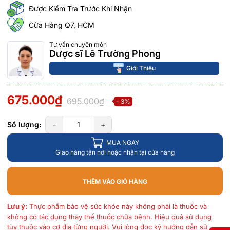
Được Kiểm Tra Trước Khi Nhận
Cửa Hàng Q7, HCM
Tư vấn chuyên môn
Dược sĩ Lê Trường Phong
Giới Thiệu
675.000₫
695.000₫
- 3%
Số lượng:
-
+
MUA NGAY
Giao hàng tận nơi hoặc nhận tại cửa hàng
THÊM VÀO GIỎ HÀNG
Lưu ý:
Thực phẩm bảo vệ sức khỏe này không phải là thuốc và
không có tác dụng thay thế thuốc chữa bệnh. Hiệu quả sử dụng
tùy thuộc vào cơ địa từng người. Vui lòng đọc kỹ hướng dẫn sử