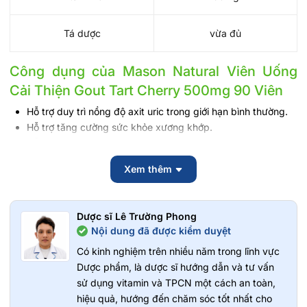
Tá dược
vừa đủ
Công dụng của Mason Natural Viên Uống
Cải Thiện Gout Tart Cherry 500mg 90 Viên
Hỗ trợ duy trì nồng độ axit uric trong giới hạn bình thường.
Hỗ trợ tăng cường sức khỏe xương khớp.
Hỗ trợ cải thiện sự linh hoạt và thoải mái trong vận động
hằng ngày.
Xem thêm
Hỗ trợ chống oxy hóa và bảo vệ tế bào trước tác động của
gốc tự do.
Hỗ trợ nâng cao sức khỏe tổng thể cho người trưởng thành.
Dược sĩ Lê Trường Phong
Bổ sung các dưỡng chất từ thiên nhiên giúp cơ thể duy trì
Nội dung đã được kiểm duyệt
trạng thái khỏe mạnh.
Có kinh nghiệm trên nhiều năm trong lĩnh vực
Đối tượng sử dụng Mason Natural Viên Uống
Dược phẩm, là dược sĩ hướng dẫn và tư vấn
Cải Thiện Gout Tart Cherry 500mg 90 Viên?
sử dụng vitamin và TPCN một cách an toàn,
hiệu quả, hướng đến chăm sóc tốt nhất cho
Người trưởng thành từ 18 tuổi trở lên.