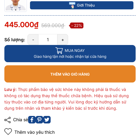
Giới Thiệu
445.000₫
569.000₫
- 22%
Số lượng:
-
+
MUA NGAY
Giao hàng tận nơi hoặc nhận tại cửa hàng
THÊM VÀO GIỎ HÀNG
Lưu ý:
Thực phẩm bảo vệ sức khỏe này không phải là thuốc và
không có tác dụng thay thế thuốc chữa bệnh. Hiệu quả sử dụng
tùy thuộc vào cơ địa từng người. Vui lòng đọc kỹ hướng dẫn sử
dụng trên nhãn và tham khảo ý kiến bác sĩ trước khi dùng.
Chia sẻ
Thêm vào yêu thích