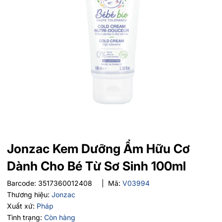
Jonzac Kem Dưỡng Ẩm Hữu Cơ
Dành Cho Bé Từ Sơ Sinh 100ml
Barcode:
3517360012408
|
Mã:
V03994
Thương hiệu:
Jonzac
Xuất xứ:
Pháp
Tình trạng:
Còn hàng