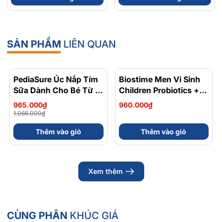
Hoá - Hộp 120 Viên
SẢN PHẨM
LIÊN QUAN
PediaSure Úc Nắp Tím
- 9%
Biostime Men Vi Sinh
Sữa Dành Cho Bé Từ 1
Children Probiotics +
Đến 10 Tuổi Hộp 850g
HMO Cho Bé Từ 0 Đến
965.000₫
960.000₫
7 Tuổi 28 Gói
1.066.000₫
Thêm vào giỏ
Thêm vào giỏ
Xem thêm
CÙNG PHÂN
KHÚC GIÁ