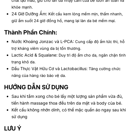
chất tạo màu, giữ cho làn da nhạy cảm của bé luôn an toàn và
khỏe mạnh.
24 Giờ Dưỡng Ẩm:
Kết cấu kem lỏng mềm mịn, thấm nhanh,
giữ ẩm suốt 24 giờ đồng hồ, mang lại làn da bé mềm mại.
Thành Phần Chính:
Nước Khoáng Jonzac và L-PCA:
Cung cấp độ ẩm tức thì, hỗ
trợ kháng viêm vùng da bị tổn thương.
Lactic Acid & Squalane:
Duy trì độ ẩm cho da, ngăn chặn tình
trạng khô da.
Dầu Thực Vật Hữu Cơ và Lactobacillus:
Tăng cường chức
năng của hàng rào bảo vệ da.
HƯỚNG DẪN SỬ DỤNG
Sau khi tắm xong cho bé lấy một lượng sản phẩm vừa đủ,
tiến hành massage thoa đều trên da mặt và body của bé.
Kết cấu không nhờn dính, có thể mặc quần áo ngay sau khi
sử dụng
LƯU Ý