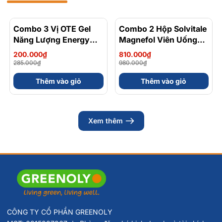
Combo 3 Vị OTE Gel
- 30%
Combo 2 Hộp Solvitale
- 17%
Năng Lượng Energy
Magnefol Viên Uống
Gel Kết Hợp
Magnesium
200.000₫
810.000₫
Carbohydrate Điện Giải
Bisglycinate + Vitamin
285.000₫
980.000₫
56gram 82kcal
nhóm B (Hộp 30 Viên)
Thêm vào giỏ
Thêm vào giỏ
Xem thêm
CÔNG TY CỔ PHẦN GREENOLY