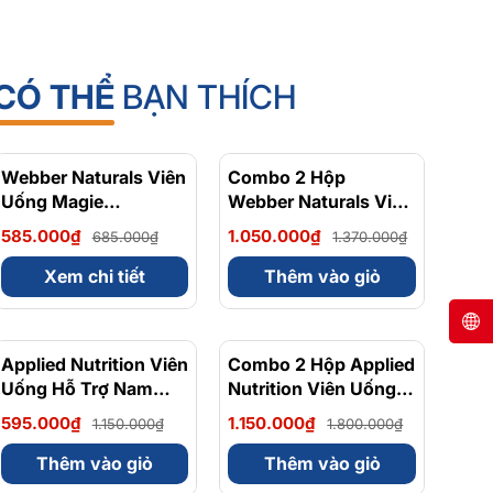
CÓ THỂ
BẠN THÍCH
Webber Naturals Viên
- 15%
Combo 2 Hộp
- 23%
Uống Magie
Webber Naturals Viên
Magnesium
Uống Magie Dễ Dàng
585.000₫
1.050.000₫
685.000₫
1.370.000₫
Bisglycinate 200mg -
Hấp Làm Dịu Nhẹ Cho
Chính Ngạch Canada,
Hệ Tiêu Hóa
Xem chi tiết
Thêm vào giỏ
Xuất VAT
Magnesium
Bisglycinate 200mg -
Hộp 120 Viên
Applied Nutrition Viên
- 48%
Combo 2 Hộp Applied
- 36%
Uống Hỗ Trợ Nam
Nutrition Viên Uống
Giới 120 viên - Chính
Hỗ Trợ Nam Giới 120
595.000₫
1.150.000₫
1.150.000₫
1.800.000₫
Ngạch Anh Quốc, Bán
viên
Chạy
Thêm vào giỏ
Thêm vào giỏ