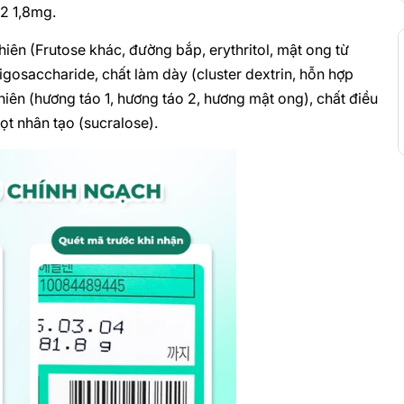
B2 1,8mg.
hiên (Frutose khác, đường bắp, erythritol, mật ong từ
igosaccharide, chất làm dày (cluster dextrin, hỗn hợp
hiên (hương táo 1, hương táo 2, hương mật ong), chất điều
gọt nhân tạo (sucralose).