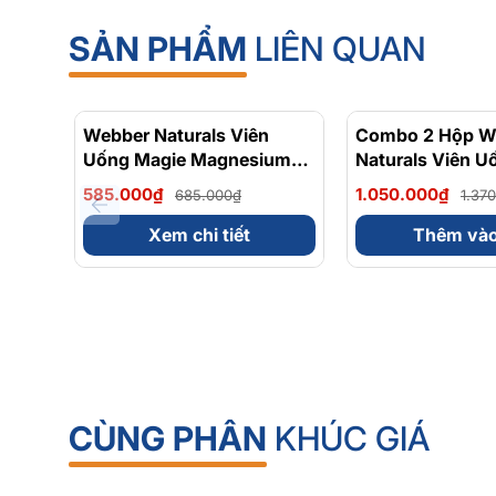
SẢN PHẨM
LIÊN QUAN
Webber Naturals Viên
- 15%
Combo 2 Hộp W
Uống Magie Magnesium
Naturals Viên U
Bisglycinate 200mg -
Dễ Dàng Hấp Là
585.000₫
1.050.000₫
685.000₫
1.37
Chính Ngạch Canada, Xuất
Cho Hệ Tiêu Hó
VAT
Magnesium Bisg
Xem chi tiết
Thêm vào
200mg - Hộp 12
CÙNG PHÂN
KHÚC GIÁ