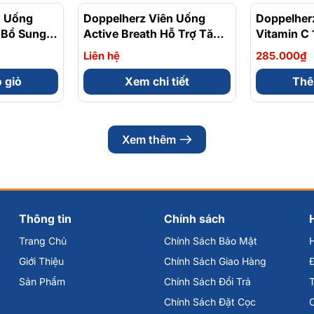
n Uống
Doppelherz Viên Uống
Doppelher
 Bổ Sung
Active Breath Hỗ Trợ Tăng
Vitamin C
ng Sức Đề
Cường Chức Năng Phổi
Tăng Cườn
Liên hệ
285.000₫
iên
Hộp 30 Viên
Hộp 30 Vi
 giỏ
Xem chi tiết
Thê
 và không có tác dụng thay thế thuốc chữa bệnh. Hiệu quả sử
Xem thêm
 dẫn sử dụng trên nhãn và tham khảo ý kiến bác sĩ trước khi dùng.
00%, có nguồn gốc rõ ràng và an toàn cho sức khỏe.
hường Tân Hưng
Thông tin
Chính sách
Trang Chủ
Chính Sách Bảo Mật
Giới Thiệu
Chính Sách Giao Hàng
Đ
Sản Phẩm
Chính Sách Đổi Trả
Chính Sách Đặt Cọc