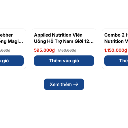
ebber
- 23%
Applied Nutrition Viên
- 48%
Combo 2 H
ống Magie
Uống Hỗ Trợ Nam Giới 120
Nutrition 
m Dịu Nhẹ
viên - Chính Ngạch Anh
Nam Giới 1
595.000₫
1.150.000₫
0.000₫
1.150.000₫
a
Quốc, Bán Chạy
lycinate
 giỏ
Thêm vào giỏ
Thê
0 Viên
Xem thêm