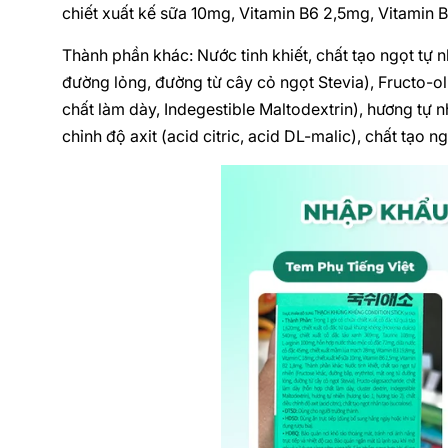
chiết xuất kế sữa 10mg, Vitamin B6 2,5mg, Vitamin 
Thành phần khác: Nước tinh khiết, chất tạo ngọt tự n
đường lỏng, đường từ cây cỏ ngọt Stevia), Fructo-ol
chất làm dày, Indegestible Maltodextrin), hương tự n
chỉnh độ axit (acid citric, acid DL-malic), chất tạo n