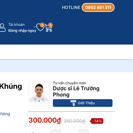
HOTLINE
0902 801 311
Tài khoản
0
0
Đăng nhập ngay
Tư vấn chuyên môn
 Khúng
Dược sĩ Lê Trường
Phong
Giới Thiệu
 hàng
300.000₫
350.000₫
- 14%