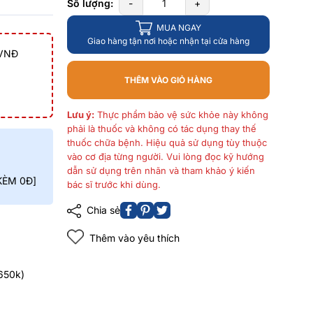
Số lượng:
-
+
MUA NGAY
Giao hàng tận nơi hoặc nhận tại cửa hàng
 VNĐ
THÊM VÀO GIỎ HÀNG
Lưu ý:
Thực phẩm bảo vệ sức khỏe này không
phải là thuốc và không có tác dụng thay thế
thuốc chữa bệnh. Hiệu quả sử dụng tùy thuộc
vào cơ địa từng người. Vui lòng đọc kỹ hướng
dẫn sử dụng trên nhãn và tham khảo ý kiến
 KÈM 0Đ]
bác sĩ trước khi dùng.
Chia sẻ
Thêm vào yêu thích
650k)