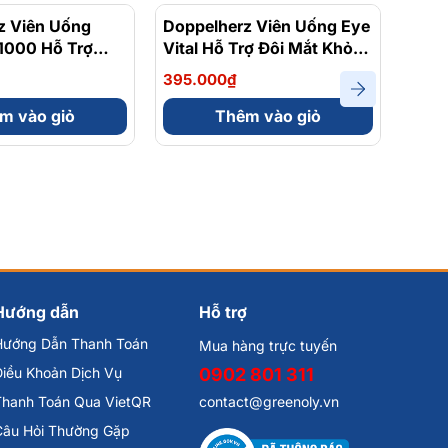
z Viên Uống
Doppelherz Viên Uống Eye
Dopp
 1000 Hỗ Trợ
Vital Hỗ Trợ Đôi Mắt Khỏe
Akti
g Sức Đề Kháng
Mạnh Hộp 30 Viên
Bổ S
395.000₫
392.
ên
Giảm
m vào giỏ
Thêm vào giỏ
Hướng dẫn
Hỗ trợ
Hướng Dẫn Thanh Toán
Mua hàng trực tuyến
iều Khoản Dịch Vụ
0902 801 311
Thanh Toán Qua VietQR
contact@greenoly.vn
Câu Hỏi Thường Gặp