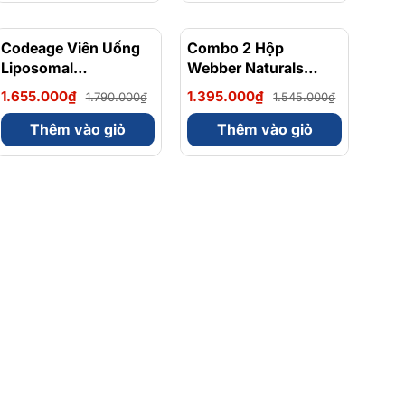
Codeage Viên Uống
- 8%
Combo 2 Hộp
- 10%
Liposomal
Webber Naturals
Magnesium Magie
Omega 3 900mg
1.655.000₫
1.395.000₫
1.790.000₫
1.545.000₫
Glycinate Hữu Cơ
EPA/DHA Và
240 Viên - Chính
Magnesium
Thêm vào giỏ
Thêm vào giỏ
Ngạch Mỹ, Xuất VAT
Bisglycinate 200mg
Hỗ Trợ Tim Mạch, Hệ
Tiêu Hoá - Hộp 120
Viên