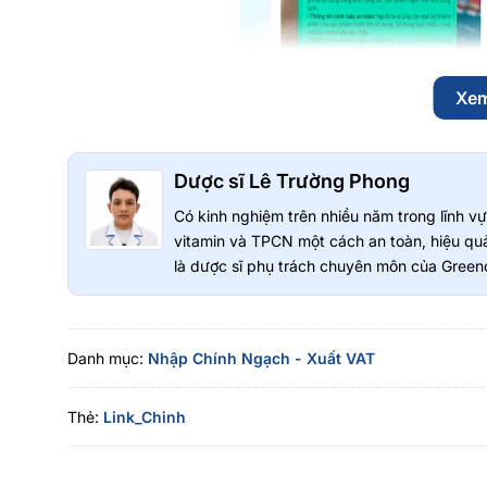
Xe
Dược sĩ Lê Trường Phong
Có kinh nghiệm trên nhiều năm trong lĩnh 
vitamin và TPCN một cách an toàn, hiệu quả
Hướng dẫn sử dụng
là dược sĩ phụ trách chuyên môn của Greeno
Ăn trực tiếp
Hướng dẫn bảo quản
Danh mục:
Nhập Chính Ngạch - Xuất VAT
Bảo quản ở nơi khô ráo, thoáng mát, tránh ánh nắng trự
Thẻ:
Link_Chinh