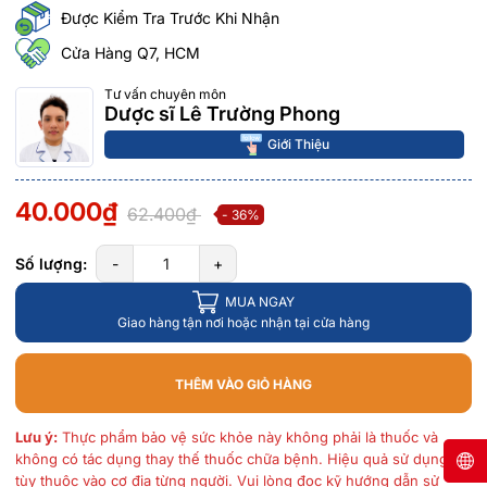
Được Kiểm Tra Trước Khi Nhận
Cửa Hàng Q7, HCM
Tư vấn chuyên môn
Dược sĩ Lê Trường Phong
Giới Thiệu
40.000₫
62.400₫
- 36%
Số lượng:
-
+
MUA NGAY
Giao hàng tận nơi hoặc nhận tại cửa hàng
THÊM VÀO GIỎ HÀNG
Lưu ý:
Thực phẩm bảo vệ sức khỏe này không phải là thuốc và
không có tác dụng thay thế thuốc chữa bệnh. Hiệu quả sử dụng
tùy thuộc vào cơ địa từng người. Vui lòng đọc kỹ hướng dẫn sử