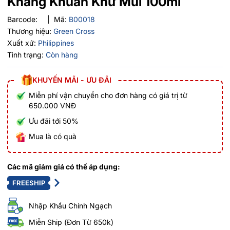
Kháng Khuẩn Khử Mùi 100ml
Barcode:
|
Mã:
B00018
Thương hiệu:
Green Cross
Xuất xứ:
Philippines
Tình trạng:
Còn hàng
KHUYẾN MÃI - ƯU ĐÃI
Miễn phí vận chuyển cho đơn hàng có giá trị từ
650.000 VNĐ
Ưu đãi tới 50%
Mua là có quà
Các mã giảm giá có thể áp dụng:
FREESHIP
Nhập Khẩu Chính Ngạch
Miễn Ship (Đơn Từ 650k)