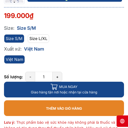
199.000₫
Size:
Size S/M
Size S/M
Size L/XL
Xuất xứ:
Việt Nam
Việt Nam
Số lượng:
-
+
MUA NGAY
Giao hàng tận nơi hoặc nhận tại cửa hàng
THÊM VÀO GIỎ HÀNG
Lưu ý:
Thực phẩm bảo vệ sức khỏe này không phải là thuốc và