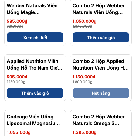
Webber Naturals Viên
- 15%
Combo 2 Hộp Webber
- 23%
Uống Magie
Naturals Viên Uống
Magnesium
Magie Dễ Dàng Hấp
585.000₫
1.050.000₫
Bisglycinate 200mg -
Làm Dịu Nhẹ Cho Hệ
685.000₫
1.370.000₫
Chính Ngạch Canada,
Tiêu Hóa Magnesium
Xem chi tiết
Thêm vào giỏ
Xuất VAT
Bisglycinate 200mg -
Hộp 120 Viên
Applied Nutrition Viên
- 48%
Combo 2 Hộp Applied
Uống Hỗ Trợ Nam Giới
Nutrition Viên Uống Hỗ
120 viên - Chính Ngạch
Trợ Nam Giới 120 viên
595.000₫
1.150.000₫
Anh Quốc, Bán Chạy
1.150.000₫
1.800.000₫
Thêm vào giỏ
Hết hàng
Codeage Viên Uống
- 8%
Combo 2 Hộp Webber
- 10%
Liposomal Magnesium
Naturals Omega 3
Magie Glycinate Hữu Cơ
900mg EPA/DHA Và
1.655.000₫
1.395.000₫