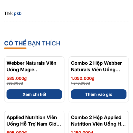
Thẻ:
pkb
CÓ THỂ
BẠN THÍCH
Webber Naturals Viên
- 15%
Combo 2 Hộp Webber
- 23%
Uống Magie
Naturals Viên Uống
Magnesium
Magie Dễ Dàng Hấp
585.000₫
1.050.000₫
Bisglycinate 200mg -
Làm Dịu Nhẹ Cho Hệ
685.000₫
1.370.000₫
Chính Ngạch Canada,
Tiêu Hóa Magnesium
Xem chi tiết
Thêm vào giỏ
Xuất VAT
Bisglycinate 200mg -
Hộp 120 Viên
Applied Nutrition Viên
- 48%
Combo 2 Hộp Applied
- 36%
Uống Hỗ Trợ Nam Giới
Nutrition Viên Uống Hỗ
120 viên - Chính Ngạch
Trợ Nam Giới 120 viên
595.000₫
1.150.000₫