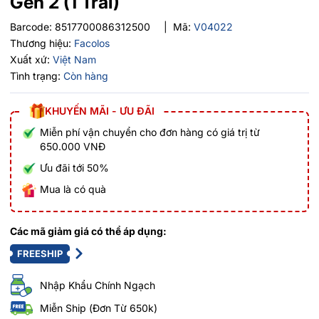
Gen 2 (1 Trái)
Barcode:
8517700086312500
|
Mã:
V04022
Thương hiệu:
Facolos
Xuất xứ:
Việt Nam
Tình trạng:
Còn hàng
KHUYẾN MÃI - ƯU ĐÃI
Miễn phí vận chuyển cho đơn hàng có giá trị từ
650.000 VNĐ
Ưu đãi tới 50%
Mua là có quà
Các mã giảm giá có thể áp dụng:
FREESHIP
Nhập Khẩu Chính Ngạch
Miễn Ship (Đơn Từ 650k)