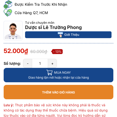
Được Kiểm Tra Trước Khi Nhận
Cửa Hàng Q7, HCM
Tư vấn chuyên môn
Dược sĩ Lê Trường Phong
Giới Thiệu
52.000₫
60.000₫
- 13%
Số lượng:
-
+
MUA NGAY
Giao hàng tận nơi hoặc nhận tại cửa hàng
THÊM VÀO GIỎ HÀNG
Lưu ý:
Thực phẩm bảo vệ sức khỏe này không phải là thuốc và
không có tác dụng thay thế thuốc chữa bệnh. Hiệu quả sử dụng
tùy thuộc vào cơ địa từng người. Vui lòng đọc kỹ hướng dẫn sử