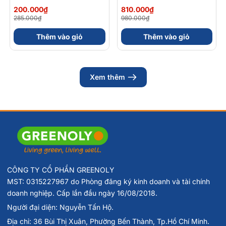
Gel Kết Hợp
Magnesium
200.000₫
810.000₫
Carbohydrate Điện Giải
Bisglycinate + Vitamin
285.000₫
980.000₫
56gram 82kcal
nhóm B (Hộp 30 Viên)
Thêm vào giỏ
Thêm vào giỏ
Xem thêm
CÔNG TY CỔ PHẦN GREENOLY
MST: 0315227967 do Phòng đăng ký kinh doanh và tài chính
doanh nghiệp. Cấp lần đầu ngày 16/08/2018.
Người đại diện: Nguyễn Tấn Hộ.
Địa chỉ: 36 Bùi Thị Xuân, Phường Bến Thành, Tp.Hồ Chí Minh.