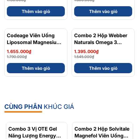
Thêm vào giỏ
Thêm vào giỏ
Codeage Viên Uống
- 8%
Combo 2 Hộp Webber
- 10%
Liposomal Magnesium
Naturals Omega 3
Magie Glycinate Hữu Cơ
900mg EPA/DHA Và
1.655.000₫
1.395.000₫
240 Viên - Chính Ngạch
Magnesium
1.790.000₫
1.545.000₫
Mỹ, Xuất VAT
Bisglycinate 200mg Hỗ
Thêm vào giỏ
Thêm vào giỏ
Trợ Tim Mạch, Hệ Tiêu
Hoá - Hộp 120 Viên
CÙNG PHÂN
KHÚC GIÁ
Combo 3 Vị OTE Gel
- 30%
Combo 2 Hộp Solvitale
- 17%
Năng Lượng Energy
Magnefol Viên Uống