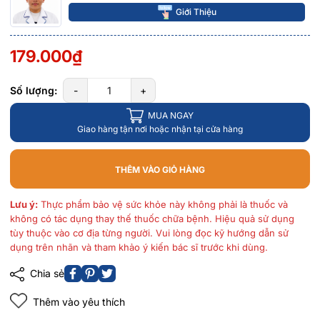
Giới Thiệu
179.000₫
Số lượng:
-
+
MUA NGAY
Giao hàng tận nơi hoặc nhận tại cửa hàng
THÊM VÀO GIỎ HÀNG
Lưu ý:
Thực phẩm bảo vệ sức khỏe này không phải là thuốc và
không có tác dụng thay thế thuốc chữa bệnh. Hiệu quả sử dụng
tùy thuộc vào cơ địa từng người. Vui lòng đọc kỹ hướng dẫn sử
dụng trên nhãn và tham khảo ý kiến bác sĩ trước khi dùng.
Chia sẻ
Thêm vào yêu thích