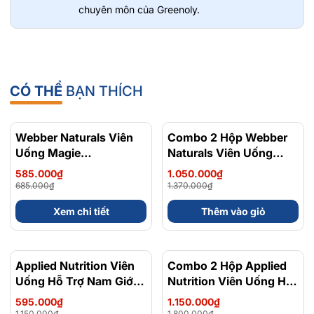
chuyên môn của Greenoly.
CÓ THỂ
BẠN THÍCH
Webber Naturals Viên
- 15%
Combo 2 Hộp Webber
- 23%
Uống Magie
Naturals Viên Uống
Magnesium
Magie Dễ Dàng Hấp
585.000₫
1.050.000₫
Bisglycinate 200mg -
Làm Dịu Nhẹ Cho Hệ
685.000₫
1.370.000₫
Chính Ngạch Canada,
Tiêu Hóa Magnesium
Xem chi tiết
Thêm vào giỏ
Xuất VAT
Bisglycinate 200mg -
Hộp 120 Viên
Applied Nutrition Viên
- 48%
Combo 2 Hộp Applied
- 36%
Uống Hỗ Trợ Nam Giới
Nutrition Viên Uống Hỗ
120 viên - Chính Ngạch
Trợ Nam Giới 120 viên
595.000₫
1.150.000₫
Anh Quốc, Bán Chạy
1.150.000₫
1.800.000₫