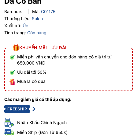
Da Cơ Bản
Barcode:
|
Mã:
C01175
Thương hiệu:
Sukin
Xuất xứ:
Úc
Tình trạng:
Còn hàng
KHUYẾN MÃI - ƯU ĐÃI
Miễn phí vận chuyển cho đơn hàng có giá trị từ
650.000 VNĐ
Ưu đãi tới 50%
Mua là có quà
Các mã giảm giá có thể áp dụng:
FREESHIP
Nhập Khẩu Chính Ngạch
Miễn Ship (Đơn Từ 650k)