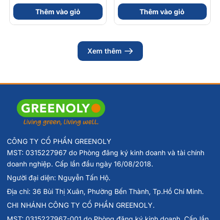
56gram 82kcal
nhóm B (Hộp 30 Viên)
🌐
Website:
greenoly.vn
Thêm vào giỏ
Thêm vào giỏ
📩
Email:
contact@greenoly.vn
Xem thêm
CÔNG TY CỔ PHẦN GREENOLY
MST: 0315227967 do Phòng đăng ký kinh doanh và tài chính
doanh nghiệp. Cấp lần đầu ngày 16/08/2018.
Người đại diện: Nguyễn Tấn Hộ.
Địa chỉ: 36 Bùi Thị Xuân, Phường Bến Thành, Tp.Hồ Chí Minh.
CHI NHÁNH CÔNG TY CỔ PHẦN GREENOLY.
MST: 0315227967-001 do Phòng đăng ký kinh doanh. Cấp lần