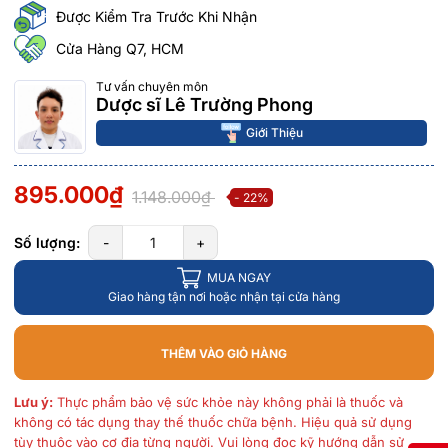
Được Kiểm Tra Trước Khi Nhận
Cửa Hàng Q7, HCM
Tư vấn chuyên môn
Dược sĩ Lê Trường Phong
Giới Thiệu
895.000₫
1.148.000₫
- 22%
Số lượng:
-
+
MUA NGAY
Giao hàng tận nơi hoặc nhận tại cửa hàng
THÊM VÀO GIỎ HÀNG
Lưu ý:
Thực phẩm bảo vệ sức khỏe này không phải là thuốc và
không có tác dụng thay thế thuốc chữa bệnh. Hiệu quả sử dụng
tùy thuộc vào cơ địa từng người. Vui lòng đọc kỹ hướng dẫn sử