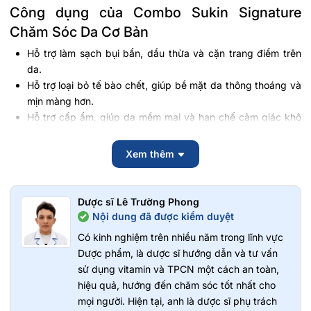
Công dụng của Combo Sukin Signature
Chăm Sóc Da Cơ Bản
Hỗ trợ làm sạch bụi bẩn, dầu thừa và cặn trang điểm trên
da.
Hỗ trợ loại bỏ tế bào chết, giúp bề mặt da thông thoáng và
mịn màng hơn.
Hỗ trợ cấp ẩm, giúp da mềm mại và hạn chế cảm giác khô
căng sau khi làm sạch.
Hỗ trợ duy trì hàng rào bảo vệ da nhờ các thành phần dầu
Xem thêm
thực vật và chiết xuất thiên nhiên.
Góp phần giúp làn da trông tươi sáng và khỏe mạnh hơn khi
sử dụng đều đặn.
Dược sĩ Lê Trường Phong
Nội dung đã được kiểm duyệt
Đối tượng sử dụng Combo Sukin Signature
Có kinh nghiệm trên nhiều năm trong lĩnh vực
Chăm Sóc Da Cơ Bản
Dược phẩm, là dược sĩ hướng dẫn và tư vấn
Sản phẩm phù hợp với:
sử dụng vitamin và TPCN một cách an toàn,
hiệu quả, hướng đến chăm sóc tốt nhất cho
Người trưởng thành có nhu cầu chăm sóc da hằng ngày.
mọi người. Hiện tại, anh là dược sĩ phụ trách
Da thường, da khô và da hỗn hợp.