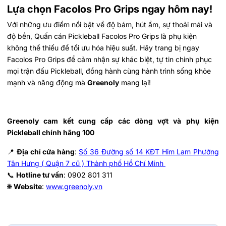
Lựa chọn Facolos Pro Grips ngay hôm nay!
Với những ưu điểm nổi bật về độ bám, hút ẩm, sự thoải mái và
độ bền, Quấn cán Pickleball Facolos Pro Grips là phụ kiện
không thể thiếu để tối ưu hóa hiệu suất. Hãy trang bị ngay
Facolos Pro Grips để cảm nhận sự khác biệt, tự tin chinh phục
mọi trận đấu Pickleball, đồng hành cùng hành trình sống khỏe
mạnh và năng động mà
Greenoly
mang lại!
Greenoly cam kết cung cấp các dòng vợt và phụ kiện
Pickleball chính hãng 100
📍
Địa chỉ cửa hàng
:
Số 36 Đường số 14 KĐT Him Lam Phường
Tân Hưng ( Quận 7 cũ ) Thành phố Hồ Chí Minh
📞
Hotline tư vấn
: 0902 801 311
🌐
Website
:
www.greenoly.vn