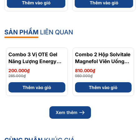
Thêm vào giỏ
Thêm vào giỏ
Trợ Tim Mạch, Hệ Tiêu
Hoá - Hộp 120 Viên
SẢN PHẨM
LIÊN QUAN
Combo 3 Vị OTE Gel
- 30%
Combo 2 Hộp Solvitale
- 17%
Năng Lượng Energy
Magnefol Viên Uống
Gel Kết Hợp
Magnesium
200.000₫
810.000₫
Carbohydrate Điện Giải
Bisglycinate + Vitamin
285.000₫
980.000₫
56gram 82kcal
nhóm B (Hộp 30 Viên)
Thêm vào giỏ
Thêm vào giỏ
Xem thêm