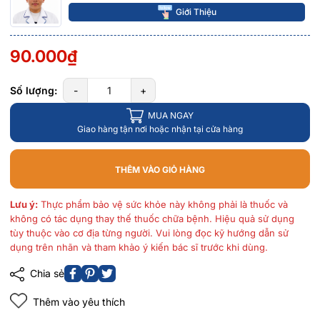
Giới Thiệu
90.000₫
Số lượng:
-
+
MUA NGAY
Giao hàng tận nơi hoặc nhận tại cửa hàng
THÊM VÀO GIỎ HÀNG
Lưu ý:
Thực phẩm bảo vệ sức khỏe này không phải là thuốc và
không có tác dụng thay thế thuốc chữa bệnh. Hiệu quả sử dụng
tùy thuộc vào cơ địa từng người. Vui lòng đọc kỹ hướng dẫn sử
dụng trên nhãn và tham khảo ý kiến bác sĩ trước khi dùng.
Chia sẻ
Thêm vào yêu thích