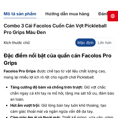
Mô tả sản phẩm
Hướng dẫn mua hàng
Đánh giá
Combo 3 Cái Facolos Cuốn Cán Vợt Pickleball
Pro Grips Màu Đen
Kích thước chữ
Mặc định
Lớn hơn
Đặc điểm nổi bật của quấn cán Facolos Pro
Grips
Facolos Pro Grips
được chế tạo từ vật liệu chất lượng cao,
mang lại nhiều lợi ích rõ rệt cho người chơi Pickleball:
Tăng cường độ bám và chống trơn trượt:
Giữ vợt chắc
chắn ngay cả khi tay ra mồ hôi, tăng ma sát tối ưu, đảm bảo
an toàn.
Hút ẩm vượt trội:
Giữ lòng bàn tay luôn khô thoáng, tạo
cảm giác thoải mái và ngăn ngừa vấn đề da tay.
Cảm giác êm ái và thoải mái:
Thiết kế mỏng, vừa vặn, giảm