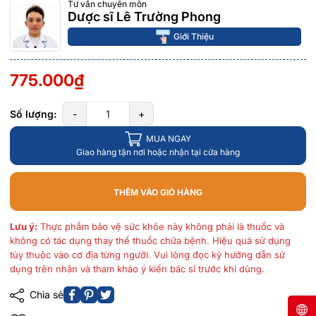
Tư vấn chuyên môn
Dược sĩ Lê Trường Phong
Giới Thiệu
775.000₫
Số lượng:
-
+
MUA NGAY
Giao hàng tận nơi hoặc nhận tại cửa hàng
THÊM VÀO GIỎ HÀNG
Lưu ý:
Thực phẩm bảo vệ sức khỏe này không phải là thuốc và
không có tác dụng thay thế thuốc chữa bệnh. Hiệu quả sử dụng
tùy thuộc vào cơ địa từng người. Vui lòng đọc kỹ hướng dẫn sử
dụng trên nhãn và tham khảo ý kiến bác sĩ trước khi dùng.
Chia sẻ