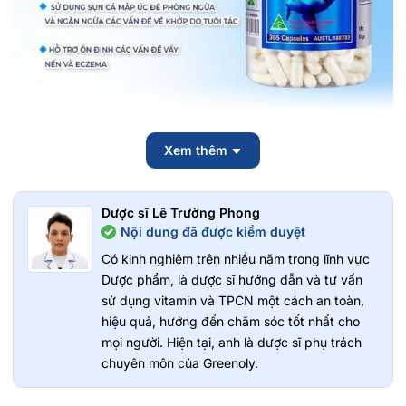
Công dụng nổi bật
Xem thêm
Hỗ trợ tăng độ dẻo dai, linh hoạt cho khớp và mô sụn.
Giúp giảm các triệu chứng liên quan đến đau nhức xương
khớp.
Dược sĩ Lê Trường Phong
Nội dung đã được kiểm duyệt
Hỗ trợ phục hồi và bảo dưỡng dịch khớp, làm trơn ổ khớp.
Hỗ trợ quá trình tái tạo và làm lành khớp tổn thương do vận
Có kinh nghiệm trên nhiều năm trong lĩnh vực
động hoặc thoái hóa.
Dược phẩm, là dược sĩ hướng dẫn và tư vấn
Hỗ trợ phòng ngừa các vấn đề xương khớp do tuổi tác.
sử dụng vitamin và TPCN một cách an toàn,
Hỗ trợ cải thiện tình trạng vẩy nến và eczema.
hiệu quả, hướng đến chăm sóc tốt nhất cho
Tăng cường sức khỏe tổng thể, hỗ trợ thị lực.
mọi người. Hiện tại, anh là dược sĩ phụ trách
Nuôi dưỡng giác mạc, tái tạo lớp phim nước mắt và tăng
chuyên môn của Greenoly.
tính đàn hồi của thủy tinh thể.