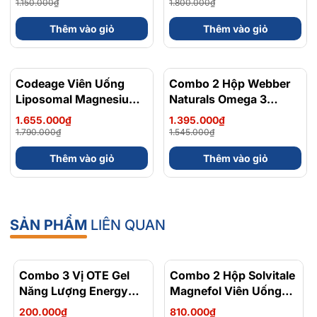
Anh Quốc, Bán Chạy
1.150.000₫
1.800.000₫
Thêm vào giỏ
Thêm vào giỏ
Codeage Viên Uống
- 8%
Combo 2 Hộp Webber
- 10%
Liposomal Magnesium
Naturals Omega 3
Magie Glycinate Hữu Cơ
900mg EPA/DHA Và
1.655.000₫
1.395.000₫
240 Viên - Chính Ngạch
Magnesium
1.790.000₫
1.545.000₫
Mỹ, Xuất VAT
Bisglycinate 200mg Hỗ
Thêm vào giỏ
Thêm vào giỏ
Trợ Tim Mạch, Hệ Tiêu
Hoá - Hộp 120 Viên
SẢN PHẨM
LIÊN QUAN
Combo 3 Vị OTE Gel
- 30%
Combo 2 Hộp Solvitale
- 17%
Năng Lượng Energy
Magnefol Viên Uống
Gel Kết Hợp
Magnesium
200.000₫
810.000₫