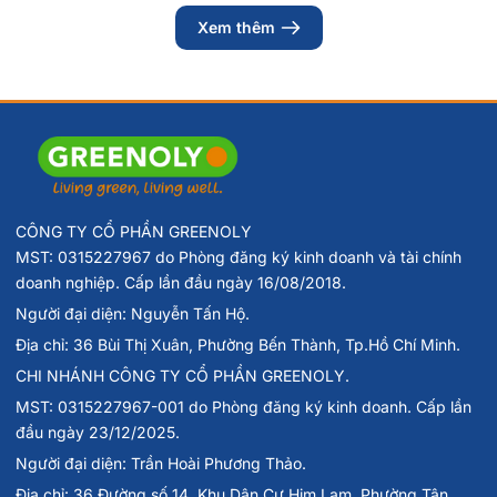
mang thai hoặc cho con bú.
Xem thêm
Sản phẩm không phải là thuốc, không có tác dụng thay thế
thuốc chữa bệnh.
Hướng dẫn bảo quản
Bảo quản nơi khô ráo, thoáng mát, tránh ánh nắng trực tiếp.
Tránh xa tầm tay trẻ em.
Greenoly cam kết cung cấp sản phẩm chính hãng 100%, có
CÔNG TY CỔ PHẦN GREENOLY
nguồn gốc rõ ràng và an toàn cho sức khỏe.
MST: 0315227967 do Phòng đăng ký kinh doanh và tài chính
📍
Địa chỉ
: 17 Tôn Thất Tùng, P. Phạm Ngũ Lão, Quận 1, TP. Hồ
doanh nghiệp. Cấp lần đầu ngày 16/08/2018.
Chí Minh
Người đại diện: Nguyễn Tấn Hộ.
📞
Hotline tư vấn
: 0902 801 311
Địa chỉ: 36 Bùi Thị Xuân, Phường Bến Thành, Tp.Hồ Chí Minh.
🌐
Website
:
www.greenoly.vn
CHI NHÁNH CÔNG TY CỔ PHẦN GREENOLY.
Và đừng quên ghé xem thêm các sản phẩm chăm sóc sức
khỏe chất lượng khác
tại
Các sản phẩm của Costar
MST: 0315227967-001 do Phòng đăng ký kinh doanh. Cấp lần
đầu ngày 23/12/2025.
Người đại diện: Trần Hoài Phương Thảo.
Địa chỉ: 36 Đường số 14, Khu Dân Cư Him Lam, Phường Tân